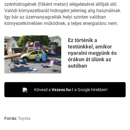
szénhidrogének (főként metán) elégetésével állítják elő.
Valódi környezetbarát hidrogént jelenleg alig használnak.
Így bár az üzemanyagcellák helyi szinten valóban
környezetkímélően működnek, a teljes energialánc nem.
Ez történik a
testünkkel, amikor
nyaralni megyünk és
órákon át ülünk az
autóban
Kövesd a
Vezess.hu
-t a Google hírekben!
Forrás:
Toyota