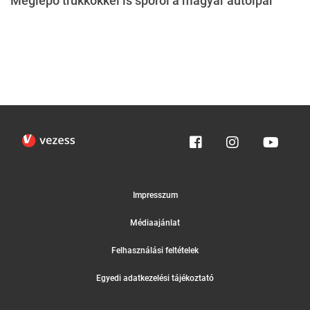
Meglepő trükkökkel is spórol a magyar autóipar
Impresszum
Médiaajánlat
Felhasználási feltételek
Egyedi adatkezelési tájékoztató