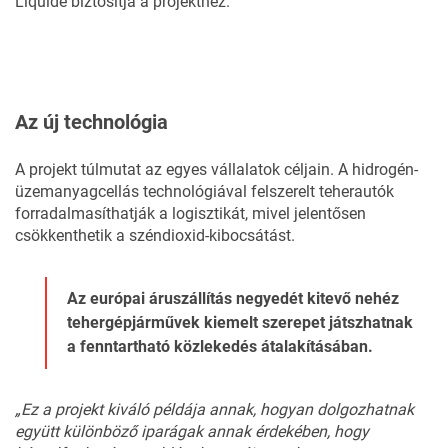
Liquide biztosítja a projekthez.
Az új technológia
A projekt túlmutat az egyes vállalatok céljain. A hidrogén-
üzemanyagcellás technológiával felszerelt teherautók
forradalmasíthatják a logisztikát, mivel jelentősen
csökkenthetik a széndioxid-kibocsátást.
Az európai áruszállítás negyedét kitevő nehéz
tehergépjárművek kiemelt szerepet játszhatnak
a fenntartható közlekedés átalakításában.
„Ez a projekt kiváló példája annak, hogyan dolgozhatnak
együtt különböző iparágak annak érdekében, hogy