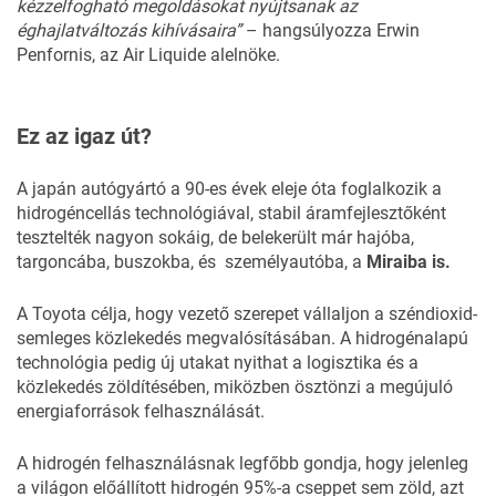
kézzelfogható megoldásokat nyújtsanak az
éghajlatváltozás kihívásaira”
– hangsúlyozza Erwin
Penfornis, az Air Liquide alelnöke.
Ez az igaz út?
A japán autógyártó a 90-es évek eleje óta foglalkozik a
hidrogéncellás technológiával, stabil áramfejlesztőként
tesztelték nagyon sokáig, de belekerült már hajóba,
targoncába, buszokba, és személyautóba, a
Miraiba is.
A Toyota célja, hogy vezető szerepet vállaljon a széndioxid-
semleges közlekedés megvalósításában. A hidrogénalapú
technológia pedig új utakat nyithat a logisztika és a
közlekedés zöldítésében, miközben ösztönzi a megújuló
energiaforrások felhasználását.
A hidrogén felhasználásnak legfőbb gondja, hogy jelenleg
a világon előállított hidrogén 95%-a cseppet sem zöld, azt