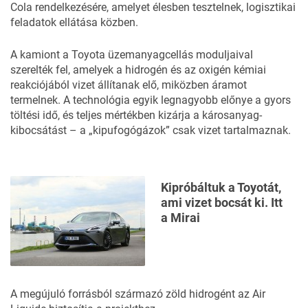
Cola rendelkezésére, amelyet élesben tesztelnek, logisztikai
feladatok ellátása közben.
A kamiont a Toyota üzemanyagcellás moduljaival
szerelték fel, amelyek a hidrogén és az oxigén kémiai
reakciójából vizet állítanak elő, miközben áramot
termelnek. A technológia egyik legnagyobb előnye a gyors
töltési idő, és teljes mértékben kizárja a károsanyag-
kibocsátást – a „kipufogógázok” csak vizet tartalmaznak.
Kipróbáltuk a Toyotát,
ami vizet bocsát ki. Itt
a Mirai
A megújuló forrásból származó zöld hidrogént az Air