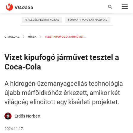
HÍRLEVÉL FELIRATKOZÁS
FORMA-1 MAGYAR NAGYDÍJ
CÍMOLDAL
HÍREK
VIZET KIPUFOGÓ JÁRMŰVET...
Vizet kipufogó járművet tesztel a
Coca-Cola
A hidrogén-üzemanyagcellás technológia
újabb mérföldkőhöz érkezett, amikor két
világcég elindított egy kísérleti projektet.
Erdős Norbert
2024.11.17.