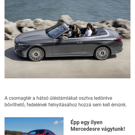
Cabriolet
Cabriolet
Cabriolet
(2024)
(2016)
(2017)
Hosszúság
mm
4850
4686
4826
Szélesség
mm
1861
1810
1860
Magasság
mm
1424
1409
1428
Tengelytáv
mm
2865
2840
2873
Csomagtartó
liter
385/295
360/285
385/310