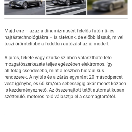
37
FOTÓ
Majd erre – azaz a dinamizmusért felelős futómű- és
hajtástechnológiákra – is rátérünk, de előbb lássuk, mivel
teszi örömtelibbé a fedetlen autózást az új modell.
A piros, fekete vagy szürke színben választható tető
mozgatószerkezete teljes egészében elektromos, így
állítólag csendesebb, mint a részben hidraulikus
rendszerek. A nyitás és a zárás egyaránt 20 másodpercet
vesz igénybe, és 60 km/óra sebességig akár menet közben
is kezdeményezhető. Az összehajtott tetőt automatikusan
szétterülő, motoros roló választja el a csomagtartótól.