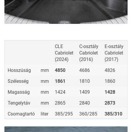
kiderül, hogy a CLE Cabriolet méreteiben inkább a másik
elődhöz: az E-osztályhoz igazodik. Csomagtartója zárt
tetővel ugyanakkora, nyitva viszont kisebb annál.
CLE
C-osztály
E-osztály