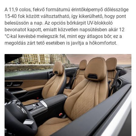
< Húzd >
A 11,9 colos, fekvő formátumú érintőképernyő dőlésszöge
15-40 fok között változtatható, így kikerülhető, hogy pont
belesüssön a nap. Az opciós bőrkárpit UV-blokkoló
bevonatot kapott, emiatt közvetlen napsütésben akár 12
°C-kal kevésbé melegszik fel, mint egy átlagos bőr; ez a
megoldás zárt tető esetében is javítja a hőkomfortot.