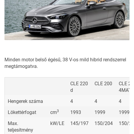
menetviszonyok, az útminőség és a sebesség
függvényében, kerekenként szabályozza a csillapítást,
összehangolva a motor, a sebességváltó és a kormánymű
beállításaival. Két alapvető üzemmód (komfortos és
sportos) választható.