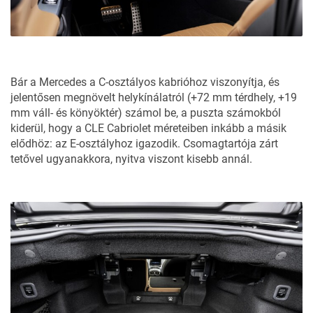
szempont a célcsoportnak).
Bár a Mercedes a C-osztályos kabrióhoz viszonyítja, és
jelentősen megnövelt helykínálatról (+72 mm térdhely, +19
mm váll- és könyöktér) számol be, a puszta számokból