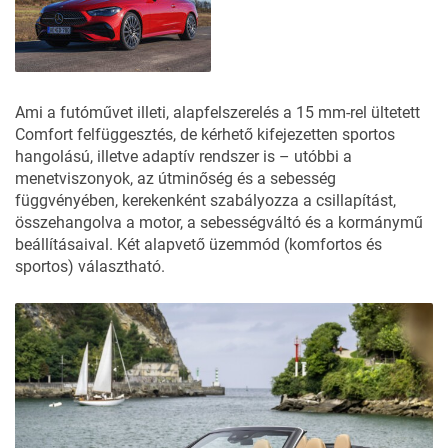
A csomagtér a hátsó üléstámlákat osztva ledöntve
bővíthető, fedelének felnyitásához hozzá sem kell érnünk.
Épp egy ilyen
Mercedesre vágytunk!
Ami a futóművet illeti, alapfelszerelés a 15 mm-rel ültetett
Comfort felfüggesztés, de kérhető kifejezetten sportos
hangolású, illetve adaptív rendszer is – utóbbi a