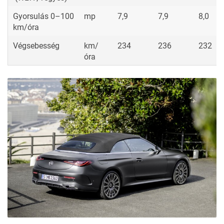
1/perc
1800-
1600-
1600-
2800
4000
4000
MHEV extra
Nm
205
205
205
nyomaték
Átlagos
l/100
5,4-4,9
7,4-6,7
7,6-6,9
üzemanyag-
km
fogyasztás
(WLTP, vegyes)
Átlagos CO
-
g/km
142-128
168-152
172-15
2
kibocsátás
(WLTP, vegyes)
Gyorsulás 0–100
mp
7,9
7,9
8,0
km/óra
Végsebesség
km/
234
236
232
óra