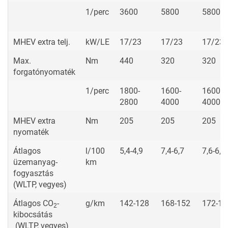
Minden motor belső égésű, 38 V-os mild hibrid rendszerrel
megtámogatva.
CLE 220
CLE 200
CLE 20
d
4MATI
Hengerek száma
4
4
4
3
Lökettérfogat
cm
1993
1999
1999
Max.
kW/LE
145/197
150/204
150/2
teljesítmény
1/perc
3600
5800
5800
MHEV extra telj.
kW/LE
17/23
17/23
17/23
Max.
Nm
440
320
320
forgatónyomaték