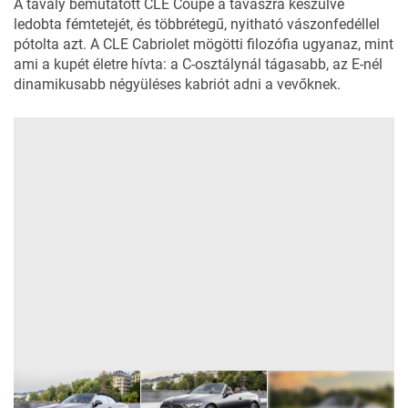
A tavaly bemutatott
CLE Coupé
a tavaszra készülve
ledobta fémtetejét, és többrétegű, nyitható vászonfedéllel
pótolta azt. A CLE Cabriolet mögötti filozófia ugyanaz, mint
ami a kupét életre hívta: a C-osztálynál tágasabb, az E-nél
dinamikusabb négyüléses kabriót adni a vevőknek.