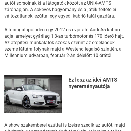
autót sorsolnak ki a látogatók között az UNIX-AMTS
zárónapján. A sokéves hagyomány és a játék feltételei
változatlanok, ezúttal egy egyedi kabrió talál gazdára.
A tuningalapot idén egy 2012-es évjáratú Audi A5 kabrió
adja, amelyet gyárilag 1,8-as turbómotor és 170 lóerő hajt.
Az átépítési munkálatok szokás szerint az érdeklődők
szeme láttára folynak majd a Westend legalsó szintjén, a
Millennium udvarban, február 2-án délelőtt 10 órától.
Ez lesz az idei AMTS
nyereményautója
A show szakemberei ezúttal is ízekre szedik az autót, majd