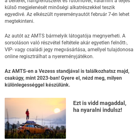
a belterét, hangrendszerét és futóművét, valamint a teljes
külső megjelenését minőségi alkatrészekkel teszik
egyedivé. Az elkészült nyereményautót február 7-én lehet
megtekinteni.
Az autót az AMTS bármelyik látogatója megnyerheti. A
sorsoláson való részvétel feltétele akár egyetlen felnőtt-,
VIP- vagy családi jegy megvásárlása, amellyel tulajdonosa
online regisztrálhat a nyereményjátékon.
Az AMTS-en a Vezess standjával is találkozhatsz majd,
csakúgy, mint 2023-ban! Gyere el, nézd meg, milyen
különlegességgel készülünk.
Ezt is vidd magaddal,
ha nyaralni indulsz!