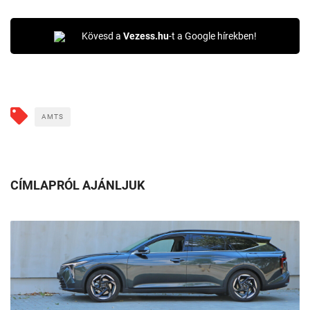
Kövesd a
Vezess.hu
-t a Google hírekben!
AMTS
CÍMLAPRÓL AJÁNLJUK