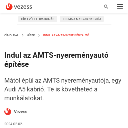
HÍRLEVÉL FELIRATKOZÁS
FORMA-1 MAGYAR NAGYDÍJ
CÍMOLDAL
HÍREK
INDUL AZ AMTS-NYEREMÉNYAUTÓ...
Indul az AMTS-nyereményautó
építése
Mától épül az AMTS nyereményautója, egy
Audi A5 kabrió. Te is követheted a
munkálatokat.
Vezess
2024.02.02.