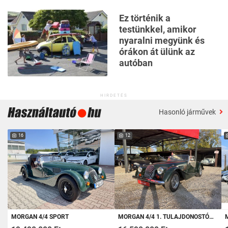
Ez történik a
testünkkel, amikor
nyaralni megyünk és
órákon át ülünk az
autóban
HIRDETÉS
Hasonló járművek
16
12
MORGAN 4/4 SPORT
MORGAN 4/4 1. TULAJDONOSTÓL-OT KÉPES ÁLLAPOT
MO