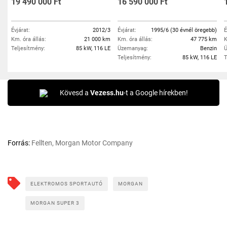
19 490 000 Ft
16 590 000 Ft
Évjárat:
2012/3
Évjárat:
1995/6 (30 évnél öregebb)
É
Km. óra állás:
21 000 km
Km. óra állás:
47 775 km
K
Teljesítmény:
85 kW, 116 LE
Üzemanyag:
Benzin
Ü
Teljesítmény:
85 kW, 116 LE
T
Kövesd a
Vezess.hu
-t a Google hírekben!
Forrás:
Fellten, Morgan Motor Company
ELEKTROMOS SPORTAUTÓ
MORGAN
MORGAN SUPER 3