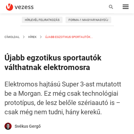
HÍRLEVÉL FELIRATKOZÁS
FORMA-1 MAGYAR NAGYDÍJ
CÍMOLDAL
HÍREK
ÚJABB EGZOTIKUS SPORTAUTÓK...
Újabb egzotikus sportautók
válthatnak elektromosra
Elektromos hajtású Super 3-ast mutatott
be a Morgan. Ez még csak technológiai
prototípus, de lesz belőle szériaautó is –
csak még nem tudni, hány kerekű.
Svékus Gergő