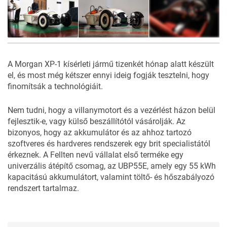
14
FOTÓ
A Morgan XP-1 kísérleti jármű tizenkét hónap alatt készült
el, és most még kétszer ennyi ideig fogják tesztelni, hogy
finomítsák a technológiáit.
Nem tudni, hogy a villanymotort és a vezérlést házon belül
fejlesztik-e, vagy külső beszállítótól vásárolják. Az
bizonyos, hogy az akkumulátor és az ahhoz tartozó
szoftveres és hardveres rendszerek egy brit specialistától
érkeznek. A Fellten nevű vállalat első terméke egy
univerzális átépítő csomag, az UBP55E, amely egy 55 kWh
kapacitású akkumulátort, valamint töltő- és hőszabályozó
rendszert tartalmaz.