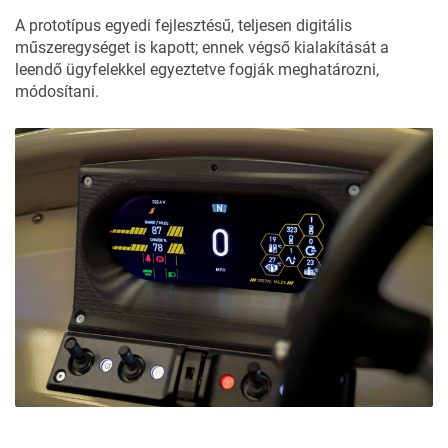
A prototípus egyedi fejlesztésű, teljesen digitális
műszeregységet is kapott; ennek végső kialakítását a
leendő ügyfelekkel egyeztetve fogják meghatározni,
módosítani.