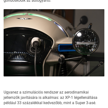
gondoskodik az autógyártó.
Ugyanez a szimulációs rendszer az aerodinamikai
jellemzők javítására is alkalmas: az XP-1 légellenállása
például 33 százalékkal kedvezőbb, mint a Super 3-asé.