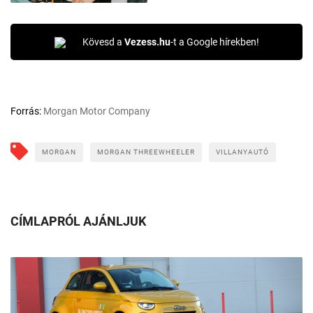
Kövesd a
Vezess.hu
-t a Google hírekben!
Forrás:
Morgan Motor Company
MORGAN
MORGAN THREEWHEELER
VILLANYAUTÓ
CÍMLAPRÓL AJÁNLJUK