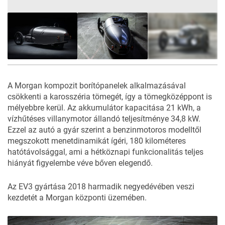
7
FOTÓ
A Morgan kompozit borítópanelek alkalmazásával
csökkenti a karosszéria tömegét, így a tömegközéppont is
mélyebbre kerül. Az akkumulátor kapacitása 21 kWh, a
vízhűtéses villanymotor állandó teljesítménye 34,8 kW.
Ezzel az autó a gyár szerint a benzinmotoros modelltől
megszokott menetdinamikát ígéri, 180 kilométeres
hatótávolsággal, ami a hétköznapi funkcionalitás teljes
hiányát figyelembe véve bőven elegendő.
Az EV3 gyártása 2018 harmadik negyedévében veszi
kezdetét a Morgan központi üzemében.