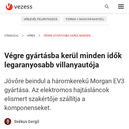
HÍRLEVÉL FELIRATKOZÁS
FORMA-1 MAGYAR NAGYDÍJ
CÍMOLDAL
HÍREK
VÉGRE GYÁRTÁSBA KERÜL MINDEN...
Végre gyártásba kerül minden idők
legaranyosabb villanyautója
Jövőre beindul a háromkerekű Morgan EV3
gyártása. Az elektromos hajtásláncok
elismert szakértője szállítja a
komponenseket.
Svékus Gergő