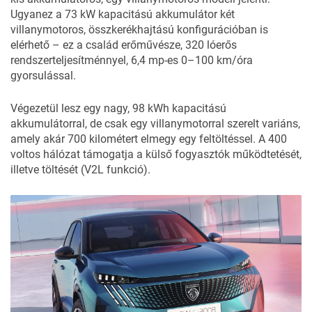
Ugyanez a 73 kW kapacitású akkumulátor két
villanymotoros, összkerékhajtású konfigurációban is
elérhető – ez a család erőművésze, 320 lóerős
rendszerteljesítménnyel, 6,4 mp-es 0–100 km/óra
gyorsulással.
Végezetül lesz egy nagy, 98 kWh kapacitású
akkumulátorral, de csak egy villanymotorral szerelt variáns,
amely akár 700 kilométert elmegy egy feltöltéssel. A 400
voltos hálózat támogatja a külső fogyasztók működtetését,
illetve töltését (V2L funkció).