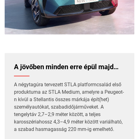
A jövőben minden erre épül majd…
A négytagúra tervezett STLA platformcsalád első
produktuma az STLA Medium, amelyre a Peugeot-
n kívül a Stellantis összes márkája épít(het)
személyautókat, szabadidőjárműveket. A
tengelytáv 2,7–2,9 méter között, a teljes
karosszériahossz 4,3–4,9 méter között variálható,
a szabad hasmagasság 220 mm-ig emelhető.