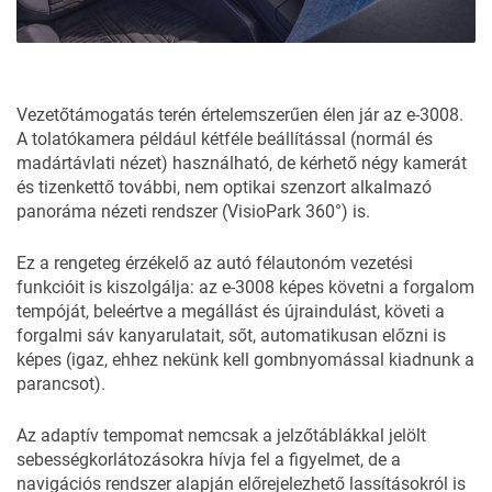
Vezetőtámogatás terén értelemszerűen élen jár az e-3008.
A tolatókamera például kétféle beállítással (normál és
madártávlati nézet) használható, de kérhető négy kamerát
és tizenkettő további, nem optikai szenzort alkalmazó
panoráma nézeti rendszer (VisioPark 360°) is.
Ez a rengeteg érzékelő az autó félautonóm vezetési
funkcióit is kiszolgálja: az e-3008 képes követni a forgalom
tempóját, beleértve a megállást és újraindulást, követi a
forgalmi sáv kanyarulatait, sőt, automatikusan előzni is
képes (igaz, ehhez nekünk kell gombnyomással kiadnunk a
parancsot).
Az adaptív tempomat nemcsak a jelzőtáblákkal jelölt
sebességkorlátozásokra hívja fel a figyelmet, de a
navigációs rendszer alapján előrejelezhető lassításokról is