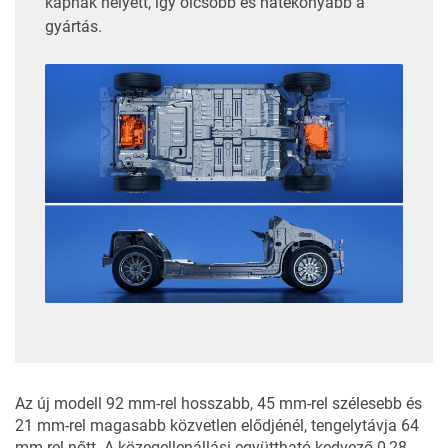
kapnak helyett, így olcsóbb és hatékonyabb a
gyártás.
Az új modell 92 mm-rel hosszabb, 45 mm-rel szélesebb és
21 mm-rel magasabb közvetlen elődjénél, tengelytávja 64
mm-rel nőtt. A közegellenállási együttható kedvező 0,28,