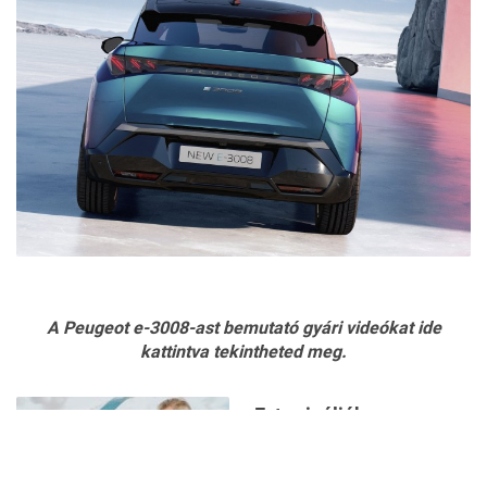
A Peugeot e-3008-ast bemutató gyári videókat
ide
kattintva
tekintheted meg.
Ezt csinálják a
tapasztalt vezetők
indulás előtt