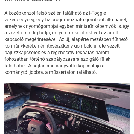
A középkonzol felső szélén található az i-Toggle
vezérlőegység, egy tíz programozható gombból álló panel,
amelynek nyomógombjai egyben miniatűr képernyők is, így
a vezető mindig tudja, milyen funkciót aktivál az adott
kapcsoló megérintésével. Az új, alapértelmezésben fűthető
kormánykeréken érintésérzékeny gombok, újratervezett
bajuszkapcsolók és a regeneratív fékhatás három
fokozatban történő szabályozására szolgáló fülek
találhatók. A hajtáslánc irányváltó kapcsolója a
kormánytól jobbra, a műszerfalon található.