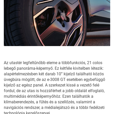
Az utastér legfeltűnőbb eleme a többfunkciós, 21 colos
lebegő panoráma-képernyő. Ez kétféle kivitelben létezik:
alapértelmezésben két darab 10” kijelző található közös
üvegbúra mögött, de az e-3008 GT esetében egybefüggő
kijelző az egész panel. A szerkezet kissé a vezető felé
fordul, de az utas is hozzáférhet a jobb oldalát elfoglaló,
multimédiás érintőképernyőhöz. Ezen találhatók a
klímaberendezés, a fűtés és a szellőzés, valamint a
navigációs rendszer, a médialejátszó és a többi fedélzeti
technológia kezelőszervei.