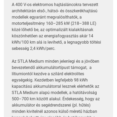
A 400 V-os elektromos hajtásláncokra tervezett
architektúrán első-, hátsó- és összkerékhajtású
modellek egyaránt megvalósíthatók, a
motorteljesítmény 160–285 kW (218–388 LE)
közé lőhető be, az optimalizált kialakításnak
köszönhetően az energiafogyasztás akár 14
kWh/100 km alá is levihető, a legnagyobb töltési
sebesség 2,4 kWh/perc.
Az STLA Medium minden jelenlegi és a jövőben
bevezetendő akkumulátortípust támogat, a
lítiumiontól kezdve a szilárd elektrolites
egységekig. Kezdetben legfeljebb 98 kWh
kapacitású akkumulátorral lesznek elérhetők az
STLA Medium alapú modellek, a hatótávolság
500–700 km között alakul. Érdekesség, hogy az
akkumulátor és segédrendszerei (pl. hűtés)
minden kivitelnél azonos külső méretű házban