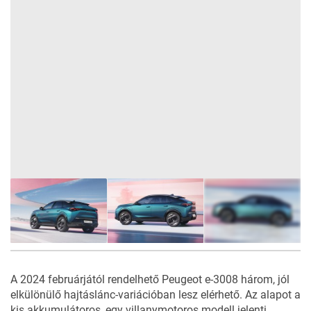
25
FOTÓ
A 2024 februárjától rendelhető Peugeot e-3008 három, jól
elkülönülő hajtáslánc-variációban lesz elérhető. Az alapot a
kis akkumulátoros, egy villanymotoros modell jelenti.