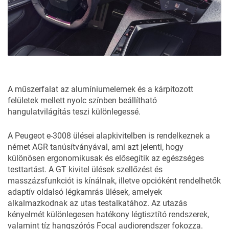
A műszerfalat az alumíniumelemek és a kárpitozott
felületek mellett nyolc színben beállítható
hangulatvilágítás teszi különlegessé.
A Peugeot e-3008 ülései alapkivitelben is rendelkeznek a
német AGR tanúsítványával, ami azt jelenti, hogy
különösen ergonomikusak és elősegítik az egészséges
testtartást. A GT kivitel ülések szellőzést és
masszázsfunkciót is kínálnak, illetve opcióként rendelhetők
adaptív oldalsó légkamrás ülések, amelyek
alkalmazkodnak az utas testalkatához. Az utazás
kényelmét különlegesen hatékony légtisztító rendszerek,
valamint tíz hangszórós Focal audiorendszer fokozza.