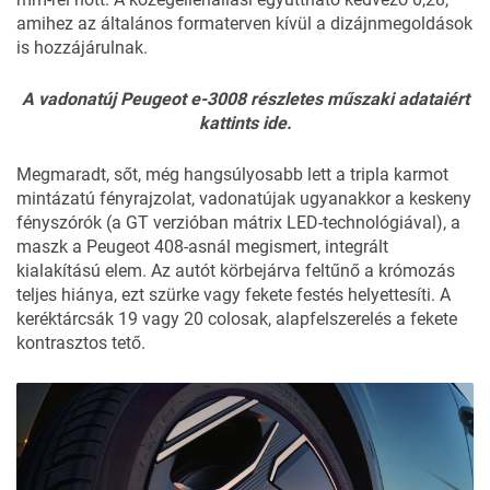
amihez az általános formaterven kívül a dizájnmegoldások
is hozzájárulnak.
A vadonatúj Peugeot e-3008 részletes műszaki adataiért
kattints ide
.
Megmaradt, sőt, még hangsúlyosabb lett a tripla karmot
mintázatú fényrajzolat, vadonatújak ugyanakkor a keskeny
fényszórók (a GT verzióban mátrix LED-technológiával), a
maszk a Peugeot 408-asnál megismert, integrált
kialakítású elem. Az autót körbejárva feltűnő a krómozás
teljes hiánya, ezt szürke vagy fekete festés helyettesíti. A
keréktárcsák 19 vagy 20 colosak, alapfelszerelés a fekete
kontrasztos tető.