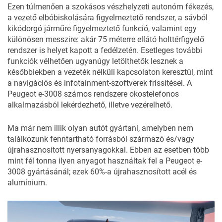
Ezen túlmenően a szokásos vészhelyzeti autonóm fékezés,
a vezető elbóbiskolására figyelmeztető rendszer, a sávból
kikódorgó járműre figyelmeztető funkció, valamint egy
különösen messzire: akár 75 méterre ellátó holttérfigyelő
rendszer is helyet kapott a fedélzetén. Esetleges további
funkciók vélhetően ugyanúgy letölthetők lesznek a
későbbiekben a vezeték nélküli kapcsolaton keresztül, mint
a navigációs és infotainment-szoftverek frissítései. A
Peugeot e-3008 számos rendszere okostelefonos
alkalmazásból lekérdezhető, illetve vezérelhető.
Ma már nem illik olyan autót gyártani, amelyben nem
találkozunk fenntartható forrásból származó és/vagy
újrahasznosított nyersanyagokkal. Ebben az esetben több
mint fél tonna ilyen anyagot használtak fel a Peugeot e-
3008 gyártásánál; ezek 60%-a újrahasznosított acél és
alumínium.