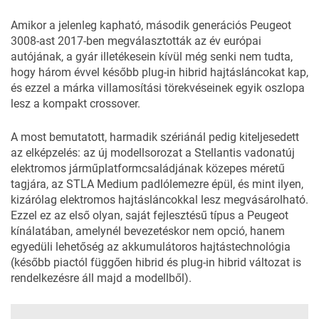
Amikor a jelenleg kapható, második generációs Peugeot
3008-ast 2017-ben megválasztották az év európai
autójának, a gyár illetékesein kívül még senki nem tudta,
hogy három évvel később plug-in hibrid hajtásláncokat kap,
és ezzel a márka villamosítási törekvéseinek egyik oszlopa
lesz a kompakt crossover.
A most bemutatott, harmadik szériánál pedig kiteljesedett
az elképzelés: az új modellsorozat a Stellantis vadonatúj
elektromos járműplatformcsaládjának közepes méretű
tagjára, az STLA Medium padlólemezre épül, és mint ilyen,
kizárólag elektromos hajtásláncokkal lesz megvásárolható.
Ezzel ez az első olyan, saját fejlesztésű típus a Peugeot
kínálatában, amelynél bevezetéskor nem opció, hanem
egyedüli lehetőség az akkumulátoros hajtástechnológia
(később piactól függően hibrid és plug-in hibrid változat is
rendelkezésre áll majd a modellből).