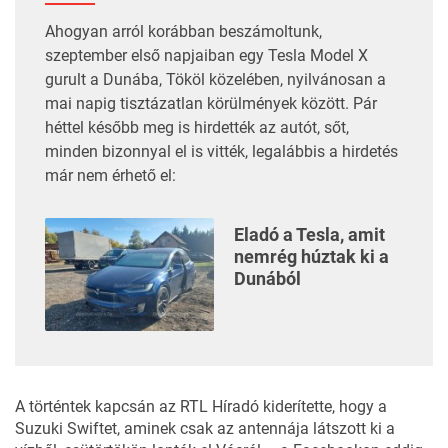
Ahogyan arról korábban beszámoltunk,
szeptember első napjaiban
egy Tesla Model X
gurult a Dunába
, Tököl közelében, nyilvánosan a
mai napig tisztázatlan körülmények között. Pár
héttel később meg is hirdették az autót, sőt,
minden bizonnyal el is vitték, legalábbis a hirdetés
már nem érhető el:
Eladó a Tesla, amit
nemrég húztak ki a
Dunából
A történtek kapcsán az
RTL Híradó
kiderítette, hogy a
Suzuki Swiftet, aminek csak az antennája látszott ki a