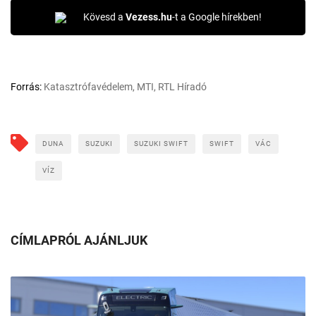
Kövesd a
Vezess.hu
-t a Google hírekben!
Forrás:
Katasztrófavédelem, MTI, RTL Híradó
DUNA
SUZUKI
SUZUKI SWIFT
SWIFT
VÁC
VÍZ
CÍMLAPRÓL AJÁNLJUK