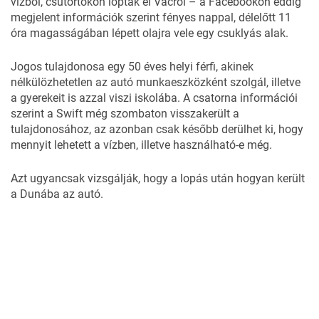
vízből, csütörtökön lopták el Vácról – a Facebookon eddig
megjelent információk szerint fényes nappal, délelőtt 11
óra magasságában lépett olajra vele egy csuklyás alak.
Jogos tulajdonosa egy 50 éves helyi férfi, akinek
nélkülözhetetlen az autó munkaeszközként szolgál, illetve
a gyerekeit is azzal viszi iskolába. A csatorna információi
szerint a Swift még szombaton visszakerült a
tulajdonosához, az azonban csak később derülhet ki, hogy
mennyit lehetett a vízben, illetve használható-e még.
Azt ugyancsak vizsgálják, hogy a lopás után hogyan került
a Dunába az autó.