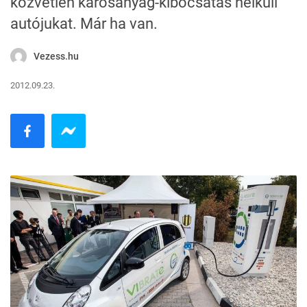
közvetlen károsanyag-kibocsátás nélküli
autójukat. Már ha van.
Vezess.hu
2012.09.23.