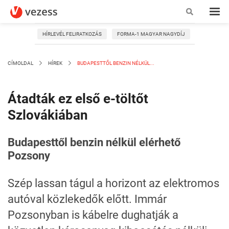
HÍRLEVÉL FELIRATKOZÁS
FORMA-1 MAGYAR NAGYDÍJ
CÍMOLDAL
HÍREK
BUDAPESTTŐL BENZIN NÉLKÜL...
Átadták ez első e-töltőt
Szlovákiában
Budapesttől benzin nélkül elérhető
Pozsony
Szép lassan tágul a horizont az elektromos
autóval közlekedők előtt. Immár
Pozsonyban is kábelre dughatják a