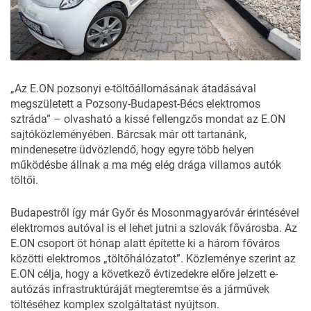
„Az E.ON pozsonyi e-töltőállomásának átadásával
megszületett a Pozsony-Budapest-Bécs elektromos
sztráda” – olvasható a kissé fellengzős mondat az E.ON
sajtóközleményében. Bárcsak már ott tartanánk,
mindenesetre üdvözlendő, hogy egyre több helyen
működésbe állnak a ma még elég drága villamos autók
töltői.
Budapestről így már Győr és Mosonmagyaróvár érintésével
elektromos autóval is el lehet jutni a szlovák fővárosba. Az
E.ON csoport öt hónap alatt építette ki a három főváros
közötti elektromos „töltőhálózatot”. Közleménye szerint az
E.ON célja, hogy a következő évtizedekre előre jelzett e-
autózás infrastruktúráját megteremtse és a járművek
töltéséhez komplex szolgáltatást nyújtson.