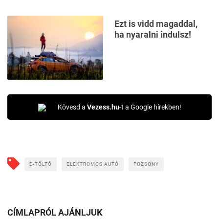
Ezt is vidd magaddal,
ha nyaralni indulsz!
Kövesd a
Vezess.hu
-t a Google hírekben!
E-TÖLTŐ
ELEKTROMOS AUTÓ
POZSONY
CÍMLAPRÓL AJÁNLJUK