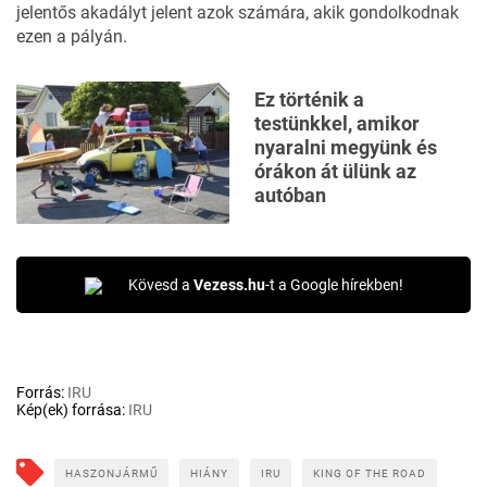
jelentős akadályt jelent azok számára, akik gondolkodnak
ezen a pályán.
Ez történik a
testünkkel, amikor
nyaralni megyünk és
órákon át ülünk az
autóban
Kövesd a
Vezess.hu
-t a Google hírekben!
Forrás:
IRU
Kép(ek) forrása:
IRU
HASZONJÁRMŰ
HIÁNY
IRU
KING OF THE ROAD