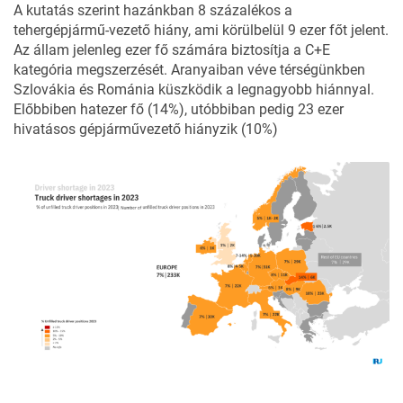
A kutatás szerint hazánkban 8 százalékos a
tehergépjármű-vezető hiány, ami körülbelül 9 ezer főt jelent.
Az állam jelenleg ezer fő számára biztosítja a C+E
kategória megszerzését. Aranyaiban véve térségünkben
Szlovákia és Románia küszködik a legnagyobb hiánnyal.
Előbbiben hatezer fő (14%), utóbbiban pedig 23 ezer
hivatásos gépjárművezető hiányzik (10%)