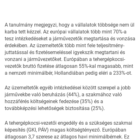
A tanulmány megjegyzi, hogy a vállalatok többsége nem ül
karba tett kézzel. Az európai vállalatok több mint 70%-a
tesz intézkedéseket a járművezetők megtartása és vonzása
érdekében. Az üzemeltetők több mint fele teljesítmény-
juttatással és fizetésemeléssel igyekszik megtartani és
vonzani a járművezetőket. Európában a tehergépkocsi-
vezetők bruttó fizetése átlagosan 55%-kal magasabb, mint
a nemzeti minimálbér, Hollandiában pedig eléri a 233%-ot.
Az üzemeltetők egyéb intézkedései között szerepel a jobb
járművekbe való beruházás (44%), a szakmához való
hozzáférés költségeinek fedezése (35%) és a
továbbképzési lehetőségek biztosítása (25%).
A tehergépkocsi-vezetői engedély és a szükséges szakmai
képesítés (GKI, PÁV) magas költségtényező. Európában
átlagosan 3,7 szerese az átlagos havi minimálbérnek. Ez