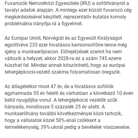
Fuvarozók Nemzetközi Egyesülete (
IRU
) a sofőrhiányról a
tavalyi adatok alapján. A mintegy ezer közúti fuvarozó cég
megkérdezésével készített, reprezentatív kutatás komoly
problémákra irányítja rá a figyelmet.
Az Európai Uniót, Norvégiát és az Egyesült Királyságot
együttvéve 233 ezer hivatásos kamionsofőrre lenne még
igény a munkaerőpiacon. Előrejelzések szerint ha nem
változik a helyzet, akkor 2028-ra ez a szám 745 ezerre
kúszhat fel. Mindez annak köszönhető, hogy az európai
tehergépkocsi-vezető szakma folyamatosan öregszik.
Az átlagéletkor most 47 év, de a hivatásos sofőrök
egyharmada 55 év feletti és várhatóan a következő 10 éven
belül nyugdíjba vonul. A tehergépkocsi vezetők szűk
hányada, mindössze 5 százalék 25 év alatti. A
munkaerőhiány további következményei közé tartozik,
hogy a vállalatok közel 50%-ánál csökkent a
termelékenység, 39%-uknál pedig a bevételek visszaesése.