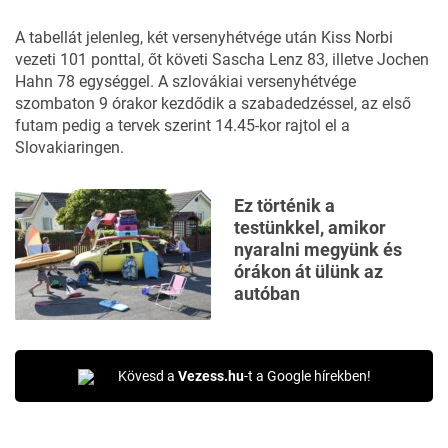
A tabellát jelenleg, két versenyhétvége után Kiss Norbi
vezeti 101 ponttal, őt követi Sascha Lenz 83, illetve Jochen
Hahn 78 egységgel. A szlovákiai versenyhétvége
szombaton 9 órakor kezdődik a szabadedzéssel, az első
futam pedig a tervek szerint 14.45-kor rajtol el a
Slovakiaringen.
Ez történik a
testünkkel, amikor
nyaralni megyünk és
órákon át ülünk az
autóban
Kövesd a
Vezess.hu
-t a Google hírekben!