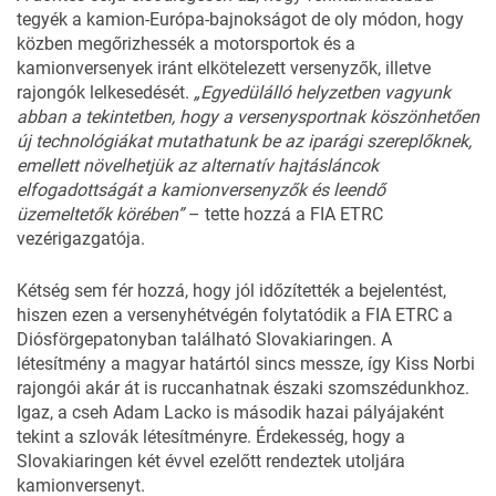
tegyék a kamion-Európa-bajnokságot de oly módon, hogy
közben megőrizhessék a motorsportok és a
kamionversenyek iránt elkötelezett versenyzők, illetve
rajongók lelkesedését.
„Egyedülálló helyzetben vagyunk
abban a tekintetben, hogy a versenysportnak köszönhetően
új technológiákat mutathatunk be az iparági szereplőknek,
emellett növelhetjük az alternatív hajtásláncok
elfogadottságát a kamionversenyzők és leendő
üzemeltetők körében”
– tette hozzá a FIA ETRC
vezérigazgatója.
Kétség sem fér hozzá, hogy jól időzítették a bejelentést,
hiszen ezen a versenyhétvégén folytatódik a FIA ETRC a
Diósförgepatonyban található Slovakiaringen. A
létesítmény a magyar határtól sincs messze, így Kiss Norbi
rajongói akár át is ruccanhatnak északi szomszédunkhoz.
Igaz, a cseh Adam Lacko is második hazai pályájaként
tekint a szlovák létesítményre. Érdekesség, hogy a
Slovakiaringen két évvel ezelőtt rendeztek utoljára
kamionversenyt.