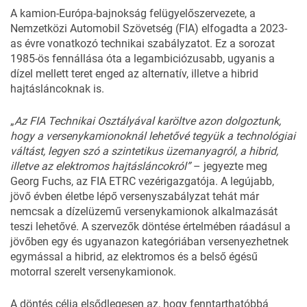
A kamion-Európa-bajnokság felügyelőszervezete, a
Nemzetközi Automobil Szövetség (FIA) elfogadta a 2023-
as évre vonatkozó technikai szabályzatot. Ez a sorozat
1985-ös fennállása óta a legambiciózusabb, ugyanis a
dízel mellett teret enged az alternatív, illetve a hibrid
hajtásláncoknak is.
„
Az FIA Technikai Osztályával karöltve azon dolgoztunk,
hogy a versenykamionoknál lehetővé tegyük a technológiai
váltást, legyen szó a szintetikus üzemanyagról, a hibrid,
illetve az elektromos hajtásláncokról”
– jegyezte meg
Georg Fuchs, az FIA ETRC vezérigazgatója. A legújabb,
jövő évben életbe lépő versenyszabályzat tehát már
nemcsak a dízelüzemű versenykamionok alkalmazását
teszi lehetővé. A szervezők döntése értelmében ráadásul a
jövőben egy és ugyanazon kategóriában versenyezhetnek
egymással a hibrid, az elektromos és a belső égésű
motorral szerelt versenykamionok.
A döntés célja elsődlegesen az, hogy fenntarthatóbbá