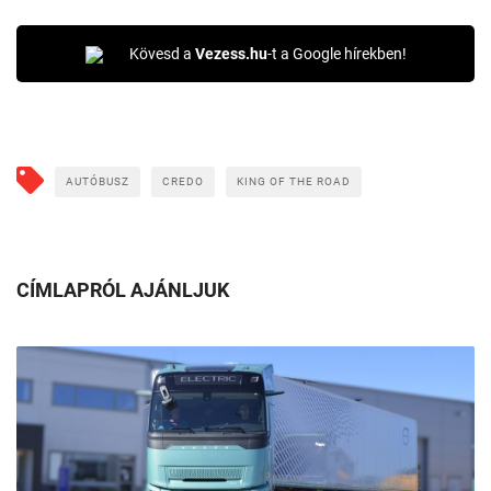
Kövesd a
Vezess.hu
-t a Google hírekben!
AUTÓBUSZ
CREDO
KING OF THE ROAD
CÍMLAPRÓL AJÁNLJUK