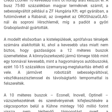
Credo Econell 10 kevesebb mint öt hónap alatt készült el. A
busz 75-80 százalékban magyar terméknek számít, a
sebességváltót például a ZF Hungária Kft. egri gyárában, a
futóműveket a Rábánál, az üvegeket az OROSházaGLAS-
nál és soproni Hirschlernél, míg a padlót a győri
Graboplastnál gyártották.
A modellt elsősorban a kistelepülések, aprófalvas térségek
számára alakították ki, ahol a kevesebb utas miatt nem
biztos, hogy gazdaságos a 12 méteres buszok
üzemeltetése. A könnyűszerkezetű jármű tömege több mint
egy tonnával kevesebb, mint a hagyományos autóbuszoké,
ezért 10-15 százalékos üzemanyag-megtakarítás érhető el
vele. A járművet robotizált sebességváltóval,
vészfékasszisztenssel és távolságtartó tempomattal is
felszerelték.
A 10 méteres buszok – Econell, Inovell, Optinell –
vázszerkezetének és szerelvényeinek kifejlesztésére a
cégcsoporton belül a Kühne mintegy 160 millió forint
vissza nem térítendő támogatást nyert a