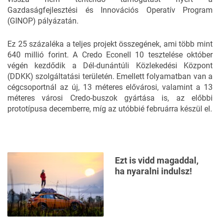
Gazdaságfejlesztési és Innovációs Operatív Program
(GINOP) pályázatán.
Ez 25 százaléka a teljes projekt összegének, ami több mint
640 millió forint. A Credo Econell 10 tesztelése október
végén kezdődik a Dél-dunántúli Közlekedési Központ
(DDKK) szolgáltatási területén. Emellett folyamatban van a
cégcsoportnál az új, 13 méteres elővárosi, valamint a 13
méteres városi Credo-buszok gyártása is, az előbbi
prototípusa decemberre, míg az utóbbié februárra készül el.
Ezt is vidd magaddal,
ha nyaralni indulsz!