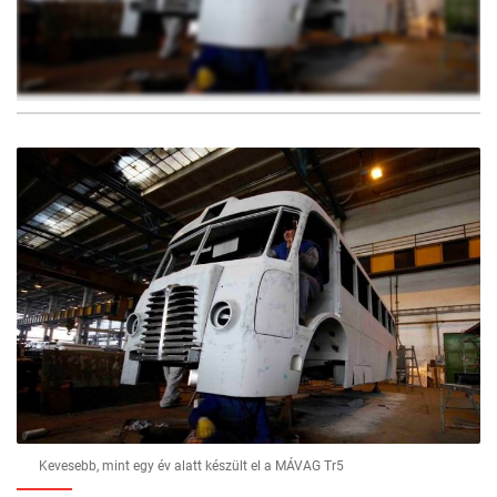
2
FOTÓ
Kevesebb, mint egy év alatt készült el a MÁVAG Tr5