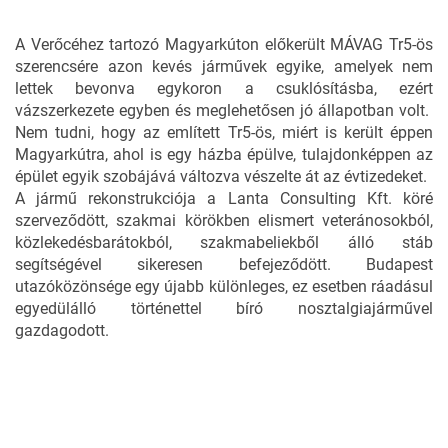
A Verőcéhez tartozó Magyarkúton előkerült MÁVAG Tr5-ös
szerencsére azon kevés járművek egyike, amelyek nem
lettek bevonva egykoron a csuklósításba, ezért
vázszerkezete egyben és meglehetősen jó állapotban volt.
Nem tudni, hogy az említett Tr5-ös, miért is került éppen
Magyarkútra, ahol is egy házba épülve, tulajdonképpen az
épület egyik szobájává változva vészelte át az évtizedeket.
A jármű rekonstrukciója a Lanta Consulting Kft. köré
szerveződött, szakmai körökben elismert veteránosokból,
közlekedésbarátokból, szakmabeliekből álló stáb
segítségével sikeresen befejeződött. Budapest
utazóközönsége egy újabb különleges, ez esetben ráadásul
egyedülálló történettel bíró nosztalgiajárművel
gazdagodott.