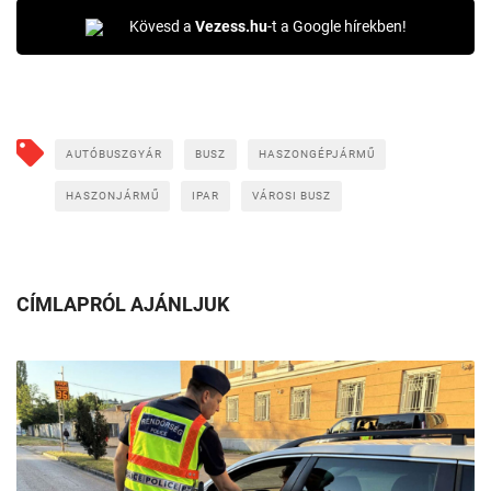
Kövesd a
Vezess.hu
-t a Google hírekben!
AUTÓBUSZGYÁR
BUSZ
HASZONGÉPJÁRMŰ
HASZONJÁRMŰ
IPAR
VÁROSI BUSZ
CÍMLAPRÓL AJÁNLJUK