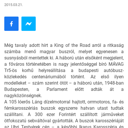
2015.03.21.
Még tavaly adott hírt a King of the Road arról a ritkaság
számba menő
magyar buszról
, melyet egyenesen a
susnyásból mentettek ki. A háború után elsőként megjelent,
a főváros történetében is nagy jelentőséggel bíró MÁVAG
Tr5-ös korhű helyreállítása a budapesti autóbusz-
közlekedés centenáriumából történt. Az első ilyen
modelleket – szám szerint ötöt – a háború után, 1948-ban
Budapesten, a Parlament előtt adták át a
nagyközönségnek.
A 105 lóerős Láng dízelmotorral hajtott, orrmotoros, fa- és
fémkarosszériás buszok egyszerre hatvan utast tudtak
szállítani. A 300 ezer Forintért szállított járműveket
ötfokozatú sebváltóval gyártották. A buszok karosszériáját
az Uhri Testvérek cég – a későbbi Ikarus Karosszéria és