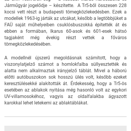
Járműgyár jogelődje – készítette. A Tr5-ből összesen 228
kocsi vett részt a budapesti tömegközlekedésben. Ezek a
modellek 1963-ig járták az utcákat, később a legtöbbjüket a
FAÜ saját műhelyeiben csuklósbuszokká építették át és
ebben a formában, Ikarus 60-asok és 601-esek hátsó
tagjaként még évekig részt vettek a főváros
tömegközlekedésében.
A modellnél újszerű megoldásnak számított, hogy a
viszonylatjelző számot a homlokfalba süllyesztették és
alatta nem alkalmaztak irányjelző táblát. Mivel a háború
előtti autóbuszokon sok hosszú ülés volt, később ezeket
keresztülésekké alakították át. Érdekesség, hogy a Tr5-ös
esetében az ablakok nyitása még hasonló volt az egykori
UV-villamosokéhoz, vagyis az oldalfalakba ágyazott
karokkal lehet letekerni az ablaktáblákat.