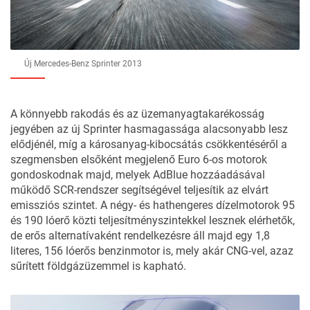
Új Mercedes-Benz Sprinter 2013
A könnyebb rakodás és az üzemanyagtakarékosság
jegyében az új Sprinter hasmagassága alacsonyabb lesz
elődjénél, míg a károsanyag-kibocsátás csökkentéséről a
szegmensben elsőként megjelenő Euro 6-os motorok
gondoskodnak majd, melyek AdBlue hozzáadásával
működő SCR-rendszer segítségével teljesítik az elvárt
emissziós szintet. A négy- és hathengeres dízelmotorok 95
és 190 lóerő közti teljesítményszintekkel lesznek elérhetők,
de erős alternatívaként rendelkezésre áll majd egy 1,8
literes, 156 lóerős benzinmotor is, mely akár CNG-vel, azaz
sűrített földgázüzemmel is kapható.