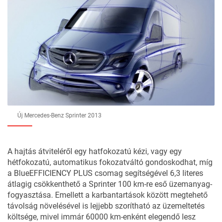
Új Mercedes-Benz Sprinter 2013
A hajtás átviteléről egy hatfokozatú kézi, vagy egy
hétfokozatú, automatikus fokozatváltó gondoskodhat, míg
a BlueEFFICIENCY PLUS csomag segítségével 6,3 literes
átlagig csökkenthető a Sprinter 100 km-re eső üzemanyag-
fogyasztása. Emellett a karbantartások között megtehető
távolság növelésével is lejjebb szorítható az üzemeltetés
költsége, mivel immár 60000 km-enként elegendő lesz