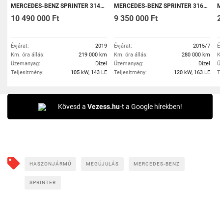
MERCEDES-BENZ SPRINTER 314 CDI TOURER 907.733.13 ÁFÁS! 3%-OS LÍZINGRE IS MEGVÁSÁROLHATÓ!
MERCEDES-BENZ SPRINTER 316 BLUETEC 906.731.13 /9 SZEMÉLYES/
MERC
10 490 000 Ft
9 350 000 Ft
Évjárat:
2019
Évjárat:
2015/7
É
Km. óra állás:
219 000 km
Km. óra állás:
280 000 km
K
Üzemanyag:
Dízel
Üzemanyag:
Dízel
Ü
Teljesítmény:
105 kW, 143 LE
Teljesítmény:
120 kW, 163 LE
T
Kövesd a
Vezess.hu
-t a Google hírekben!
HASZONJÁRMŰ
MEGÚJULÁS
MERCEDES-BENZ
SPRINTER