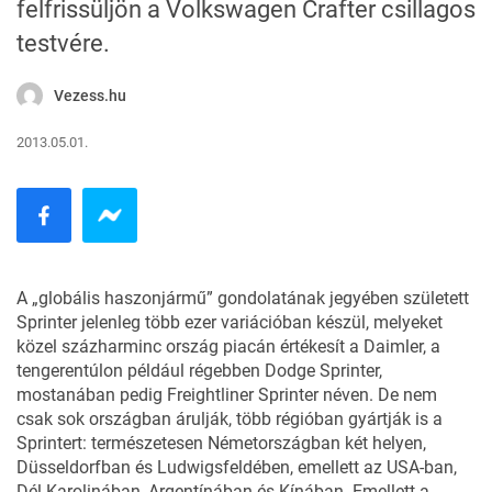
felfrissüljön a Volkswagen Crafter csillagos
testvére.
Vezess.hu
2013.05.01.
A „globális haszonjármű” gondolatának jegyében született
Sprinter jelenleg több ezer variációban készül, melyeket
közel százharminc ország piacán értékesít a Daimler, a
tengerentúlon például régebben Dodge Sprinter,
mostanában pedig Freightliner Sprinter néven. De nem
csak sok országban árulják, több régióban gyártják is a
Sprintert: természetesen Németországban két helyen,
Düsseldorfban és Ludwigsfeldében, emellett az USA-ban,
Dél-Karolinában, Argentínában és Kínában. Emellett a