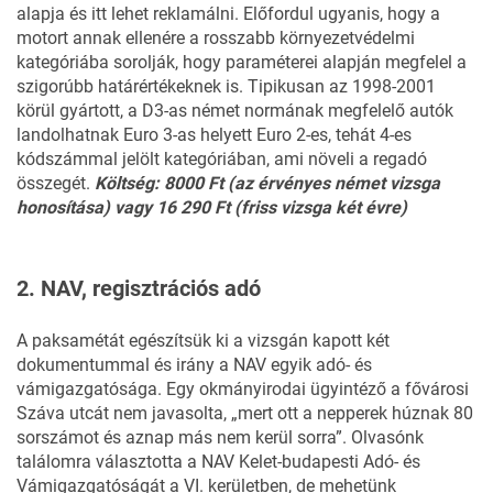
alapja és itt lehet reklamálni.
Előfordul
ugyanis, hogy a
motort annak ellenére a rosszabb környezetvédelmi
kategóriába sorolják, hogy paraméterei alapján megfelel a
szigorúbb határértékeknek is. Tipikusan az 1998-2001
körül gyártott, a D3-as német normának megfelelő autók
landolhatnak Euro 3-as helyett Euro 2-es, tehát 4-es
kódszámmal jelölt kategóriában, ami növeli a regadó
összegét.
Költség: 8000 Ft (az érvényes német vizsga
honosítása) vagy 16 290 Ft (friss vizsga két évre)
2. NAV, regisztrációs adó
A paksamétát egészítsük ki a vizsgán kapott két
dokumentummal és irány a NAV egyik adó- és
vámigazgatósága. Egy okmányirodai ügyintéző a fővárosi
Száva utcát nem javasolta, „mert ott a nepperek húznak 80
sorszámot és aznap más nem kerül sorra”. Olvasónk
találomra választotta a NAV Kelet-budapesti Adó- és
Vámigazgatóságát a VI. kerületben, de mehetünk