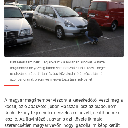
Kint rendszám nélkül adják-veszik a használt autókat. A hazai
forgalomba helyezésig itthon sem használható a kocsi. Idegen
rendszámot rápattintani és úgy közlekedni őrültség, a jármű
azonosítójának önkényes megváltoztatása súlyos tett
A magyar magánember viszont a kereskedőtől veszi meg a
kocsit, az ő adásvételijében Hasszán lesz az eladó, nem
Uschi. Ez így teljesen természetes és bevett, de itthon
nem
lesz jó
. Az ügyintézők ugyanis azt követelik majd
szerencsétlen magyar vevőn, hogy igazolja, miképp került