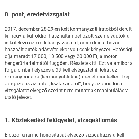
0. pont, eredetvizsgálat
2017. december 28-29-én kelt kormányzati iratokból derült
ki, hogy a külföldről használtan behozott személyautókra
is kötelező az eredetiségvizsgálat, ami eddig a hazai
használt autók adásvételekor volt csak kényszer. Hatósági
díja maradt 17 000, 18 500 vagy 20 000 Ft, a motor
hengerűrtartalmától függően. Részletek
itt
. Ezt valamikor a
forgalomba helyezés előtt kell elvégeztetni, tehát az
okmányirodába (kormányablakba) menet már kelleni fog
az igazolás az autó „tisztaságáról”, hogy azonosítói a
vizsgálatot elvégző szerint nem mutatnak manipulálásra
utaló jeleket.
1. Közlekedési felügyelet, vizsgaállomás
Először a jármű honosítását elvégző vizsgabázisra kell