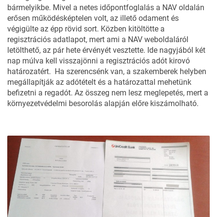
bármelyikbe. Mivel a netes időpontfoglalás a NAV oldalán
erősen működésképtelen volt, az illető odament és
végigülte az épp rövid sort. Közben kitöltötte a
regisztrációs adatlapot, mert ami a NAV weboldaláról
letölthető, az pár hete érvényét vesztette. Ide nagyjából két
nap múlva kell visszajönni a regisztrációs adót kirovó
határozatért. Ha szerencsénk van, a szakemberek helyben
megállapítják az adótételt és a határozattal mehetünk
befizetni a regadót. Az összeg nem lesz meglepetés, mert a
környezetvédelmi besorolás alapján előre
kiszámolható
.