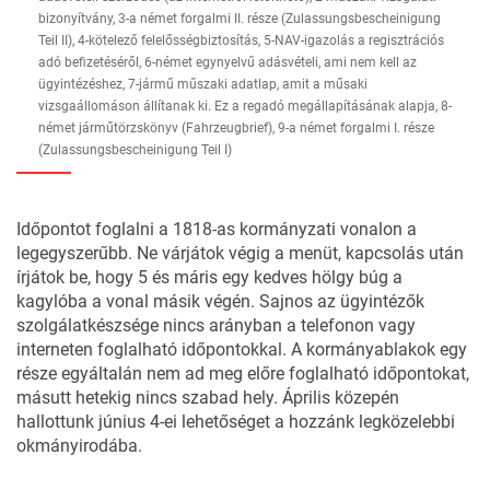
bizonyítvány, 3-a német forgalmi II. része (Zulassungsbescheinigung
Teil II), 4-kötelező felelősségbiztosítás, 5-NAV-igazolás a regisztrációs
adó befizetéséről, 6-német egynyelvű adásvételi, ami nem kell az
ügyintézéshez, 7-jármű műszaki adatlap, amit a műsaki
vizsgaállomáson állítanak ki. Ez a regadó megállapításának alapja, 8-
német járműtörzskönyv (Fahrzeugbrief), 9-a német forgalmi I. része
(Zulassungsbescheinigung Teil I)
Időpontot foglalni a 1818-as kormányzati vonalon a
legegyszerűbb. Ne várjátok végig a menüt, kapcsolás után
írjátok be, hogy 5 és máris egy kedves hölgy búg a
kagylóba a vonal másik végén. Sajnos az ügyintézők
szolgálatkészsége nincs arányban a telefonon vagy
interneten foglalható időpontokkal. A kormányablakok egy
része egyáltalán nem ad meg előre foglalható időpontokat,
másutt hetekig nincs szabad hely. Április közepén
hallottunk június 4-ei lehetőséget a hozzánk legközelebbi
okmányirodába.