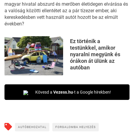
magyar hivatal abszurd és merőben életidegen elvárása és
a valóság közötti ellentétet az a pár tízezer ember, aki
kereskedésben vett
használt autót
hozott be az elmúlt
években?
Ez történik a
testünkkel, amikor
nyaralni megyünk és
órákon át ülünk az
autóban
Kövesd a
Vezess.hu
-t a Google hírekben!
AUTÓBEHOZATAL
FORGALOMBA HELYEZÉS