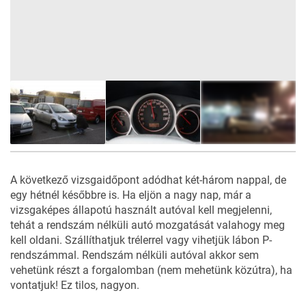
11
FOTÓ
A következő vizsgaidőpont adódhat két-három nappal, de
egy hétnél későbbre is. Ha eljön a nagy nap, már a
vizsgaképes állapotú használt autóval kell megjelenni,
tehát a rendszám nélküli autó mozgatását valahogy meg
kell oldani. Szállíthatjuk trélerrel vagy vihetjük lábon P-
rendszámmal. Rendszám nélküli autóval akkor sem
vehetünk részt a forgalomban (nem mehetünk közútra), ha
vontatjuk! Ez tilos, nagyon.