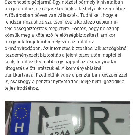
Szerencsére gépjármű-ügyintézést bármelyik hivatalban
megoldhatjuk, ne ragaszkodjunk a lakhelyünk szerintihez.
A fővárosban bőven van választék. Tudni kell, hogy a
rendszámozáshoz szükség lesz a kötelező gépjármű-
felelősségbiztosítás meglétére. Fontos, hogy ne aznap
kössük meg a kötelező felelősségbiztosítást, amikor
megyünk forgalomba helyezni az autót az
okmányirodában. Az internetes biztosítási alkuszcégeknél
kezdeményezett biztosítás a jelentkezés utáni naptól él
csak, tehát ezt legalább egy nappal az okmányirodai
látogatás előtt intézzük el. A kormányablaknál
bankkártyával fizethetünk vagy a pénztárban készpénzzel
is, csakhogy a pénztár nyitvatartási ideje nem igazodik a
teljes irodáéhoz.