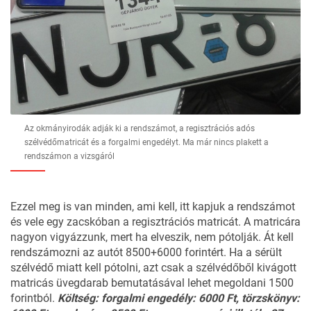
Az okmányirodák adják ki a rendszámot, a regisztrációs adós
szélvédőmatricát és a forgalmi engedélyt. Ma már nincs plakett a
rendszámon a vizsgáról
Ezzel meg is van minden, ami kell, itt kapjuk a rendszámot
és vele egy zacskóban a regisztrációs matricát. A matricára
nagyon vigyázzunk, mert ha elveszik, nem pótolják. Át kell
rendszámozni az autót 8500+6000 forintért. Ha a sérült
szélvédő miatt kell pótolni, azt csak a szélvédőből kivágott
matricás üvegdarab bemutatásával lehet megoldani 1500
forintból.
Költség: forgalmi engedély: 6000 Ft, törzskönyv: