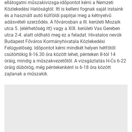
ellátogatni műszakivizsga-időpontot kérni a Nemzeti
Közlekedési Hatóságtól. Itt is kelleni fognak saját irataink
és a használt autó külföldi papírjai meg a kétnyelvű
adásvételi szerződés. A fővárosban a III. kerületi Mozaik
utca 5. (
elérhetőség itt
) vagy a XIX. kerületi
Vas Gereben
utca 2-4. alatt oldható meg ez a feladat. Hivatalos nevük
Budapest Főváros Kormányhivatala Közlekedési
Felügyelőség. Időpontot kérni mindkét helyen hétfőtől
csütörtökig 8-16.30 óra között lehet, pénteken 8-tól 14
óráig, mindig a műszakvezetőtől. A vizsgáztatás H-Cs 6-22
óráig dübörög, még péntekenként is 6-18 óra között
zajlanak a műszakik.