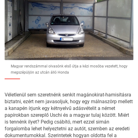
Magyar rendszámmal olvasónk első útja a kézi mosóba vezetett, hogy
megszépüljön az utcán álló Honda
Véletlenül sem szeretnénk senkit magánokirat-hamisításra
biztatni, ezért nem javasoljuk, hogy egy málnaszörp mellett
a kanapén írjunk egy kétnyelvű adásvételit a német
papírokban szereplő Uschi és a magyar tulaj között. Miért
is tennénk ilyet? Pedig csábító, mert ezzel simán
forgalomba lehet helyeztetni az autót, szemben az eredeti
dokumentumokkal. Szerintetek hogyan oldotta fel a