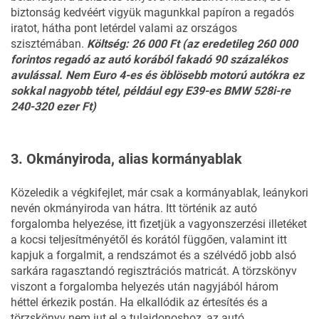
biztonság kedvéért vigyük magunkkal papíron a regadós
iratot, hátha pont letérdel valami az országos
szisztémában.
Költség: 26 000 Ft (az eredetileg 260 000
forintos regadó az autó korából fakadó 90 százalékos
avulással. Nem Euro 4-es és öblösebb motorú autókra ez
sokkal nagyobb tétel, például egy
E39-es BMW 528i-re
240-320 ezer Ft)
3. Okmányiroda, alias kormányablak
Közeledik a végkifejlet, már csak a kormányablak, leánykori
nevén okmányiroda van hátra. Itt történik az autó
forgalomba helyezése, itt fizetjük a vagyonszerzési illetéket
a kocsi teljesítményétől és korától függően, valamint itt
kapjuk a forgalmit, a rendszámot és a szélvédő jobb alsó
sarkára ragasztandó regisztrációs matricát. A törzskönyv
viszont a forgalomba helyezés után nagyjából három
héttel érkezik postán. Ha elkallódik az értesítés és a
törzskönyv nem jut el a tulajdonoshoz, az autó