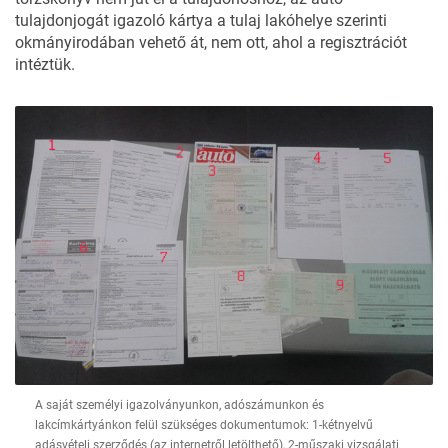
tulajdonjogát igazoló kártya a tulaj lakóhelye szerinti
okmányirodában vehető át, nem ott, ahol a regisztrációt
intéztük.
A saját személyi igazolványunkon, adószámunkon és
lakcímkártyánkon felül szükséges dokumentumok: 1-kétnyelvű
adásvételi szerződés (az internetről letölthető), 2-műszaki vizsgálati