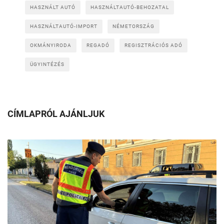
HASZNÁLT AUTÓ
HASZNÁLTAUTÓ-BEHOZATAL
HASZNÁLTAUTÓ-IMPORT
NÉMETORSZÁG
OKMÁNYIRODA
REGADÓ
REGISZTRÁCIÓS ADÓ
ÜGYINTÉZÉS
CÍMLAPRÓL AJÁNLJUK