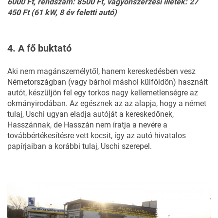
6000 Ft, rendszám: 8500 Ft, vagyonszerzési illeték: 27
450 Ft (61 kW, 8 év feletti autó)
4. A fő buktató
Aki nem magánszemélytől, hanem kereskedésben vesz
Németországban (vagy bárhol máshol külföldön) használt
autót, készüljön fel egy torkos nagy kellemetlenségre az
okmányirodában. Az egésznek az az alapja, hogy a német
tulaj, Uschi ugyan eladja autóját a kereskedőnek,
Hasszánnak, de Hasszán nem íratja a nevére a
továbbértékesítésre vett kocsit, így az autó hivatalos
papírjaiban a korábbi tulaj, Uschi szerepel.