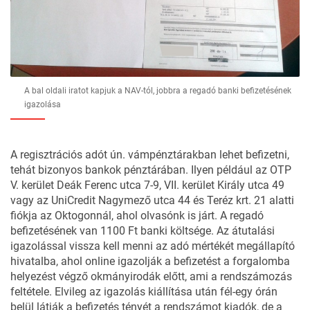
A bal oldali iratot kapjuk a NAV-tól, jobbra a regadó banki befizetésének
igazolása
A regisztrációs adót ún. vámpénztárakban lehet befizetni,
tehát bizonyos bankok pénztárában. Ilyen például az OTP
V. kerület Deák Ferenc utca 7-9, VII. kerület Király utca 49
vagy az UniCredit Nagymező utca 44 és Teréz krt. 21 alatti
fiókja az Oktogonnál, ahol olvasónk is járt. A regadó
befizetésének van 1100 Ft banki költsége. Az átutalási
igazolással vissza kell menni az adó mértékét megállapító
hivatalba, ahol online igazolják a befizetést a forgalomba
helyezést végző okmányirodák előtt, ami a rendszámozás
feltétele. Elvileg az igazolás kiállítása után fél-egy órán
belül látják a befizetés tényét a rendszámot kiadók, de a