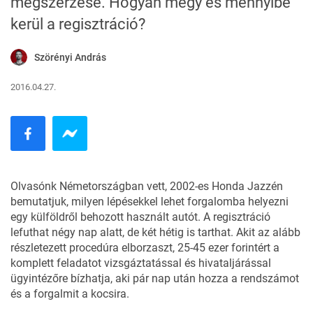
megszerzése. Hogyan megy és mennyibe
kerül a regisztráció?
Szörényi András
2016.04.27.
Olvasónk Németországban vett, 2002-es Honda Jazzén
bemutatjuk, milyen lépésekkel lehet forgalomba helyezni
egy külföldről behozott használt autót. A regisztráció
lefuthat négy nap alatt, de két hétig is tarthat. Akit az alább
részletezett procedúra elborzaszt, 25-45 ezer forintért a
komplett feladatot
vizsgáztatással és hivataljárással
ügyintézőre bízhatja, aki pár nap után hozza a rendszámot
és a forgalmit a kocsira.