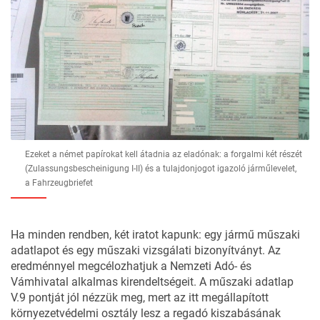
Ezeket a német papírokat kell átadnia az eladónak: a forgalmi két részét
(Zulassungsbescheinigung I-II) és a tulajdonjogot igazoló járműlevelet,
a Fahrzeugbriefet
Ha minden rendben, két iratot kapunk: egy jármű műszaki
adatlapot és egy műszaki vizsgálati bizonyítványt. Az
eredménnyel megcélozhatjuk a Nemzeti Adó- és
Vámhivatal alkalmas kirendeltségeit. A műszaki adatlap
V.9 pontját jól nézzük meg, mert az itt megállapított
környezetvédelmi osztály lesz a regadó kiszabásának