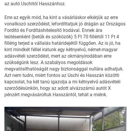
az autó Uschitól Hasszánhoz.
Erre az egyik mód, ha kint a vásárláskor elkérjük az erre
vonatkozó szerződést, lefordíttatjuk jó drágán az Országos
Fordító és Fordításhitelesítő Irodával. Ennek ára
leütésenként (betűk és szóközök) 5 Ft 70 fillértől 11 Ft 4
fillérig terjed a vállalás határidejétől függően. Az is jó, ha
kint mindkét féllel iratunk egy kétnyelvű, német-magyar
adásvételi szerződést, mert az okmányirodában erre
szükségünk lesz. A szabályos megoldások
megvalósíthatóságát nagy biztonsággal nullára adhatjuk.
Azt nem tudni, miért fontos az Uschi és Hasszán közötti
kapcsolat, ha két tanú igazolja a mi kétnyelvű adásvételi
szerződésünkön, hogy az adott alvázszámú autót X
pénzért megvásároltuk Hasszántól, tehát a miénk.