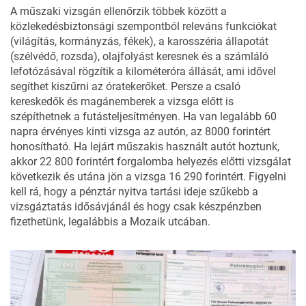
A műszaki vizsgán ellenőrzik többek között a
közlekedésbiztonsági szempontból releváns funkciókat
(világítás, kormányzás, fékek), a karosszéria állapotát
(szélvédő, rozsda), olajfolyást keresnek és a számláló
lefotózásával rögzítik a kilométeróra állását, ami idővel
segíthet kiszűrni az óratekerőket. Persze a csaló
kereskedők és magánemberek a vizsga előtt is
szépíthetnek a futásteljesítményen. Ha van legalább 60
napra érvényes kinti vizsga az autón, az 8000 forintért
honosítható. Ha lejárt műszakis használt autót hoztunk,
akkor 22 800 forintért forgalomba helyezés előtti vizsgálat
következik és utána jön a vizsga 16 290 forintért. Figyelni
kell rá, hogy a pénztár nyitva tartási ideje szűkebb a
vizsgáztatás idősávjánál és hogy csak készpénzben
fizethetünk, legalábbis a Mozaik utcában.