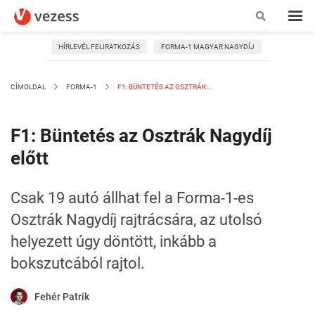
HÍRLEVÉL FELIRATKOZÁS
FORMA-1 MAGYAR NAGYDÍJ
CÍMOLDAL
FORMA-1
F1: BÜNTETÉS AZ OSZTRÁK...
F1: Büntetés az Osztrák Nagydíj
előtt
Csak 19 autó állhat fel a Forma-1-es
Osztrák Nagydíj rajtrácsára, az utolsó
helyezett úgy döntött, inkább a
bokszutcából rajtol.
Fehér Patrik