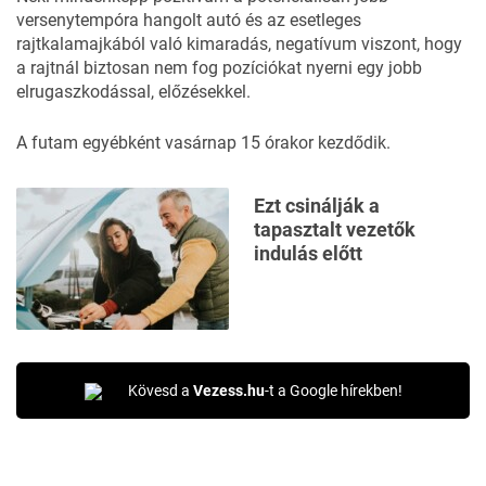
versenytempóra hangolt autó és az esetleges
rajtkalamajkából való kimaradás, negatívum viszont, hogy
a rajtnál biztosan nem fog pozíciókat nyerni egy jobb
elrugaszkodással, előzésekkel.
A futam egyébként vasárnap 15 órakor kezdődik.
Ezt csinálják a
tapasztalt vezetők
indulás előtt
Kövesd a
Vezess.hu
-t a Google hírekben!