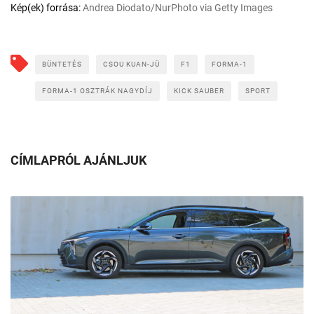
Kép(ek) forrása:
Andrea Diodato/NurPhoto via Getty Images
BÜNTETÉS
CSOU KUAN-JÜ
F1
FORMA-1
FORMA-1 OSZTRÁK NAGYDÍJ
KICK SAUBER
SPORT
CÍMLAPRÓL AJÁNLJUK