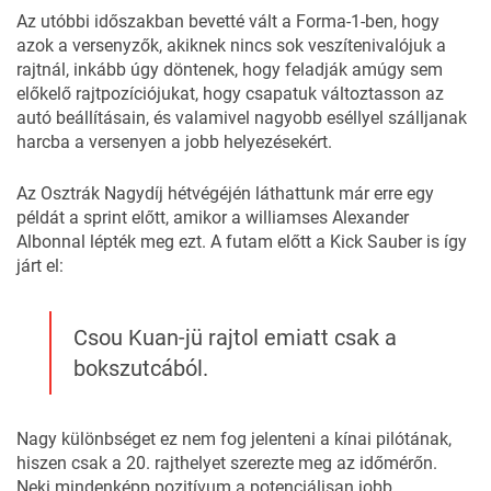
Az utóbbi időszakban bevetté vált a Forma-1-ben, hogy
azok a versenyzők, akiknek nincs sok veszítenivalójuk a
rajtnál, inkább úgy döntenek, hogy feladják amúgy sem
előkelő rajtpozíciójukat, hogy csapatuk változtasson az
autó beállításain, és valamivel nagyobb eséllyel szálljanak
harcba a versenyen a jobb helyezésekért.
Az Osztrák Nagydíj hétvégéjén
láthattunk már erre egy
példát
a sprint előtt, amikor a williamses Alexander
Albonnal lépték meg ezt. A futam előtt a Kick Sauber is így
járt el:
Csou Kuan-jü rajtol emiatt csak a
bokszutcából.
Nagy különbséget ez nem fog jelenteni a kínai pilótának,
hiszen csak a 20. rajthelyet szerezte meg
az időmérőn
.
Neki mindenképp pozitívum a potenciálisan jobb