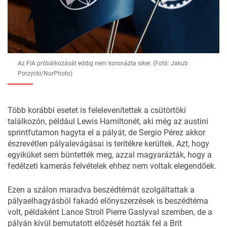
Az FIA próbálkozását eddig nem koronázta siker. (Fotó: Jakub
Porzycki/NurPhoto)
Több korábbi esetet is felelevenítettek a csütörtöki
találkozón, például Lewis Hamiltonét, aki még az austini
sprintfutamon hagyta el a pályát, de Sergio Pérez akkor
észrevétlen pályalevágásai is terítékre kerültek. Azt, hogy
egyiküket sem büntették meg, azzal magyarázták, hogy a
fedélzeti kamerás felvételek ehhez nem voltak elegendőek.
Ezen a szálon maradva beszédtémát szolgáltattak a
pályaelhagyásból fakadó előnyszerzések is beszédtéma
volt, példaként Lance Stroll Pierre Gaslyval szemben, de a
pályán kívül bemutatott előzését hozták fel a Brit