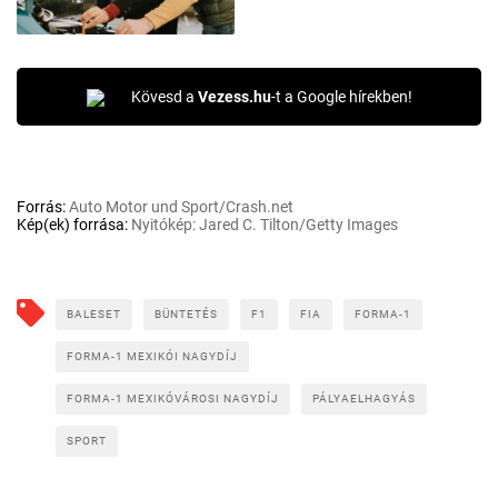
Kövesd a
Vezess.hu
-t a Google hírekben!
Forrás:
Auto Motor und Sport/Crash.net
Kép(ek) forrása:
Nyitókép: Jared C. Tilton/Getty Images
BALESET
BÜNTETÉS
F1
FIA
FORMA-1
FORMA-1 MEXIKÓI NAGYDÍJ
FORMA-1 MEXIKÓVÁROSI NAGYDÍJ
PÁLYAELHAGYÁS
SPORT