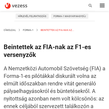
HÍRLEVÉL FELIRATKOZÁS
FORMA-1 MAGYAR NAGYDÍJ
CÍMOLDAL
FORMA-1
BEINTETTEK AZ FIA-NAK AZ...
Beintettek az FIA-nak az F1-es
versenyzők
A Nemzetközi Automobil Szövetség (FIA) a
Forma-1-es pilótákkal diskurált volna az
elmúlt időszakban rendre vitát generáló
pályaelhagyásokról és büntetésekről. A
nyitottság azonban nem volt kölcsönös: az
ennek céljából szervezett találkozón a