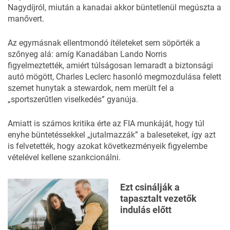
Nagydíjról, miután a kanadai akkor büntetlenül megúszta a
manővert.
Az egymásnak ellentmondó ítéleteket sem söpörték a
szőnyeg alá: amíg Kanadában Lando Norris
figyelmeztették, amiért túlságosan lemaradt a biztonsági
autó mögött, Charles Leclerc hasonló megmozdulása felett
szemet hunytak a stewardok, nem merült fel a
„sportszerűtlen viselkedés” gyanúja.
Amiatt is számos kritika érte az FIA munkáját, hogy túl
enyhe büntetéssekkel „jutalmazzák” a baleseteket, így azt
is felvetették, hogy azokat következményeik figyelembe
vételével kellene szankcionálni.
Ezt csinálják a
tapasztalt vezetők
indulás előtt