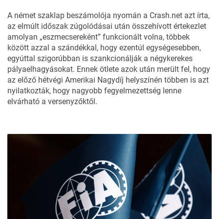
A német szaklap beszámolója nyomán a
Crash.net
azt írta,
az elmúlt időszak zúgolódásai után összehívott értekezlet
amolyan „eszmecsereként” funkcionált volna, többek
között azzal a szándékkal, hogy ezentúl egységesebben,
egyúttal szigorúbban is szankcionálják a négykerekes
pályaelhagyásokat. Ennek ötlete azok után merült fel, hogy
az előző hétvégi Amerikai Nagydíj helyszínén többen is azt
nyilatkozták, hogy nagyobb fegyelmezettség lenne
elvárható a versenyzőktől.