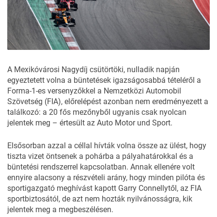
A Mexikóvárosi Nagydíj csütörtöki, nulladik napján
egyeztetett volna a büntetések igazságosabbá tételéről a
Forma-1-es versenyzőkkel a Nemzetközi Automobil
Szövetség (FIA), előrelépést azonban nem eredményezett a
találkozó: a 20 fős mezőnyből ugyanis csak nyolcan
jelentek meg – értesült az
Auto Motor und Sport
.
Elsősorban azzal a céllal hívták volna össze az ülést, hogy
tiszta vizet öntsenek a pohárba a pályahatárokkal és a
büntetési rendszerrel kapcsolatban. Annak ellenére volt
ennyire alacsony a részvételi arány, hogy minden pilóta és
sportigazgató meghívást kapott Garry Connellytől, az FIA
sportbiztosától, de azt nem hozták nyilvánosságra, kik
jelentek meg a megbeszélésen.