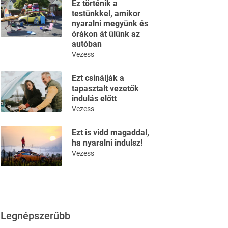
Ez történik a
testünkkel, amikor
nyaralni megyünk és
órákon át ülünk az
autóban
Vezess
Ezt csinálják a
tapasztalt vezetők
indulás előtt
Vezess
Ezt is vidd magaddal,
ha nyaralni indulsz!
Vezess
Legnépszerűbb