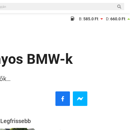
B:
585.0 Ft
D:
660.0 Ft
lanyos BMW-k
tők…
Legfrissebb