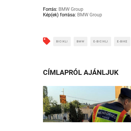
Forrás:
BMW Group
Kép(ek) forrása:
BMW Group
BICIKLI
BMW
E-BICIKLI
E-BIKE
CÍMLAPRÓL AJÁNLJUK