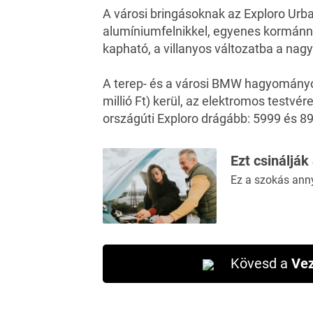
A városi bringásoknak az Exploro Urban
alumíniumfelnikkel, egyenes kormán
kapható, a villanyos változatba a nagy
A terep- és a városi BMW hagyományo
millió Ft) kerül, az elektromos testvére
országúti Exploro drágább: 5999 és 8999
Ezt csinálják
Ez a szokás ann
Kövesd a
Vez