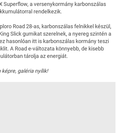
l X Superflow, a versenykormány karbonszálas
akkumulátorral rendelkezik.
loro Road 28-as, karbonszálas felnikkel készül,
King Slick gumikat szerelnek, a nyereg szintén a
lhez hasonlóan itt is karbonszálas kormány teszi
klit. A Road e-változata könnyebb, de kisebb
látorban tárolja az energiát.
 képre, galéria nyílik!