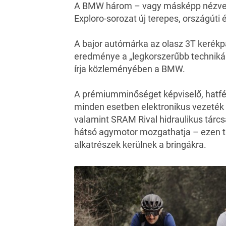
A BMW három – vagy másképp nézve ha
Exploro-sorozat új terepes, országúti 
A bajor autómárka az olasz 3T kerékpá
eredménye a „legkorszerűbb technikákb
írja közleményében a BMW.
A prémiumminőséget képviselő, hatfé
minden esetben elektronikus vezeték 
valamint SRAM Rival hidraulikus tárcs
hátsó agymotor mozgathatja – ezen túl
alkatrészek kerülnek a bringákra.