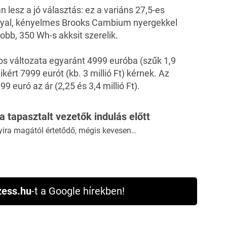
 lesz a jó választás: ez a variáns 27,5-es
nyal, kényelmes Brooks Cambium nyergekkel
obb, 350 Wh-s akksit szerelik.
s változata egyaránt 4999 euróba (szűk 1,9
ikért 7999 eurót (kb. 3 millió Ft) kérnek. Az
 euró az ár (2,25 és 3,4 millió Ft).
 a tapasztalt vezetők indulás előtt
yira magától értetődő, mégis kevesen…
ess.hu
-t a Google hírekben!