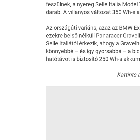
feszülnek, a nyereg Selle Italia Mode
darab. A villanyos változat 350 Wh-s 
Az országúti variáns, azaz az BMW Exp
ezekre belső nélküli Panaracer Gravel
Selle Italiától érkezik, ahogy a Grave
könnyebbé – és így gyorsabbá – a bici
hatótávot is biztosító 250 Wh-s akkumu
Kattints a