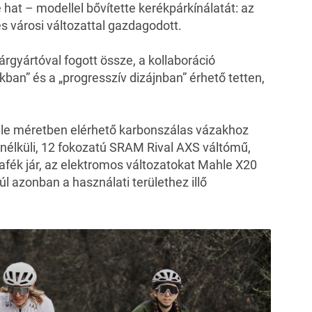
t – modellel bővítette kerékpárkínálatát: az
és városi változattal gazdagodott.
rgyártóval fogott össze, a kollaboráció
an” és a „progresszív dizájnban” érhető tetten,
le méretben elérhető karbonszálas vázakhoz
nélküli, 12 fokozatú SRAM Rival AXS váltómű,
afék jár, az elektromos változatokat Mahle X20
 azonban a használati területhez illő