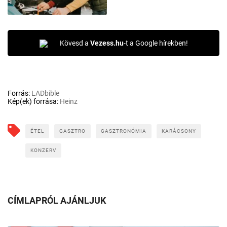
Kövesd a
Vezess.hu
-t a Google hírekben!
Forrás:
LADbible
Kép(ek) forrása:
Heinz
ÉTEL
GASZTRO
GASZTRONÓMIA
KARÁCSONY
KONZERV
CÍMLAPRÓL AJÁNLJUK