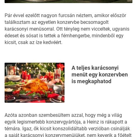
Pár évvel ezelőtt nagyon furcsán néztem, amikor először
találkoztam az egyetlen konzervbe becsomagolt
karácsonyi menüsorral. Ott tényleg nem vicceltek, ugyanis
édeset és sósat is tettek a fémhengerbe, mindenből egy
kicsit, csak az íze kedvéért.
A teljes karácsonyi
menüt egy konzervben
is megkaphatod
Azóta azonban szembesültem azzal, hogy még a világ
egyik legismertebb konzervgyártója, a Heinz is rákapott a
témára. Igaz, ők kicsit konszolidáltabb verzióban csinálják
a saját karácsonyi konzervmenüjüket, nem keverik a főételt