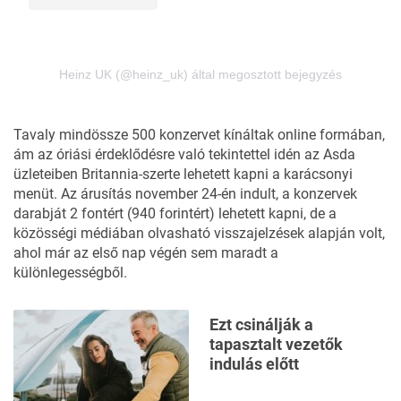
Heinz UK (@heinz_uk) által megosztott bejegyzés
Tavaly mindössze 500 konzervet kínáltak online formában,
ám az óriási érdeklődésre való tekintettel idén az Asda
üzleteiben Britannia-szerte lehetett kapni a karácsonyi
menüt. Az árusítás november 24-én indult, a konzervek
darabját 2 fontért (940 forintért) lehetett kapni, de a
közösségi médiában olvasható visszajelzések alapján volt,
ahol már az első nap végén sem maradt a
különlegességből.
Ezt csinálják a
tapasztalt vezetők
indulás előtt