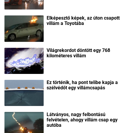
Elképesztő képek, az úton csapott
villám a Toyotába
Világrekordot döntött egy 768
kilométeres villám
Ez történik, ha pont telibe kapja a
szélvédőt egy villámcsapás
Látványos, nagy felbontású
felvételen, ahogy villám csap egy
autóba