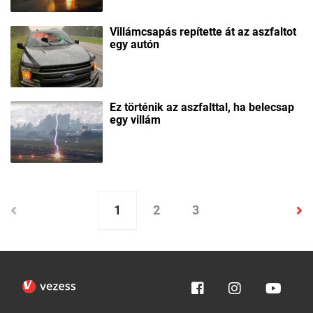
Villámcsapás repítette át az aszfaltot
egy autón
Ez történik az aszfalttal, ha belecsap
egy villám
1
2
3