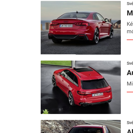
Sv
M
Ké
mó
Sv
A
Mi
Sv
A