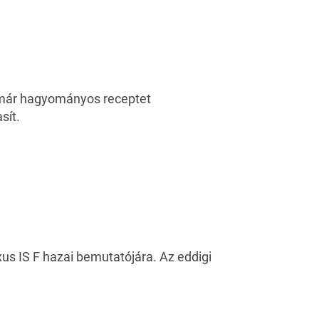
-már hagyományos receptet
sít.
us IS F hazai bemutatójára. Az eddigi