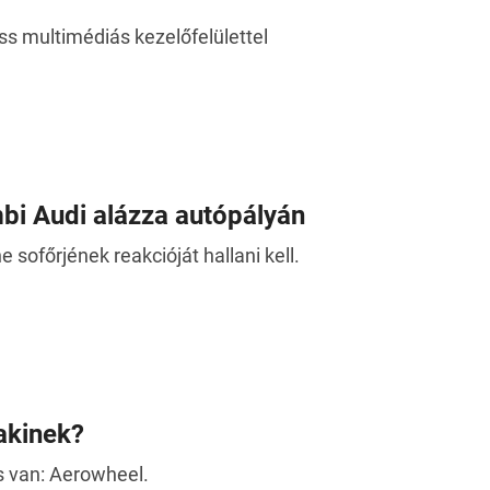
ss multimédiás kezelőfelülettel
bi Audi alázza autópályán
 sofőrjének reakcióját hallani kell.
lakinek?
s van: Aerowheel.