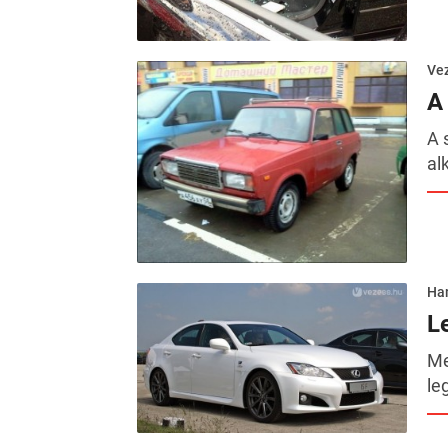
Ve
A
A 
al
Ha
L
Me
le