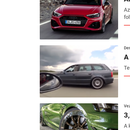
Az
fo
De
A
Te
Ve
3,
A 