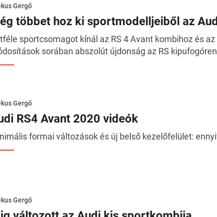
ékus Gergő
ég többet hoz ki sportmodelljeiből az Aud
tféle sportcsomagot kínál az RS 4 Avant kombihoz és az
dosítások sorában abszolút újdonság az RS kipufogórend
ékus Gergő
udi RS4 Avant 2020 videók
nimális formai változások és új belső kezelőfelület: ennyi
ékus Gergő
lig változott az Audi kis sportkombija