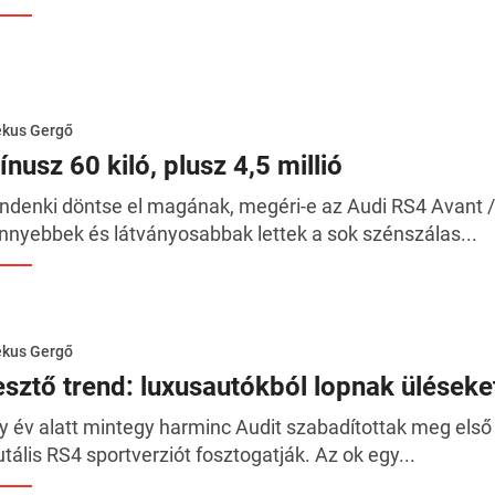
ékus Gergő
nusz 60 kiló, plusz 4,5 millió
ndenki döntse el magának, megéri-e az Audi RS4 Avant / 
nnyebbek és látványosabbak lettek a sok szénszálas...
ékus Gergő
jesztő trend: luxusautókból lopnak üléseke
y év alatt mintegy harminc Audit szabadítottak meg első
utális RS4 sportverziót fosztogatják. Az ok egy...