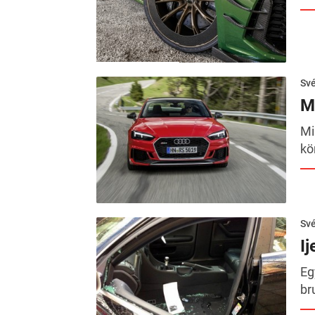
Sv
Mí
Mi
kö
Sv
I
Eg
br