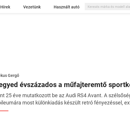
Hírek
Vezetünk
Használt autó
ékus Gergő
egyed évszázados a műfajteremtő sport
nt 25 éve mutatkozott be az Audi RS4 Avant. A szélsős
bileumára most különkiadás készült retró fényezéssel, ext