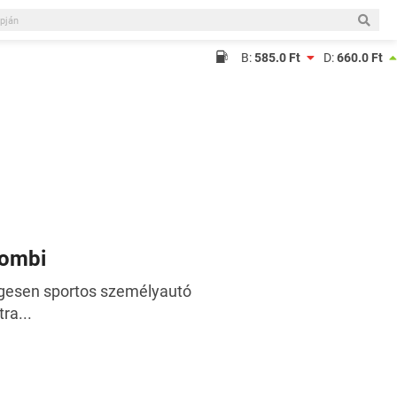
B:
585.0 Ft
D:
660.0 Ft
kombi
égesen sportos személyautó
ra...