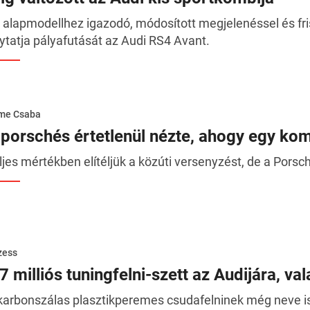
 alapmodellhez igazodó, módosított megjelenéssel és fri
lytatja pályafutását az Audi RS4 Avant.
me Csaba
 porschés értetlenül nézte, ahogy egy kom
ljes mértékben elítéljük a közúti versenyzést, de a Porsche
zess
7 milliós tuningfelni-szett az Audijára, va
karbonszálas plasztikperemes csudafelninek még neve i