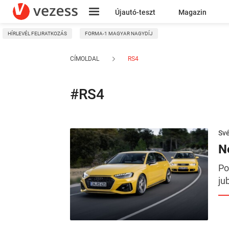
Újautó-teszt
Magazin
HÍRLEVÉL FELIRATKOZÁS
FORMA-1 MAGYAR NAGYDÍJ
Kresz
CÍMOLDAL
RS4
#RS4
Sv
N
Po
ju