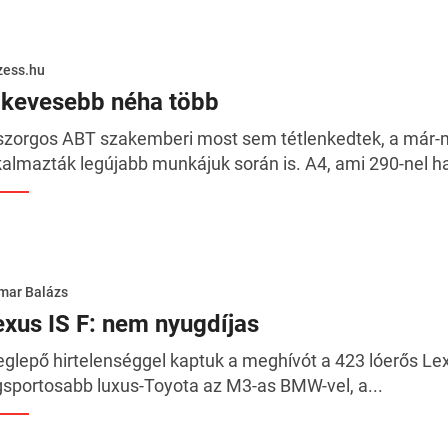
zess.hu
 kevesebb néha több
szorgos ABT szakemberi most sem tétlenkedtek, a már
kalmazták legújabb munkájuk során is. A4, ami 290-nel ha
mar Balázs
exus IS F: nem nyugdíjas
glepő hirtelenséggel kaptuk a meghívót a 423 lóerős Lex
gsportosabb luxus-Toyota az M3-as BMW-vel, a...