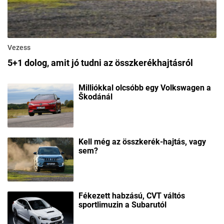
Vezess
5+1 dolog, amit jó tudni az összkerékhajtásról
Milliókkal olcsóbb egy Volkswagen a
Škodánál
Kell még az összkerék-hajtás, vagy
sem?
Fékezett habzású, CVT váltós
sportlimuzin a Subarutól