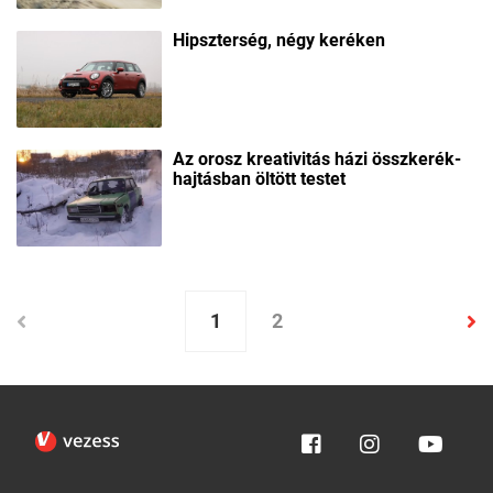
Hipszterség, négy keréken
Az orosz kreativitás házi összkerék-
hajtásban öltött testet
1
2