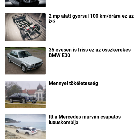
2 mp alatt gyorsul 100 km/órára ez az
izé
35 évesen is friss ez az összkerekes
BMW E30
Mennyei tökéletesség
Itt a Mercedes murván csapatós
luxuskombija