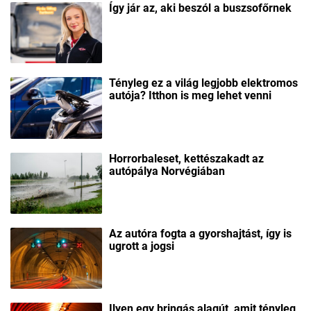
Így jár az, aki beszól a buszsofőrnek
Tényleg ez a világ legjobb elektromos
autója? Itthon is meg lehet venni
Horrorbaleset, kettészakadt az
autópálya Norvégiában
Az autóra fogta a gyorshajtást, így is
ugrott a jogsi
Ilyen egy bringás alagút, amit tényleg