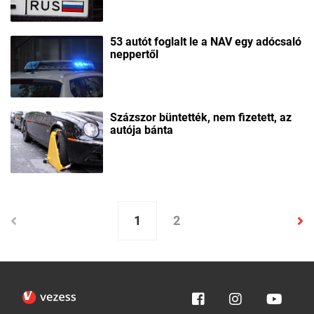
53 autót foglalt le a NAV egy adócsaló
neppertől
Százszor büntették, nem fizetett, az
autója bánta
1
2