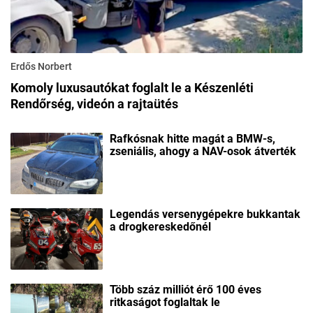
Erdős Norbert
Komoly luxusautókat foglalt le a Készenléti
Rendőrség, videón a rajtaütés
Rafkósnak hitte magát a BMW-s,
zseniális, ahogy a NAV-osok átverték
Legendás versenygépekre bukkantak
a drogkereskedőnél
Több száz milliót érő 100 éves
ritkaságot foglaltak le