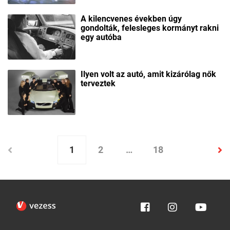
A kilencvenes években úgy
gondolták, felesleges kormányt rakni
egy autóba
Ilyen volt az autó, amit kizárólag nők
terveztek
1
2
…
18