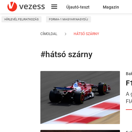
Újautó-teszt
Magazin
HÍRLEVÉL FELIRATKOZÁS
FORMA-1 MAGYAR NAGYDÍJ
Kresz
CÍMOLDAL
HÁTSÓ SZÁRNY
#hátsó szárny
Ba
F
A 
FI