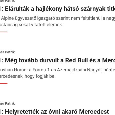
ér Patrik
1: Elárulták a hajlékony hátsó szárnyak tit
 Alpine ügyvezető igazgató szerint nem feltétlenül a na
stanság sokat vitatott elemek.
ér Patrik
1: Még tovább durvult a Red Bull és a Mer
ristian Horner a Forma-1-es Azerbajdzsáni Nagydíj péntek
rcedesnek, hogy fogják be.
ér Patrik
1: Helyretették az óvni akaró Mercedest