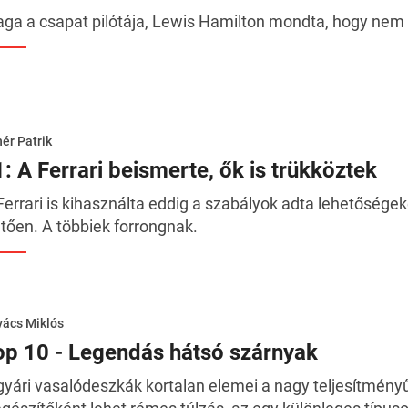
ga a csapat pilótája, Lewis Hamilton mondta, hogy nem 
ér Patrik
1: A Ferrari beismerte, ők is trükköztek
Ferrari is kihasználta eddig a szabályok adta lehetősége
letően. A többiek forrongnak.
ács Miklós
op 10 - Legendás hátsó szárnyak
gyári vasalódeszkák kortalan elemei a nagy teljesítmény