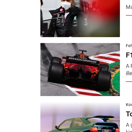
Ma
Feh
F
A 
il
Kov
T
A 