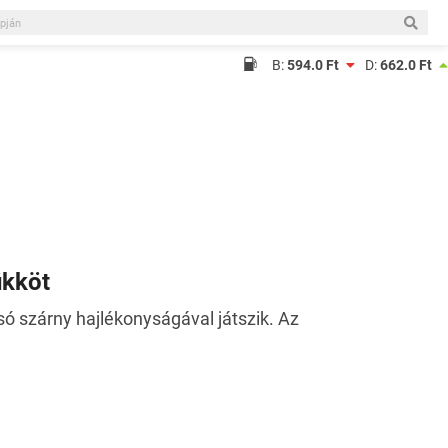
B:
594.0 Ft
D:
662.0 Ft
ükköt
só szárny hajlékonyságával játszik. Az