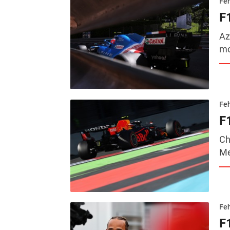
Feh
F
Az
mo
Feh
F
Ch
Me
Feh
F