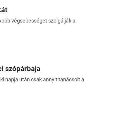
kát
gyobb végsebességet szolgálják a
ci szópárbaja
i napja után csak annyit tanácsolt a