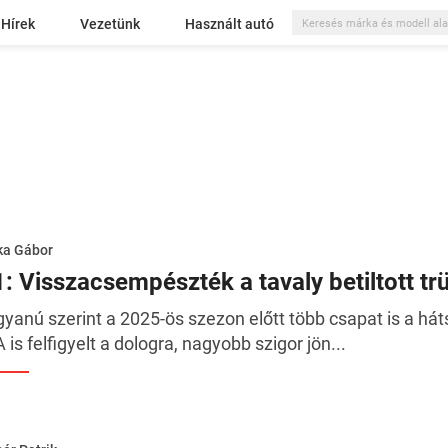
Hírek
Vezetünk
Használt autó
ka Gábor
1: Visszacsempészték a tavaly betiltott tr
gyanú szerint a 2025-ös szezon előtt több csapat is a hát
A is felfigyelt a dologra, nagyobb szigor jön...