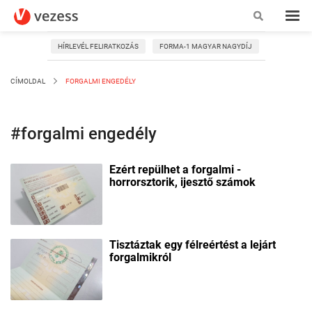
HÍRLEVÉL FELIRATKOZÁS
FORMA-1 MAGYAR NAGYDÍJ
CÍMOLDAL
FORGALMI ENGEDÉLY
#forgalmi engedély
Ezért repülhet a forgalmi -
horrorsztorik, ijesztő számok
Tisztáztak egy félreértést a lejárt
forgalmikról