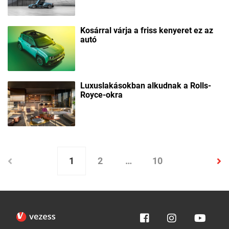
Kosárral várja a friss kenyeret ez az
autó
Luxuslakásokban alkudnak a Rolls-
Royce-okra
1
2
…
10