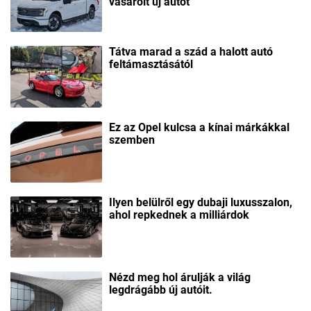
vásárolt új autót
Tátva marad a szád a halott autó
feltámasztásától
Ez az Opel kulcsa a kínai márkákkal
szemben
Ilyen belülről egy dubaji luxusszalon,
ahol repkednek a milliárdok
Nézd meg hol árulják a világ
legdrágább új autóit.