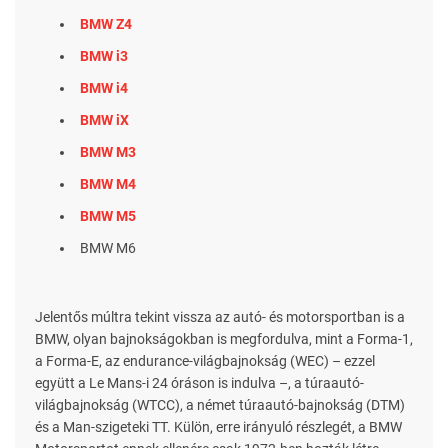
BMW Z4
BMW i3
BMW i4
BMW iX
BMW M3
BMW M4
BMW M5
BMW M6
Jelentős múltra tekint vissza az autó- és motorsportban is a
BMW, olyan bajnokságokban is megfordulva, mint a Forma-1,
a Forma-E, az endurance-világbajnokság (WEC) – ezzel
együtt a Le Mans-i 24 óráson is indulva –, a túraautó-
világbajnokság (WTCC), a német túraautó-bajnokság (DTM)
és a Man-szigeteki TT. Külön, erre irányuló részlegét, a BMW