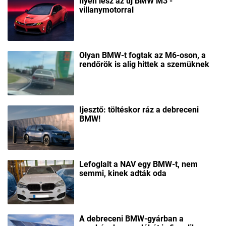
Ilyen lesz az új BMW M3 -
villanymotorral
Olyan BMW-t fogtak az M6-oson, a
rendőrök is alig hittek a szemüknek
Ijesztő: töltéskor ráz a debreceni
BMW!
Lefoglalt a NAV egy BMW-t, nem
semmi, kinek adták oda
A debreceni BMW-gyárban a