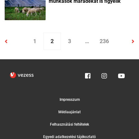
munkások maradékát is figyelik
1
2
3
…
236
Impresszum
Médiaajánlat
Felhasználási feltételek
Egyedi adatkezelési tájékoztató