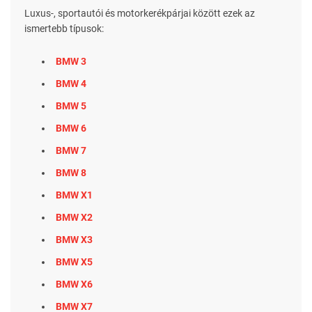
Luxus-, sportautói és motorkerékpárjai között ezek az
ismertebb típusok:
BMW 3
BMW 4
BMW 5
BMW 6
BMW 7
BMW 8
BMW X1
BMW X2
BMW X3
BMW X5
BMW X6
BMW X7