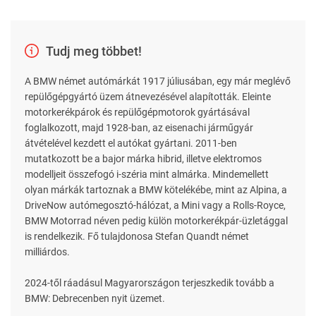
Tudj meg többet!
A BMW német autómárkát 1917 júliusában, egy már meglévő
repülőgépgyártó üzem átnevezésével alapították. Eleinte
motorkerékpárok és repülőgépmotorok gyártásával
foglalkozott, majd 1928-ban, az eisenachi járműgyár
átvételével kezdett el autókat gyártani. 2011-ben
mutatkozott be a bajor márka hibrid, illetve elektromos
modelljeit összefogó i-széria mint almárka. Mindemellett
olyan márkák tartoznak a BMW kötelékébe, mint az Alpina, a
DriveNow autómegosztó-hálózat, a Mini vagy a Rolls-Royce,
BMW Motorrad néven pedig külön motorkerékpár-üzletággal
is rendelkezik. Fő tulajdonosa Stefan Quandt német
milliárdos.
2024-től ráadásul Magyarországon terjeszkedik tovább a
BMW: Debrecenben nyit üzemet.