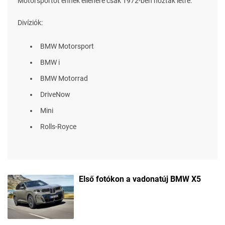
Motorsportot ennek ellenére csak 1972-ben hozták létre.
Divíziók:
BMW Motorsport
BMW i
BMW Motorrad
DriveNow
Mini
Rolls-Royce
Első fotókon a vadonatúj BMW X5