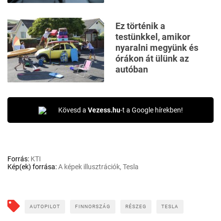
Ez történik a
testünkkel, amikor
nyaralni megyünk és
órákon át ülünk az
autóban
Kövesd a
Vezess.hu
-t a Google hírekben!
Forrás:
KTI
Kép(ek) forrása:
A képek illusztrációk, Tesla
AUTOPILOT
FINNORSZÁG
RÉSZEG
TESLA