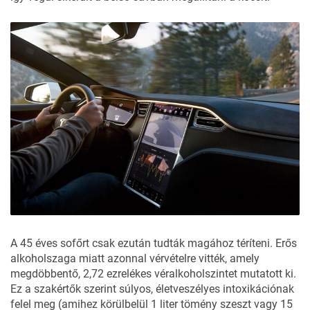
A 45 éves sofőrt csak ezután tudták magához téríteni. Erős
alkoholszaga miatt azonnal vérvételre vitték, amely
megdöbbentő, 2,72 ezrelékes véralkoholszintet mutatott ki.
Ez a szakértők szerint súlyos, életveszélyes intoxikációnak
felel meg (amihez körülbelül 1 liter tömény szeszt vagy 15