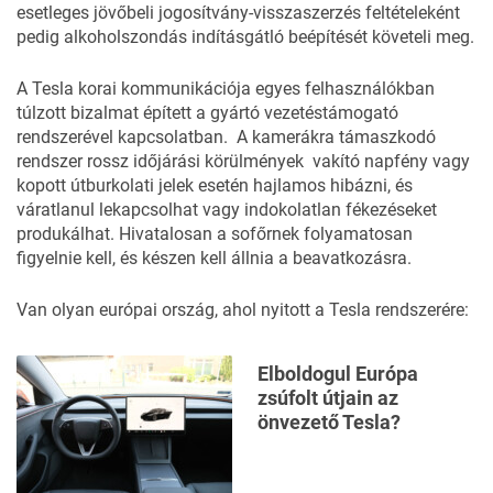
esetleges jövőbeli jogosítvány-visszaszerzés feltételeként
pedig alkoholszondás indításgátló beépítését követeli meg.
A Tesla korai kommunikációja egyes felhasználókban
túlzott bizalmat épített a gyártó vezetéstámogató
rendszerével kapcsolatban. A kamerákra támaszkodó
rendszer rossz időjárási körülmények vakító napfény vagy
kopott útburkolati jelek esetén hajlamos hibázni, és
váratlanul lekapcsolhat vagy indokolatlan fékezéseket
produkálhat. Hivatalosan a sofőrnek folyamatosan
figyelnie kell, és készen kell állnia a beavatkozásra.
Van olyan európai ország, ahol nyitott a Tesla rendszerére:
Elboldogul Európa
zsúfolt útjain az
önvezető Tesla?