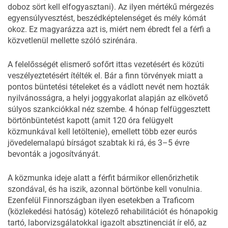
doboz sört kell elfogyasztani). Az ilyen mértékű mérgezés
egyensúlyvesztést, beszédképtelenséget és mély kómát
okoz. Ez magyarázza azt is, miért nem ébredt fel a férfi a
közvetlenül mellette szóló szirénára.
A felelősségét elismerő sofőrt ittas vezetésért és közúti
veszélyeztetésért ítélték el. Bár a finn törvények miatt a
pontos büntetési tételeket és a vádlott nevét nem hozták
nyilvánosságra, a helyi joggyakorlat alapján az elkövető
súlyos szankciókkal néz szembe. 4 hónap felfüggesztett
börtönbüntetést kapott (amit 120 óra felügyelt
közmunkával kell letöltenie), emellett több ezer eurós
jövedelemalapú bírságot szabtak ki rá, és 3–5 évre
bevonták a jogosítványát.
A közmunka ideje alatt a férfit bármikor ellenőrizhetik
szondával, és ha iszik, azonnal börtönbe kell vonulnia.
Ezenfelül Finnországban ilyen esetekben a Traficom
(közlekedési hatóság) kötelező rehabilitációt és hónapokig
tartó, laborvizsgálatokkal igazolt absztinenciát ír elő, az