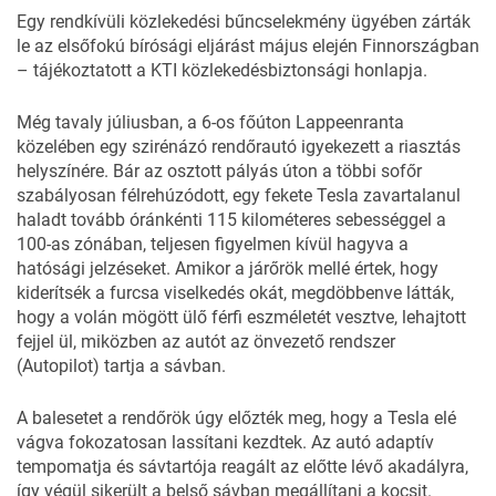
Egy rendkívüli közlekedési bűncselekmény ügyében zárták
le az elsőfokú bírósági eljárást május elején Finnországban
– tájékoztatott a
KTI közlekedésbiztonsági honlapja
.
Még tavaly júliusban, a 6-os főúton Lappeenranta
közelében egy szirénázó rendőrautó igyekezett a riasztás
helyszínére. Bár az osztott pályás úton a többi sofőr
szabályosan félrehúzódott, egy fekete
Tesla
zavartalanul
haladt tovább óránkénti 115 kilométeres sebességgel a
100-as zónában, teljesen figyelmen kívül hagyva a
hatósági jelzéseket. Amikor a járőrök mellé értek, hogy
kiderítsék a furcsa viselkedés okát, megdöbbenve látták,
hogy a volán mögött ülő férfi eszméletét vesztve, lehajtott
fejjel ül, miközben az autót az önvezető rendszer
(Autopilot) tartja a sávban.
A balesetet a rendőrök úgy előzték meg, hogy a Tesla elé
vágva fokozatosan lassítani kezdtek. Az autó adaptív
tempomatja és sávtartója reagált az előtte lévő akadályra,
így végül sikerült a belső sávban megállítani a kocsit.