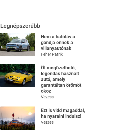
Legnépszerűbb
Nem a hatótáv a
gondja ennek a
villanyautónak
Fehér Patrik
Öt megfizethető,
legendás használt
autó, amely
garantáltan örömöt
okoz
Vezess
Ezt is vidd magaddal,
ha nyaralni indulsz!
Vezess