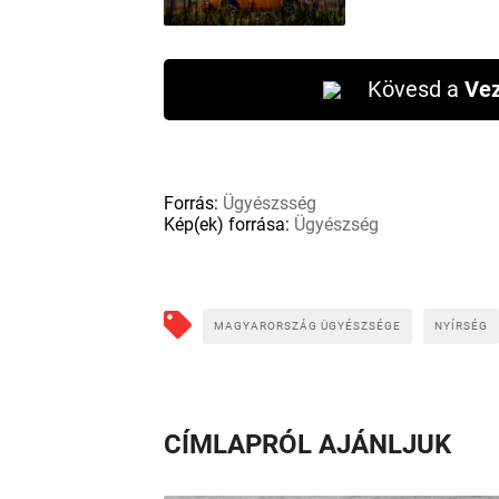
Kövesd a
Vez
Forrás:
Ügyészsség
Kép(ek) forrása:
Ügyészség
MAGYARORSZÁG ÜGYÉSZSÉGE
NYÍRSÉG
CÍMLAPRÓL AJÁNLJUK