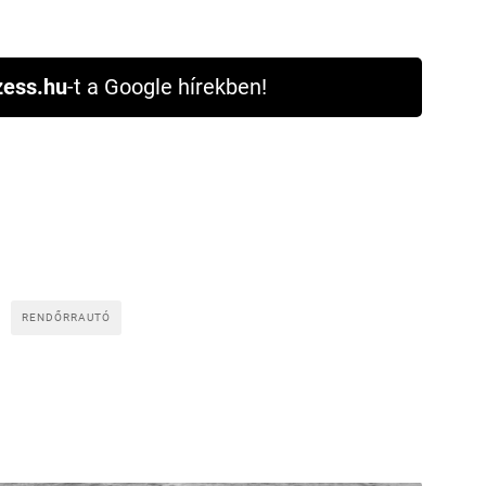
ess.hu
-t a Google hírekben!
RENDŐRRAUTÓ