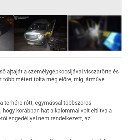
5
FOTÓ
lső ajtaját a személygépkocsijával visszatörte és
t több métert tolta még előre, míg járműve
l a terhére rótt, egymással többszörös
hogy korábban hat alkalommal volt eltiltva a
tői engedéllyel nem rendelkezett, az