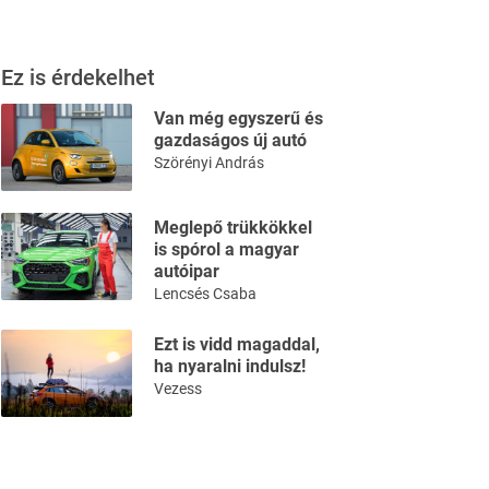
Ez is érdekelhet
Van még egyszerű és
gazdaságos új autó
Szörényi András
Meglepő trükkökkel
is spórol a magyar
autóipar
Lencsés Csaba
Ezt is vidd magaddal,
ha nyaralni indulsz!
Vezess