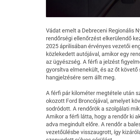
Vádat emelt a Debreceni Regionális N
rendőrségi ellenőrzést elkerülendő kezd
2025 áprilisában érvényes vezetői eng
közlekedett autójával, amikor egy rend
az
ügyészség
. A férfi a jelzést figyel
gyorsítva elmenekült, és az őt követő
hangjelzésére sem állt meg.
A férfi pár kilométer megtétele után s
okozott
Ford
Broncójával, amelyet köv
sodródott. A rendőrök a szolgálati mik
Amikor a férfi látta, hogy a rendőr ki a
adva megindult előre. A rendőr a bales
vezetőülésbe visszaugrott, így kizáró
szenvedett súlyos sérülést.