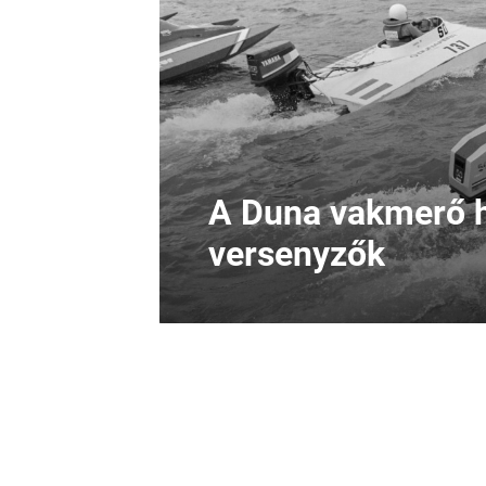
A Duna vakmerő h
versenyzők