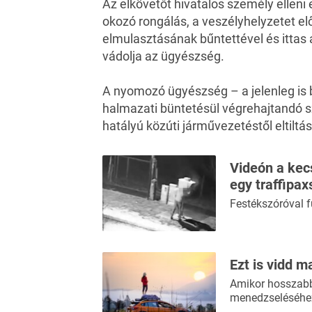
Az elkövetőt hivatalos személy elleni
okozó rongálás, a veszélyhelyzetet elő
elmulasztásának bűntettével és ittas
vádolja az ügyészség.
A nyomozó ügyészség – a jelenleg is b
halmazati büntetésül végrehajtandó 
hatályú közúti járművezetéstől eltiltás
Videón a kec
egy traffipax
Festékszóróval fú
Ezt is vidd m
Amikor hosszabb 
menedzseléséhez