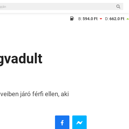
B:
594.0 Ft
D:
662.0 Ft
gvadult
ben járó férfi ellen, aki