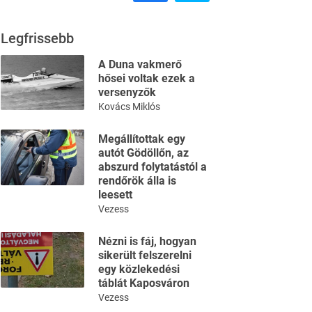
Legfrissebb
A Duna vakmerő
hősei voltak ezek a
versenyzők
Kovács Miklós
Megállítottak egy
autót Gödöllőn, az
abszurd folytatástól a
rendőrök álla is
leesett
Vezess
Nézni is fáj, hogyan
sikerült felszerelni
egy közlekedési
táblát Kaposváron
Vezess