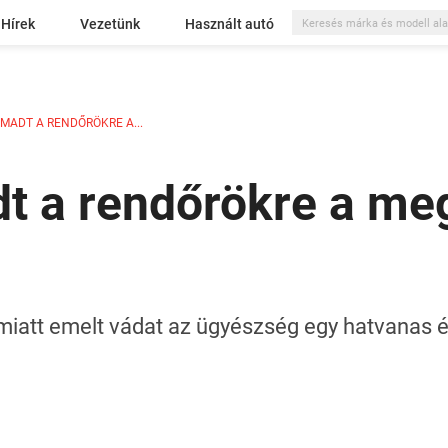
Hírek
Vezetünk
Használt autó
MADT A RENDŐRÖKRE A...
t a rendőrökre a me
att emelt vádat az ügyészség egy hatvanas évei