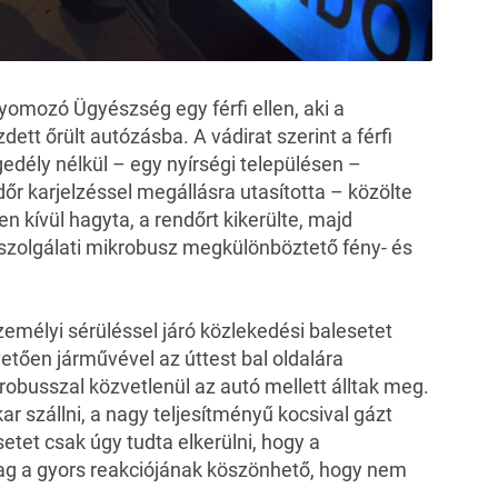
yomozó Ügyészség egy férfi ellen, aki a
ett őrült autózásba. A vádirat szerint a férfi
edély nélkül – egy nyírségi településen –
őr karjelzéssel megállásra utasította – közölte
men kívül hagyta, a rendőrt kikerülte, majd
 szolgálati mikrobusz megkülönböztető fény- és
zemélyi sérüléssel járó közlekedési balesetet
etően járművével az úttest bal oldalára
robusszal közvetlenül az autó mellett álltak meg.
kar szállni, a nagy teljesítményű kocsival gázt
etet csak úgy tudta elkerülni, hogy a
lag a gyors reakciójának köszönhető, hogy nem