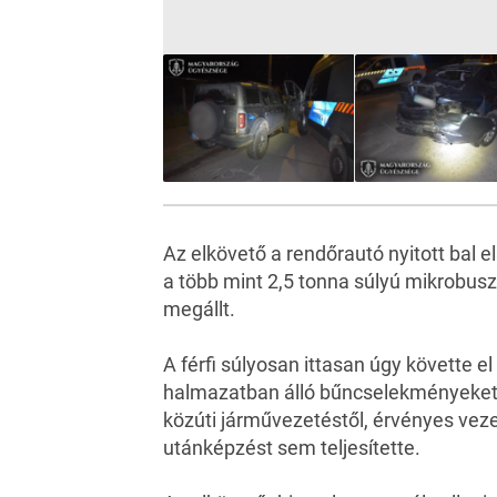
Az elkövető a rendőrautó nyitott bal e
a több mint 2,5 tonna súlyú mikrobusz
megállt.
A férfi súlyosan ittasan úgy követte e
halmazatban álló bűncselekményeket, 
közúti járművezetéstől, érvényes veze
utánképzést sem teljesítette.