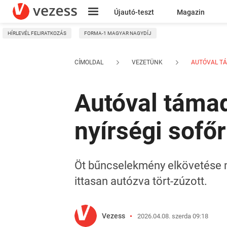
Újautó-teszt
Magazin
HÍRLEVÉL FELIRATKOZÁS
FORMA-1 MAGYAR NAGYDÍJ
Kresz
CÍMOLDAL
VEZETÜNK
AUTÓVAL TÁ
Autóval támad
nyírségi sofőr
Öt bűncselekmény elkövetése mi
ittasan autózva tört-zúzott.
Vezess
2026.04.08. szerda 09:18