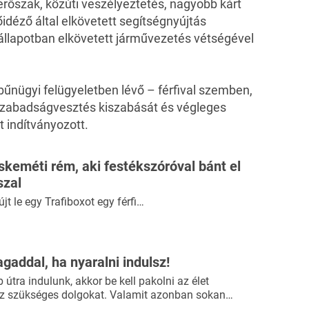
 erőszak, közúti veszélyeztetés, nagyobb kárt
idéző által elkövetett segítségnyújtás
 állapotban elkövetett járművezetés vétségével
űnügyi felügyeletben lévő – férfival szemben,
szabadságvesztés kiszabását és végleges
t indítványozott.
skeméti rém, aki festékszóróval bánt el
szal
jt le egy Trafiboxot egy férfi…
agaddal, ha nyaralni indulsz!
útra indulunk, akkor be kell pakolni az élet
 szükséges dolgokat. Valamit azonban sokan…