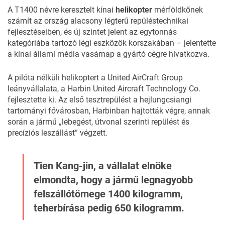
A T1400 névre keresztelt kínai
helikopter
mérföldkőnek
számít az ország alacsony légterű repüléstechnikai
fejlesztéseiben, és új szintet jelent az egytonnás
kategóriába tartozó légi eszközök korszakában – jelentette
a kínai állami média vasárnap a gyártó cégre hivatkozva.
A pilóta nélküli helikoptert a United AirCraft Group
leányvállalata, a Harbin United Aircraft Technology Co.
fejlesztette ki. Az első tesztrepülést a hejlungcsiangi
tartományi fővárosban, Harbinban hajtották végre, annak
során a jármű „lebegést, útvonal szerinti repülést és
precíziós leszállást” végzett.
Tien Kang-jin, a vállalat elnöke
elmondta, hogy a jármű legnagyobb
felszállótömege 1400 kilogramm,
teherbírása pedig 650 kilogramm.