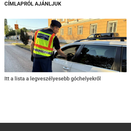
CÍMLAPRÓL AJÁNLJUK
Itt a lista a legveszélyesebb góchelyekről