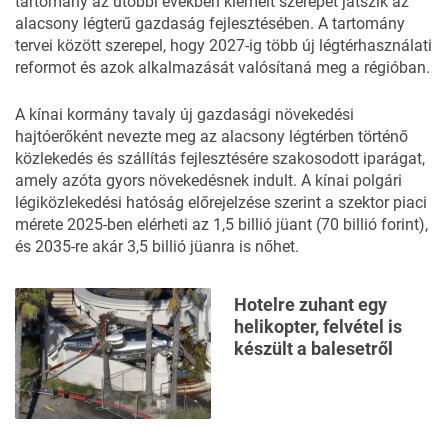
tartomány az utóbbi években kiemelt szerepet játszik az
alacsony légterű gazdaság fejlesztésében. A tartomány
tervei között szerepel, hogy 2027-ig több új légtérhasználati
reformot és azok alkalmazását valósítaná meg a régióban.
A kínai kormány tavaly új gazdasági növekedési
hajtóerőként nevezte meg az alacsony légtérben történő
közlekedés és szállítás fejlesztésére szakosodott iparágat,
amely azóta gyors növekedésnek indult. A kínai polgári
légiközlekedési hatóság előrejelzése szerint a szektor piaci
mérete 2025-ben elérheti az 1,5 billió jüant (70 billió forint),
és 2035-re akár 3,5 billió jüanra is nőhet.
Hotelre zuhant egy
helikopter, felvétel is
készült a balesetről