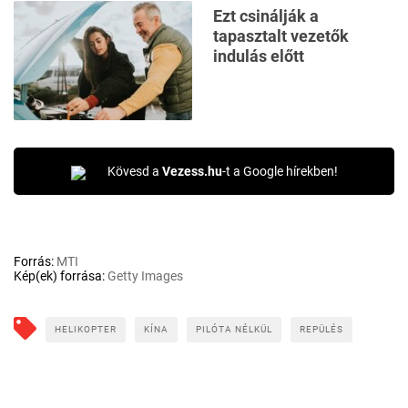
Ezt csinálják a
tapasztalt vezetők
indulás előtt
Kövesd a
Vezess.hu
-t a Google hírekben!
Forrás:
MTI
Kép(ek) forrása:
Getty Images
HELIKOPTER
KÍNA
PILÓTA NÉLKÜL
REPÜLÉS