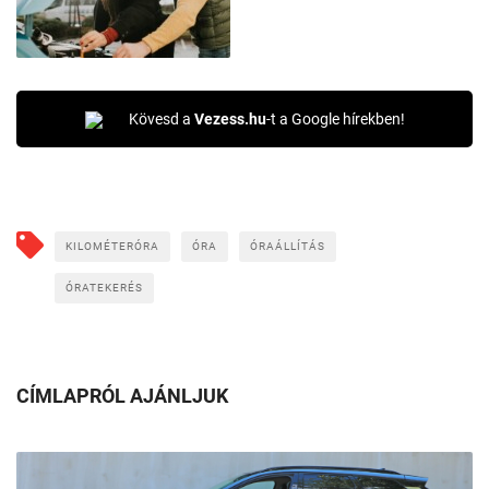
Kövesd a
Vezess.hu
-t a Google hírekben!
KILOMÉTERÓRA
ÓRA
ÓRAÁLLÍTÁS
ÓRATEKERÉS
CÍMLAPRÓL AJÁNLJUK