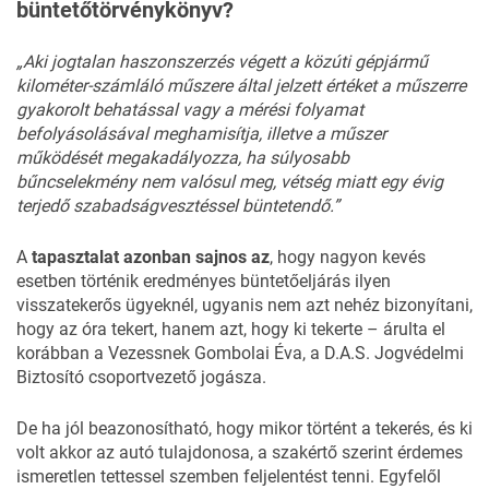
büntetőtörvénykönyv?
„Aki jogtalan haszonszerzés végett a közúti gépjármű
kilométer-számláló műszere által jelzett értéket a műszerre
gyakorolt behatással vagy a mérési folyamat
befolyásolásával meghamisítja, illetve a műszer
működését megakadályozza, ha súlyosabb
bűncselekmény nem valósul meg, vétség miatt egy évig
terjedő szabadságvesztéssel büntetendő.”
A
tapasztalat azonban sajnos az
, hogy nagyon kevés
esetben történik eredményes büntetőeljárás ilyen
visszatekerős ügyeknél, ugyanis nem azt nehéz bizonyítani,
hogy az óra tekert, hanem azt, hogy ki tekerte – árulta el
korábban a Vezessnek Gombolai Éva, a D.A.S. Jogvédelmi
Biztosító csoportvezető jogásza.
De ha jól beazonosítható, hogy mikor történt a tekerés, és ki
volt akkor az autó tulajdonosa, a szakértő szerint érdemes
ismeretlen tettessel szemben feljelentést tenni. Egyfelől