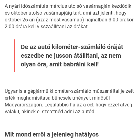
A nyári időszámítás március utolsó vasárnapján kezdődik
és október utolsó vasárnapjáig tart, ami azt jelenti, hogy
október 26-án (azaz most vasárnap) hajnalban 3:00 órakor
2:00 órára kell visszaállítani az órákat.
De az autó kilométer-számláló óráját
eszedbe ne jusson átállítani, az nem
olyan óra, amit babrálni kell!
Ugyanis a gépjármű kilométer-számláló műszer által jelzett
érték meghamisítása bűncselekmények minősül
Magyarországon. Legalábbis ha az a cél, hogy ezzel átverj
valakit, akinek el szeretnéd adni az autód.
Mit mond erről a jelenleg hatályos