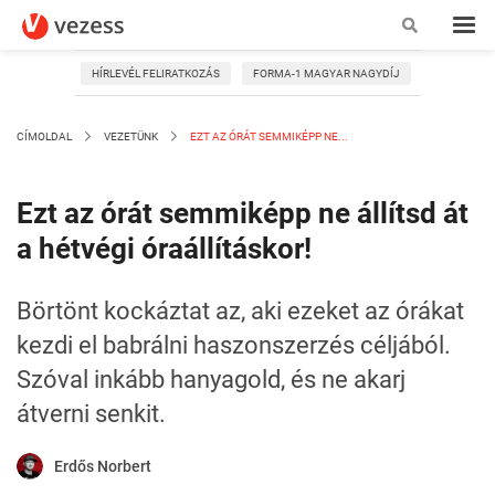
HÍRLEVÉL FELIRATKOZÁS
FORMA-1 MAGYAR NAGYDÍJ
CÍMOLDAL
VEZETÜNK
EZT AZ ÓRÁT SEMMIKÉPP NE...
Ezt az órát semmiképp ne állítsd át
a hétvégi óraállításkor!
Börtönt kockáztat az, aki ezeket az órákat
kezdi el babrálni haszonszerzés céljából.
Szóval inkább hanyagold, és ne akarj
átverni senkit.
Erdős Norbert