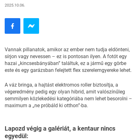
2025.10.06.
Vannak pillanatok, amikor az ember nem tudja eldönteni,
sírjon vagy nevessen – ez is pontosan ilyen. A fotót egy
hazai „
kincsesbányában
” találtuk, ez a jármű egy görbe
este és egy garázsban felejtett flex szerelemgyereke lehet.
A váz bringa, a hajtást elektromos roller biztosítja, a
végeredmény pedig egy olyan hibrid, amit valószínűleg
semmilyen közlekedési kategóriába nem lehet besorolni –
maximum a „ne próbáld ki otthon”-ba.
Lapozd végig a galériát, a kentaur nincs
egyedül: