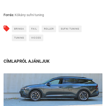
Forrás:
Kókány sufni tuning
BRINGA
FAIL
ROLLER
SUFNI TUNING
TUNING
VICCES
CÍMLAPRÓL AJÁNLJUK