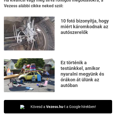
Ha kíváncsi vagy még sírva röhögős megoldásokra, a
Vezess alábbi cikke
neked szól:
10 fotó bizonyítja, hogy
miért káromkodnak az
autószerelők
Ez történik a
testünkkel, amikor
nyaralni megyünk és
órákon át ülünk az
autóban
Kövesd a
Vezess.hu
-t a Google hírekben!