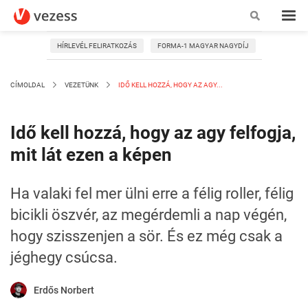
HÍRLEVÉL FELIRATKOZÁS
FORMA-1 MAGYAR NAGYDÍJ
CÍMOLDAL
VEZETÜNK
IDŐ KELL HOZZÁ, HOGY AZ AGY...
Idő kell hozzá, hogy az agy felfogja,
mit lát ezen a képen
Ha valaki fel mer ülni erre a félig roller, félig
bicikli öszvér, az megérdemli a nap végén,
hogy szisszenjen a sör. És ez még csak a
jéghegy csúcsa.
Erdős Norbert