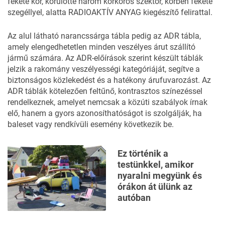
fekete kör, körülötte három körkörös szektor, körben fekete
szegéllyel, alatta RADIOAKTÍV ANYAG kiegészítő felirattal.
Az alul látható narancssárga tábla pedig az
ADR tábla
,
amely elengedhetetlen minden veszélyes árut szállító
jármű számára. Az ADR-előírások szerint készült táblák
jelzik a rakomány veszélyességi kategóriáját, segítve a
biztonságos közlekedést és a hatékony árufuvarozást. Az
ADR táblák kötelezően feltűnő, kontrasztos színezéssel
rendelkeznek, amelyet nemcsak a közúti szabályok írnak
elő, hanem a gyors azonosíthatóságot is szolgálják, ha
baleset vagy rendkívüli esemény következik be.
Ez történik a
testünkkel, amikor
nyaralni megyünk és
órákon át ülünk az
autóban