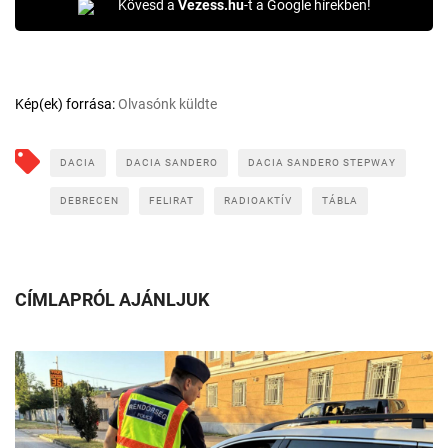
Kövesd a
Vezess.hu
-t a Google hírekben!
Kép(ek) forrása:
Olvasónk küldte
DACIA
DACIA SANDERO
DACIA SANDERO STEPWAY
DEBRECEN
FELIRAT
RADIOAKTÍV
TÁBLA
CÍMLAPRÓL AJÁNLJUK