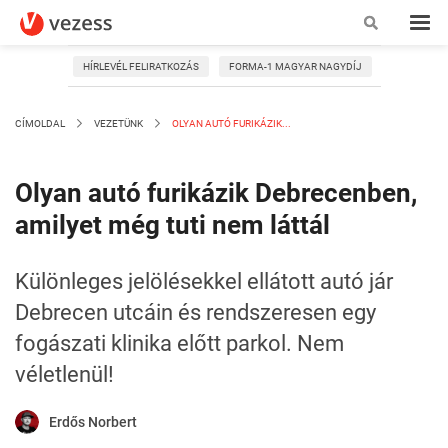
HÍRLEVÉL FELIRATKOZÁS
FORMA-1 MAGYAR NAGYDÍJ
CÍMOLDAL
VEZETÜNK
OLYAN AUTÓ FURIKÁZIK...
Olyan autó furikázik Debrecenben,
amilyet még tuti nem láttál
Különleges jelölésekkel ellátott autó jár
Debrecen utcáin és rendszeresen egy
fogászati klinika előtt parkol. Nem
véletlenül!
Erdős Norbert