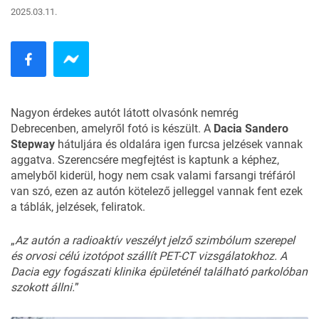
2025.03.11.
Nagyon érdekes autót látott olvasónk nemrég
Debrecenben, amelyről fotó is készült. A
Dacia Sandero
Stepway
hátuljára és oldalára igen furcsa jelzések vannak
aggatva. Szerencsére megfejtést is kaptunk a képhez,
amelyből kiderül, hogy nem csak valami farsangi tréfáról
van szó, ezen az autón kötelező jelleggel vannak fent ezek
a táblák, jelzések, feliratok.
„
Az autón a radioaktív veszélyt jelző szimbólum szerepel
és orvosi célú izotópot szállít PET-CT vizsgálatokhoz. A
Dacia egy fogászati klinika épületénél található parkolóban
szokott állni.
”