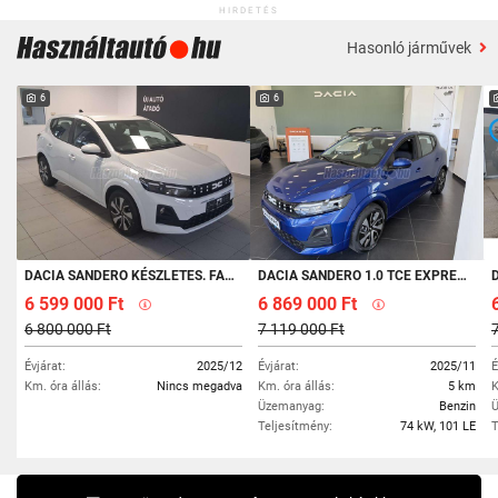
HIRDETÉS
Hasonló járművek
6
6
DACIA SANDERO KÉSZLETES. FACELIFTES!!!
DACIA SANDERO 1.0 TCE EXPRESSION
DA
6 599 000 Ft
6 869 000 Ft
6 800 000 Ft
7 119 000 Ft
Évjárat:
2025/12
Évjárat:
2025/11
É
Km. óra állás:
Nincs megadva
Km. óra állás:
5 km
K
Üzemanyag:
Benzin
Ü
Teljesítmény:
74 kW, 101 LE
T