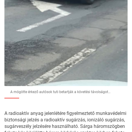
A mögötte érkező autósok tuti betartják a követési távolságot…
A radioaktív anyag jelenlétére figyelmeztető munkavédelmi
biztonsági jelzés a radioaktív sugárzás, ionizáló sugárzás,
sugárveszély jelzésére használható. Sárga háromszögben