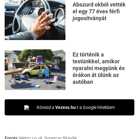
Abszurd okból vették
el egy 77 éves férfi
jogosítványát
Ez történik a
testünkkel, amikor
nyaralni megyünk és
órákon át ülünk az
autóban
Kövesd a
Vezess.hu
-t a Google hírekben!
Forrás:
Metro.co.uk, Supercar Blondie