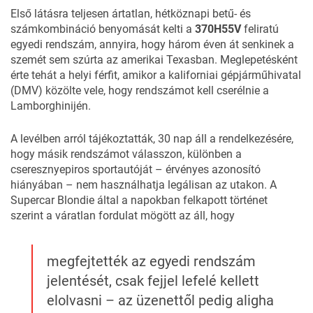
Első látásra teljesen ártatlan, hétköznapi betű- és
számkombináció benyomását kelti a
370H55V
feliratú
egyedi rendszám, annyira, hogy három éven át senkinek a
szemét sem szúrta az amerikai Texasban. Meglepetésként
érte tehát a helyi férfit, amikor a kaliforniai gépjárműhivatal
(
DMV
) közölte vele, hogy rendszámot kell cserélnie a
Lamborghinijén.
A levélben arról tájékoztatták, 30 nap áll a rendelkezésére,
hogy másik rendszámot válasszon, különben a
cseresznyepiros sportautóját – érvényes azonosító
hiányában – nem használhatja legálisan az utakon. A
Supercar Blondie
által a napokban felkapott történet
szerint a váratlan fordulat mögött az áll, hogy
megfejtették az egyedi rendszám
jelentését, csak fejjel lefelé kellett
elolvasni – az üzenettől pedig aligha