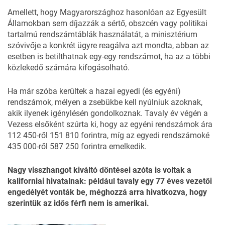
Amellett, hogy Magyarországhoz hasonlóan az Egyesült
Államokban sem díjazzák
a sértő, obszcén vagy politikai
tartalmú rendszámtáblák
használatát, a minisztérium
szóvivője a konkrét ügyre reagálva azt mondta, abban az
esetben is betilthatnak egy-egy rendszámot, ha az a többi
közlekedő számára kifogásolható.
Ha már szóba kerültek a hazai egyedi (és egyéni)
rendszámok,
mélyen a zsebükbe kell nyúlniuk
azoknak,
akik ilyenek igénylésén gondolkoznak. Tavaly év végén a
Vezess elsőként szúrta ki, hogy az egyéni rendszámok ára
112 450-ről 151 810 forintra, míg az egyedi rendszámoké
435 000-ről 587 250 forintra emelkedik.
Nagy visszhangot kiváltó döntései
azóta is voltak a
kaliforniai hivatalnak: például tavaly egy 77 éves vezetői
engedélyét vonták be, méghozzá arra hivatkozva, hogy
szerintük az idős férfi nem is amerikai.