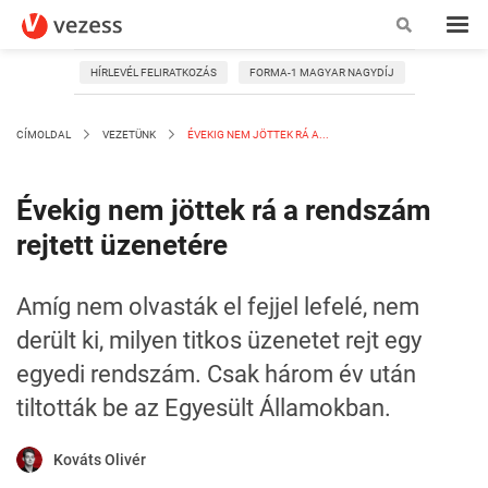
HÍRLEVÉL FELIRATKOZÁS
FORMA-1 MAGYAR NAGYDÍJ
CÍMOLDAL
VEZETÜNK
ÉVEKIG NEM JÖTTEK RÁ A...
Évekig nem jöttek rá a rendszám
rejtett üzenetére
Amíg nem olvasták el fejjel lefelé, nem
derült ki, milyen titkos üzenetet rejt egy
egyedi rendszám. Csak három év után
tiltották be az Egyesült Államokban.
Kováts Olivér