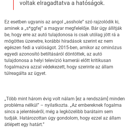
voltak elragadtatva a hatóságok.
Ez esetben ugyanis az angol „asshole” szó rajzolódik ki,
aminek a „s*ggfej” a magyar megfelelője. Bár úgy állítják
be, hogy erre az autó tulajdonosa is csak utólag jött rá a
mögöttes üzenetre,
korábbi híradások
szerint ez nem
egészen fedi a valóságot. 2015-ben, amikor az ominózus
egyedi azonosító betiltásáról döntöttek, az autó
tulajdonosa a helyi televízió kamerái előtt kritikusan
fogalmazva azzal védekezett, hogy szerinte az állam
túlreagálta az ügyet.
„Több mint három évig volt nálam [ez a rendszám] minden
probléma nélkül” – nyilatkozta. „Az embereknek fogalma
sincs a jelentéséről, még a legközelibb barátaim sem
tudják. Határozottan úgy gondolom, hogy ezzel az állam
átlépett egy határt.”