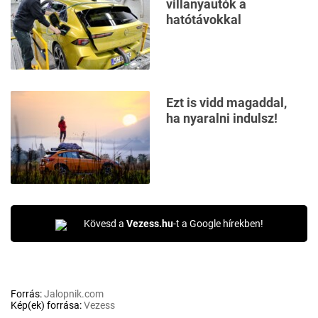
villanyautók a
hatótávokkal
Ezt is vidd magaddal,
ha nyaralni indulsz!
Kövesd a
Vezess.hu
-t a Google hírekben!
Forrás:
Jalopnik.com
Kép(ek) forrása:
Vezess