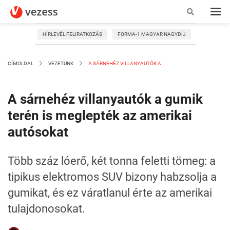
HÍRLEVÉL FELIRATKOZÁS
FORMA-1 MAGYAR NAGYDÍJ
CÍMOLDAL
VEZETÜNK
A SÁRNEHÉZ VILLANYAUTÓK A...
A sárnehéz villanyautók a gumik
terén is meglepték az amerikai
autósokat
Több száz lóerő, két tonna feletti tömeg: a
tipikus elektromos SUV bizony habzsolja a
gumikat, és ez váratlanul érte az amerikai
tulajdonosokat.