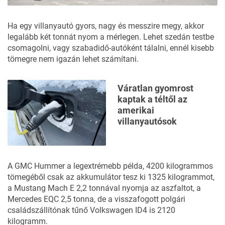
Ha egy villanyautó gyors, nagy és messzire megy, akkor
legalább két tonnát nyom a mérlegen. Lehet szedán testbe
csomagolni, vagy szabadidő-autóként tálalni, ennél kisebb
tömegre nem igazán lehet számítani.
Váratlan gyomrost
kaptak a téltől az
amerikai
villanyautósok
A GMC Hummer a legextrémebb példa, 4200 kilogrammos
tömegéből csak az akkumulátor tesz ki 1325 kilogrammot,
a Mustang Mach E 2,2 tonnával nyomja az aszfaltot, a
Mercedes EQC 2,5 tonna, de a visszafogott polgári
családszállítónak tűnő Volkswagen ID4 is 2120
kilogramm.