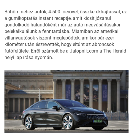
Böhöm nehéz autók, 4-500 lóerővel, összkerékhajtással, ez
a gumikoptatás instant receptje, amit kicsit józanul
gondolkodó halandóként már az autó megvásárlásakor
belekalkulálunk a fenntartásba. Miamiban az amerikai
villanyautósok viszont meglepődtek, amikor pár ezer
kilométer után észrevették, hogy eltűnt az abroncsok
futófelülete. Erről számolt be a Jalopnik.com a The Herald
helyi lap írása nyomán.