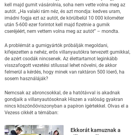
kell majd gumit vásárolnia, soha nem vette volna meg az
autót. „Ha valaki rám néz, és azt mondja: kedves uram,
imádni fogja ezt az autót, de körülbelül 10 000 kilométer
után 5-600 ezer forintot kell majd fizetnie a gumik
cseréjéért, nem vettem volna meg az autót” – mondta.
A problémát a gumigyártók próbálják megoldani,
kifejezetten a nehéz, erős villanyautókra tervezett gumikkal,
de azért csodák nincsenek. Az élettartamot leginkább
visszafogott vezetési stílussal lehet növelni, de akkor
felmerül a kérdés, hogy minek van raktáron 500 lóerő, ha
sosem használáják?
Nemcsak az abroncsokkal, de a hatótávval is akadnak
gondjaik a villanyautósoknak Hiszen a valóság gyakran
nincs köszönőöviszonyban a papíron ígértekkel. Olvas el a
Vezess cikkét a témában:
Ekkorát kamuznak a