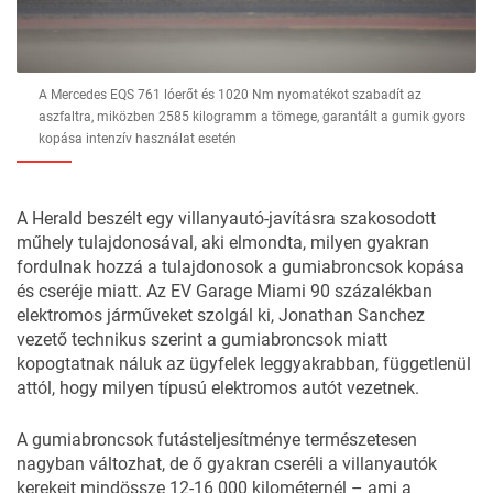
A Mercedes EQS 761 lóerőt és 1020 Nm nyomatékot szabadít az
aszfaltra, miközben 2585 kilogramm a tömege, garantált a gumik gyors
kopása intenzív használat esetén
A Herald beszélt egy villanyautó-javításra szakosodott
műhely tulajdonosával, aki elmondta, milyen gyakran
fordulnak hozzá a tulajdonosok a gumiabroncsok kopása
és cseréje miatt. Az EV Garage Miami 90 százalékban
elektromos járműveket szolgál ki, Jonathan Sanchez
vezető technikus szerint a gumiabroncsok miatt
kopogtatnak náluk az ügyfelek leggyakrabban, függetlenül
attól, hogy milyen típusú elektromos autót vezetnek.
A gumiabroncsok futásteljesítménye természetesen
nagyban változhat, de ő gyakran cseréli a villanyautók
kerekeit mindössze 12-16 000 kilométernél – ami a