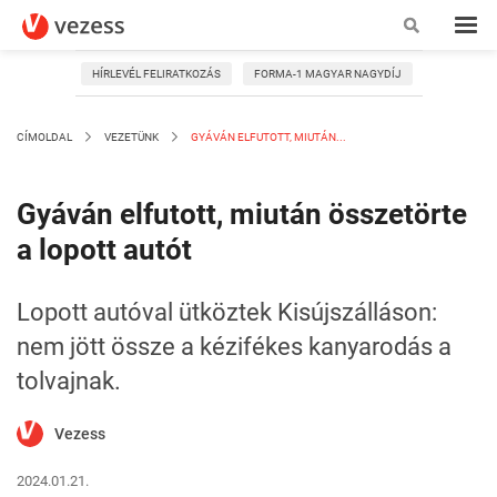
HÍRLEVÉL FELIRATKOZÁS
FORMA-1 MAGYAR NAGYDÍJ
CÍMOLDAL
VEZETÜNK
GYÁVÁN ELFUTOTT, MIUTÁN...
Gyáván elfutott, miután összetörte
a lopott autót
Lopott autóval ütköztek Kisújszálláson:
nem jött össze a kézifékes kanyarodás a
tolvajnak.
Vezess
2024.01.21.