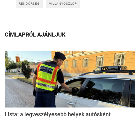
RENDŐRSÉG
VILLANYOSZLOP
CÍMLAPRÓL AJÁNLJUK
Lista: a legveszélyesebb helyek autósként