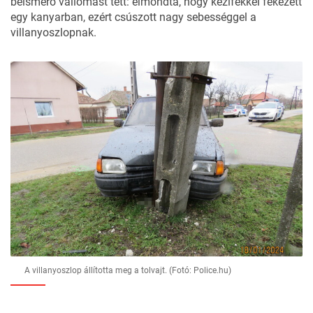
beismerő vallomást tett: elmondta, hogy kézifékkel fékezett
egy kanyarban, ezért csúszott nagy sebességgel a
villanyoszlopnak.
A villanyoszlop állította meg a tolvajt. (Fotó: Police.hu)