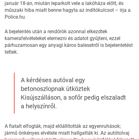
január 18-án, miután leparkolt vele a lakóháza előtt, és
műszaki hiba miatt benne hagyta az indítókulcsot – írja a
Police.hu
.
A bejelentés után a rendőrök azonnal elkezdtek
kamerafelvételeket elemezni és adatot gyűjteni, ezzel
párhuzamosan egy anyagi káros balesetről is bejelentetést
tettek.
A kérdéses autóval egy
betonoszlopnak ütköztek
Kisújszálláson, a sofőr pedig elszaladt
a helyszínről.
A fiatalt elfogták, majd előállították az egyenruhások;
jármű önkényes elvétele miatt hallgatták ki. Az autótolvaj