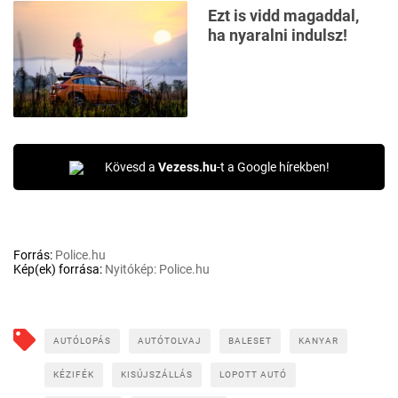
Ezt is vidd magaddal,
ha nyaralni indulsz!
Kövesd a
Vezess.hu
-t a Google hírekben!
Forrás:
Police.hu
Kép(ek) forrása:
Nyitókép: Police.hu
AUTÓLOPÁS
AUTÓTOLVAJ
BALESET
KANYAR
KÉZIFÉK
KISÚJSZÁLLÁS
LOPOTT AUTÓ