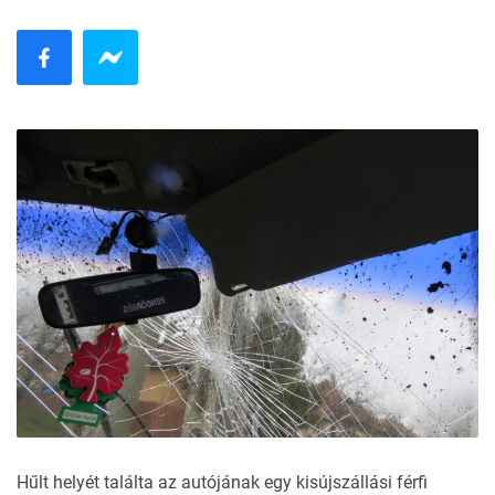
Hűlt helyét találta az autójának egy kisújszállási férfi