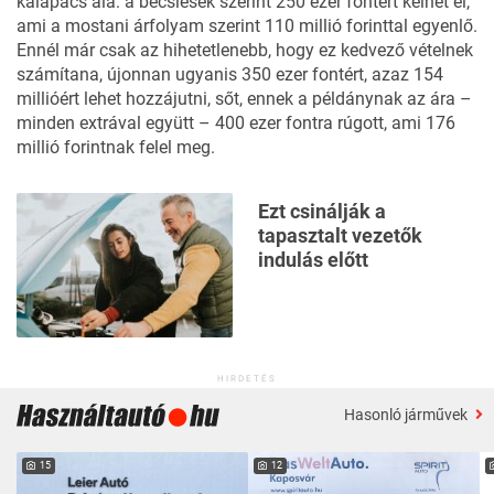
kalapács alá: a becslések szerint 250 ezer fontért kelhet el,
ami a mostani árfolyam szerint 110 millió forinttal egyenlő.
Ennél már csak az hihetetlenebb, hogy ez kedvező vételnek
számítana, újonnan ugyanis 350 ezer fontért, azaz 154
millióért lehet hozzájutni, sőt, ennek a példánynak az ára –
minden extrával együtt – 400 ezer fontra rúgott, ami 176
millió forintnak felel meg.
Ezt csinálják a
tapasztalt vezetők
indulás előtt
HIRDETÉS
Hasonló járművek
15
12