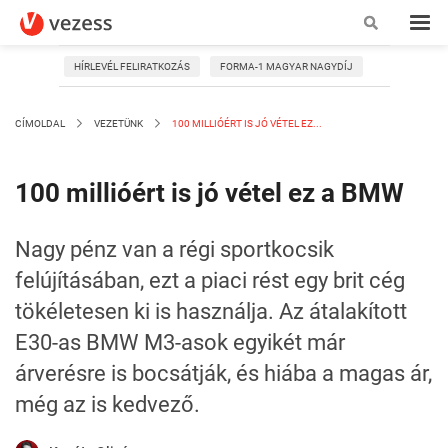
HÍRLEVÉL FELIRATKOZÁS
FORMA-1 MAGYAR NAGYDÍJ
CÍMOLDAL
VEZETÜNK
100 MILLIÓÉRT IS JÓ VÉTEL EZ...
100 millióért is jó vétel ez a BMW
Nagy pénz van a régi sportkocsik
felújításában, ezt a piaci rést egy brit cég
tökéletesen ki is használja. Az átalakított
E30-as BMW M3-asok egyikét már
árverésre is bocsátják, és hiába a magas ár,
még az is kedvező.