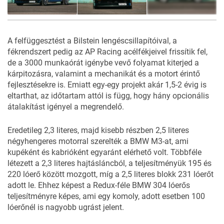
8
FOTÓ
A felfüggesztést a Bilstein lengéscsillapítóival, a
fékrendszert pedig az AP Racing acélfékjeivel frissítik fel,
de a 3000 munkaórát igénybe vevő folyamat kiterjed a
kárpitozásra, valamint a mechanikát és a motort érintő
fejlesztésekre is. Emiatt egy-egy projekt akár 1,5-2 évig is
eltarthat, az időtartam attól is függ, hogy hány opcionális
átalakítást igényel a megrendelő.
Eredetileg 2,3 literes, majd kisebb részben 2,5 literes
négyhengeres motorral szerelték a BMW M3-at, ami
kupéként és kabrióként egyaránt elérhető volt. Többféle
létezett a 2,3 literes hajtásláncból, a teljesítményük 195 és
220 lóerő között mozgott, míg a 2,5 literes blokk 231 lóerőt
adott le. Ehhez képest a Redux-féle BMW 304 lóerős
teljesítményre képes, ami egy komoly, adott esetben 100
lóerőnél is nagyobb ugrást jelent.