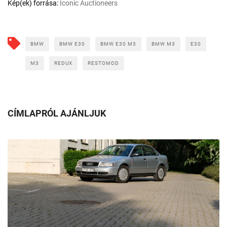
Kép(ek) forrása:
Iconic Auctioneers
BMW
BMW E30
BMW E30 M3
BMW M3
E30
M3
REDUX
RESTOMOD
CÍMLAPRÓL AJÁNLJUK