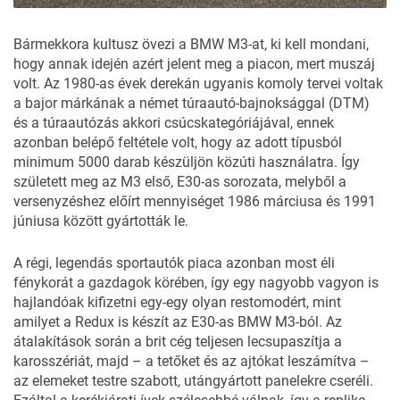
Bármekkora kultusz övezi a BMW M3-at, ki kell mondani,
hogy annak idején azért jelent meg a piacon, mert muszáj
volt. Az 1980-as évek derekán ugyanis komoly tervei voltak
a bajor márkának a német túraautó-bajnoksággal (DTM)
és a túraautózás akkori csúcskategóriájával, ennek
azonban belépő feltétele volt, hogy az adott típusból
minimum 5000 darab készüljön közúti használatra. Így
született meg az M3 első, E30-as sorozata, melyből a
versenyzéshez előírt mennyiséget 1986 márciusa és 1991
júniusa között gyártották le.
A régi, legendás sportautók piaca azonban most éli
fénykorát a gazdagok körében, így egy nagyobb vagyon is
hajlandóak kifizetni egy-egy olyan restomodért, mint
amilyet a Redux is készít az E30-as BMW M3-ból. Az
átalakítások során a brit cég teljesen lecsupaszítja a
karosszériát, majd – a tetőket és az ajtókat leszámítva –
az elemeket testre szabott, utángyártott panelekre cseréli.