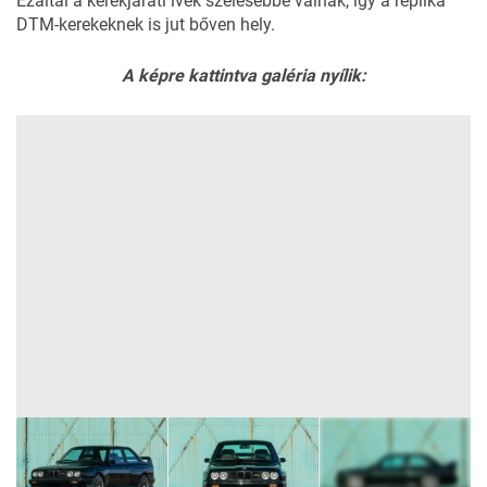
Ezáltal a kerékjárati ívek szélesebbé válnak, így a replika
DTM-kerekeknek is jut bőven hely.
A képre kattintva galéria nyílik: