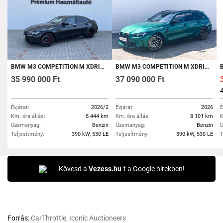
BMW M3 COMPETITION M XDRIVE (AUTOMATA) ÁFÁS - GARANCIÁLIS - BMW GYŐR
BMW M3 COMPETITION M XDRIVE (AUTOMATA) TOURING/ULTIMATE/ÁFÁ-S!
B
35 990 000 Ft
37 090 000 Ft
Évjárat:
2026/2
Évjárat:
2026
É
Km. óra állás:
5 444 km
Km. óra állás:
8 101 km
K
Üzemanyag:
Benzin
Üzemanyag:
Benzin
Ü
Teljesítmény:
390 kW, 530 LE
Teljesítmény:
390 kW, 530 LE
T
Kövesd a
Vezess.hu
-t a Google hírekben!
Forrás:
CarThrottle, Iconic Auctioneers