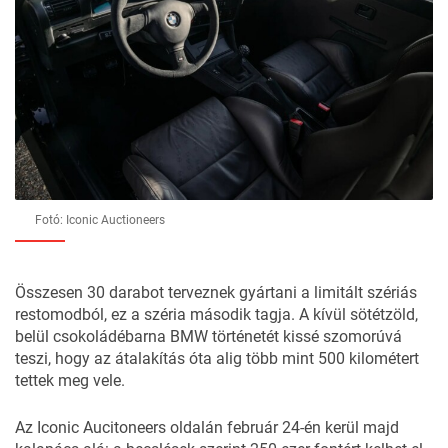
Fotó: Iconic Auctioneers
Összesen 30 darabot terveznek gyártani a limitált szériás
restomodból, ez a széria második tagja. A kívül sötétzöld,
belül csokoládébarna BMW történetét kissé szomorúvá
teszi, hogy az átalakítás óta alig több mint 500 kilométert
tettek meg vele.
Az Iconic Aucitoneers
oldalán
február 24-én kerül majd