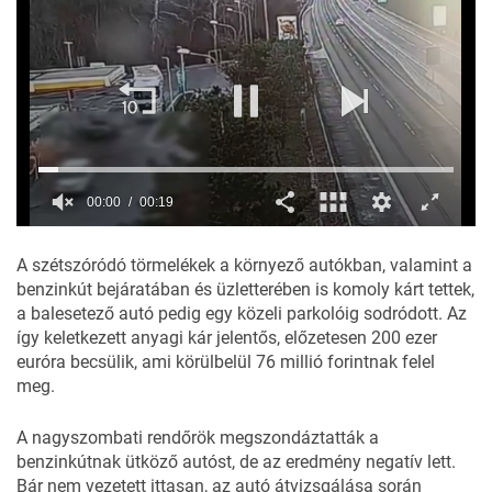
A szétszóródó törmelékek a környező autókban, valamint a
benzinkút bejáratában és üzletterében is komoly kárt tettek,
a balesetező autó pedig egy közeli parkolóig sodródott. Az
így keletkezett anyagi kár jelentős, előzetesen 200 ezer
euróra becsülik, ami körülbelül 76 millió forintnak felel
meg.
A nagyszombati rendőrök megszondáztatták a
benzinkútnak ütköző autóst, de az eredmény negatív lett.
Bár nem vezetett ittasan, az autó átvizsgálása során