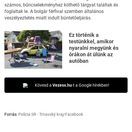
számos, bűncselekményhez köthető tárgyat találtak és
foglaltak le. A bolgár férfival szemben általános
veszélyeztetés miatt indult büntetőeljárás.
Ez történik a
testünkkel, amikor
nyaralni megyünk és
órákon át ülünk az
autóban
Kövesd a
Vezess.hu
-t a Google hírekben!
Forrás:
Polícia SR - Trnavský kraj/Facebook