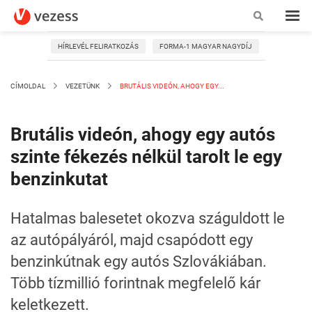
HÍRLEVÉL FELIRATKOZÁS
FORMA-1 MAGYAR NAGYDÍJ
CÍMOLDAL
VEZETÜNK
BRUTÁLIS VIDEÓN, AHOGY EGY...
Brutális videón, ahogy egy autós
szinte fékezés nélkül tarolt le egy
benzinkutat
Hatalmas balesetet okozva száguldott le
az autópályáról, majd csapódott egy
benzinkútnak egy autós Szlovákiában.
Több tízmillió forintnak megfelelő kár
keletkezett.