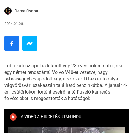
Deme Csaba
2024.01.06.
Több kútoszlopot is letarolt egy 28 éves bolgár sofőr, aki
egy német rendszámú Volvo V40-et vezetve, nagy
sebességgel csapódott egy, a szlovák D1-es autópálya
vágvörösvári szakaszán található benzinkútba. A január 4-
én, csütörtökön történt esetről a térfigyelő kamerás
felvételeket is
megosztották
a hatóságok:
A VIDEÓ A HIRDETÉS UTÁN INDUL