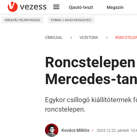
Újautó-teszt
Magazin
HÍRLEVÉL FELIRATKOZÁS
FORMA-1 MAGYAR NAGYDÍJ
Kresz
CÍMOLDAL
VEZETÜNK
RONCSTELEP
Roncstelepen 
Mercedes-ta
Egykor csillogó kiállítótermek f
roncstelepen.
Kovács Miklós
2023.12.22. péntek 10: