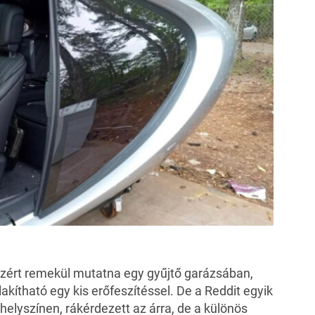
azért remekül mutatna egy gyűjtő garázsában,
lakítható egy kis erőfeszítéssel. De a Reddit egyik
a helyszínen, rákérdezett az árra, de a különös