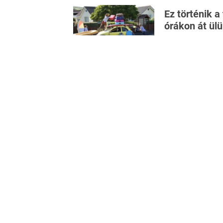
Ez történik a
órákon át ül
Ha az autó rutin
Kövesd a
Vez
Forrás:
Carscoops
Kép(ek) forrása:
Reddit / u/Alodarsc2
MBUX
MERCEDES
RONCSTELE
R