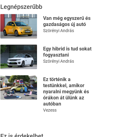
Legnépszerűbb
Van még egyszerű és
gazdaságos új autó
Szörényi András
Egy hibrid is tud sokat
fogyasztani
Szörényi András
Ez történik a
testünkkel, amikor
nyaralni megyünk és
órákon át ülünk az
autóban
Vezess
Ez is érdekelhet