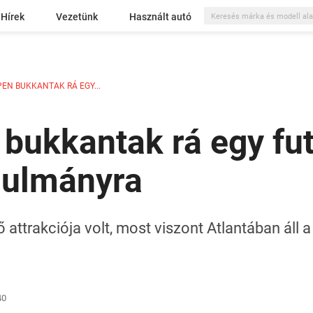
Hírek
Vezetünk
Használt autó
EN BUKKANTAK RÁ EGY...
bukkantak rá egy fut
nulmányra
ő attrakciója volt, most viszont Atlantában áll 
40