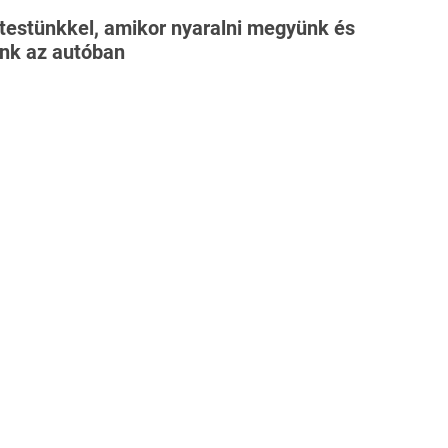
 testünkkel, amikor nyaralni megyünk és
ünk az autóban
szerű felkészítése már megy, mint a…
ess.hu
-t a Google hírekben!
ONCSTELEP