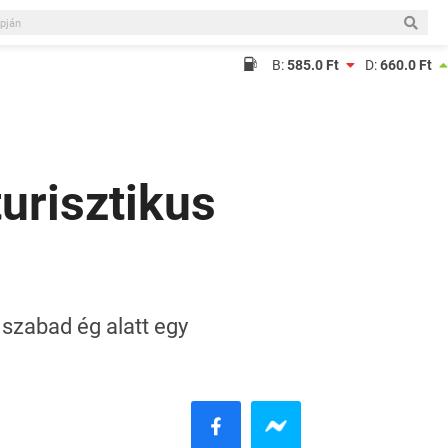
B:
585.0 Ft
D:
660.0 Ft
urisztikus
a szabad ég alatt egy