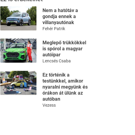
Nem a hatótáv a
gondja ennek a
villanyautónak
Fehér Patrik
Meglepő trükkökkel
is spórol a magyar
autóipar
Lencsés Csaba
Ez történik a
testünkkel, amikor
nyaralni megyünk és
órákon át ülünk az
autóban
Vezess