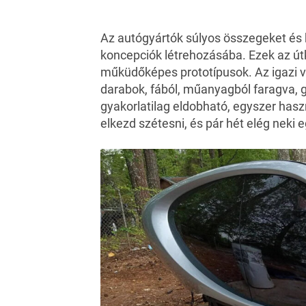
Az autógyártók súlyos összegeket és
koncepciók létrehozásába. Ezek az út
műküdőképes prototípusok. Az igazi va
darabok, fából, műanyagból faragva, g
gyakorlatilag eldobható, egyszer hasz
elkezd szétesni, és pár hét elég neki 