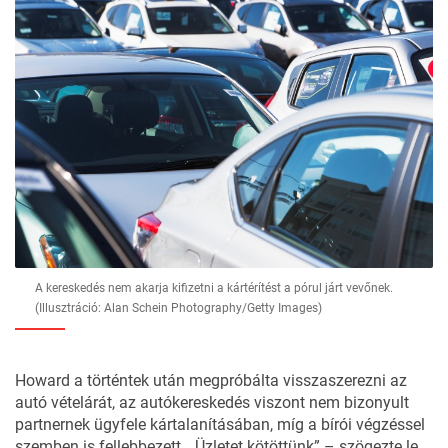
A kereskedés nem akarja kifizetni a kártérítést a pórul járt vevőnek.
(Illusztráció: Alan Schein Photography/Getty Images)
Howard a történtek után megpróbálta visszaszerezni az
autó vételárát, az autókereskedés viszont nem bizonyult
partnernek ügyfele kártalanításában, míg a bírói végzéssel
szemben is fellebbezett. „Üzletet kötöttünk” – szögezte le