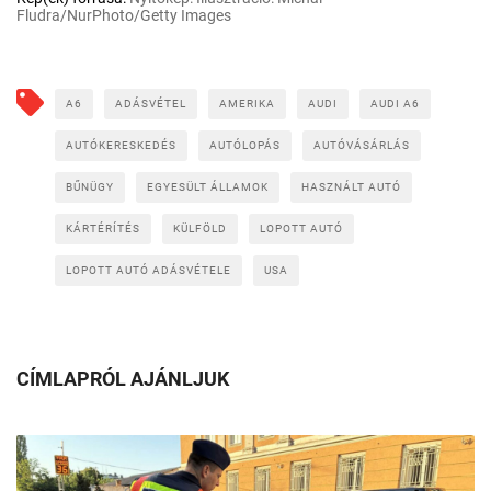
Fludra/NurPhoto/Getty Images
A6
ADÁSVÉTEL
AMERIKA
AUDI
AUDI A6
AUTÓKERESKEDÉS
AUTÓLOPÁS
AUTÓVÁSÁRLÁS
BŰNÜGY
EGYESÜLT ÁLLAMOK
HASZNÁLT AUTÓ
KÁRTÉRÍTÉS
KÜLFÖLD
LOPOTT AUTÓ
LOPOTT AUTÓ ADÁSVÉTELE
USA
CÍMLAPRÓL AJÁNLJUK