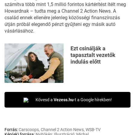
számítva több mint 1,5 millió forintos kártérítést ítélt meg
Howardnak – tudta meg a Channel 2 Action News. A
család ennek ellenére jelenleg közösségi finanszírozás
útján próbál elegendő pénzt gyűjteni egy másik autó
vásárlásához.
Ezt csinálják a
tapasztalt vezetők
indulás előtt
Kövesd a
Vezess.hu
-t a Google hírekben!
Forrás:
Carscoops, Channel 2 Action News, WSB-TV
Kép(ek) forrása:
Nyitókép: Illusztráció: Michal