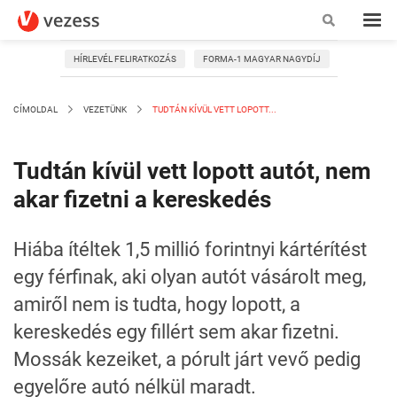
HÍRLEVÉL FELIRATKOZÁS
FORMA-1 MAGYAR NAGYDÍJ
CÍMOLDAL
VEZETÜNK
TUDTÁN KÍVÜL VETT LOPOTT...
Tudtán kívül vett lopott autót, nem
akar fizetni a kereskedés
Hiába ítéltek 1,5 millió forintnyi kártérítést
egy férfinak, aki olyan autót vásárolt meg,
amiről nem is tudta, hogy lopott, a
kereskedés egy fillért sem akar fizetni.
Mossák kezeiket, a pórult járt vevő pedig
egyelőre autó nélkül maradt.