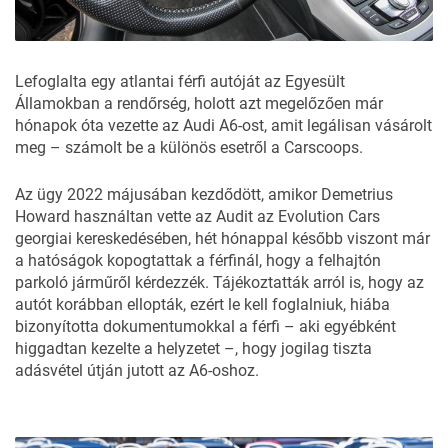
Lefoglalta egy atlantai férfi autóját az Egyesült
Államokban a rendőrség, holott azt megelőzően már
hónapok óta vezette az Audi A6-ost, amit legálisan vásárolt
meg – számolt be a különös esetről a
Carscoops
.
Az ügy 2022 májusában kezdődött, amikor Demetrius
Howard használtan vette az Audit az Evolution Cars
georgiai kereskedésében, hét hónappal később viszont már
a hatóságok kopogtattak a férfinál, hogy a felhajtón
parkoló járműről kérdezzék. Tájékoztatták arról is, hogy az
autót korábban ellopták, ezért le kell foglalniuk, hiába
bizonyította dokumentumokkal a férfi – aki egyébként
higgadtan kezelte a helyzetet –, hogy jogilag tiszta
adásvétel útján jutott az A6-oshoz.