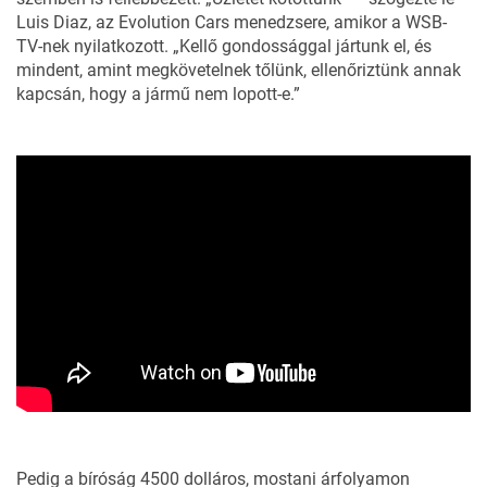
Luis Diaz, az Evolution Cars menedzsere, amikor a
WSB-
TV-nek
nyilatkozott. „Kellő gondossággal jártunk el, és
mindent, amint megkövetelnek tőlünk, ellenőriztünk annak
kapcsán, hogy a jármű nem lopott-e.”
Pedig a bíróság 4500 dolláros, mostani árfolyamon