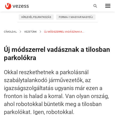
HÍRLEVÉL FELIRATKOZÁS
FORMA-1 MAGYAR NAGYDÍJ
CÍMOLDAL
VEZETÜNK
ÚJ MÓDSZERREL VADÁSZNAK A...
Új módszerrel vadásznak a tilosban
parkolókra
Okkal reszkethetnek a parkolásnál
szabálytalankodó járművezetők, az
igazságszolgáltatás ugyanis már ezen a
fronton is halad a korral. Van olyan ország,
ahol robotokkal büntetik meg a tilosban
parkolókat. Igen, robotokkal.