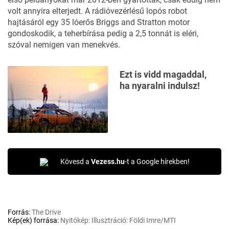
volt annyira elterjedt. A rádióvezérlésű lopós robot
hajtásáról egy 35 lóerős Briggs and Stratton motor
gondoskodik, a teherbírása pedig a 2,5 tonnát is eléri,
szóval nemigen van menekvés.
Ezt is vidd magaddal,
ha nyaralni indulsz!
Kövesd a
Vezess.hu
-t a Google hírekben!
Forrás:
The Drive
Kép(ek) forrása:
Nyitókép: Illusztráció: Földi Imre/MTI