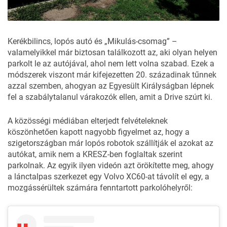
Kerékbilincs,
lopós autó
és „Mikulás-csomag” –
valamelyikkel már biztosan találkozott az, aki olyan helyen
parkolt le az autójával, ahol nem lett volna szabad. Ezek a
módszerek viszont már kifejezetten 20. századinak tűnnek
azzal szemben, ahogyan az Egyesült Királyságban lépnek
fel a szabálytalanul várakozók ellen, amit a
Drive
szúrt ki.
A közösségi médiában elterjedt felvételeknek
köszönhetően kapott nagyobb figyelmet az, hogy a
szigetországban már lopós robotok szállítják el azokat az
autókat, amik nem a KRESZ-ben foglaltak szerint
parkolnak. Az egyik ilyen videón azt örökítette meg, ahogy
a lánctalpas szerkezet egy Volvo XC60-at távolít el egy, a
mozgássérültek számára fenntartott parkolóhelyről: