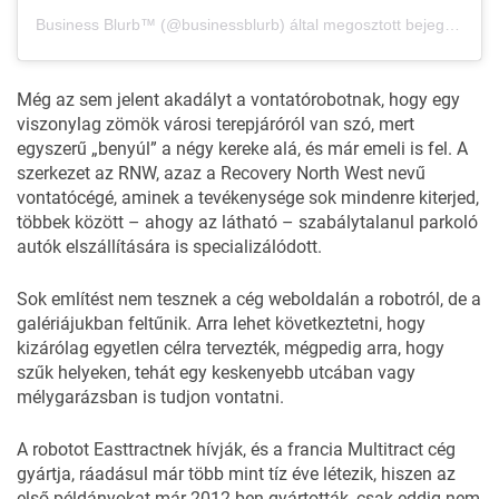
Business Blurb™ (@businessblurb) által megosztott bejegyzés
Még az sem jelent akadályt a vontatórobotnak, hogy egy
viszonylag zömök városi terepjáróról van szó, mert
egyszerű „benyúl” a négy kereke alá, és már emeli is fel. A
szerkezet az RNW, azaz a Recovery North West nevű
vontatócégé, aminek a tevékenysége sok mindenre kiterjed,
többek között – ahogy az látható – szabálytalanul parkoló
autók elszállítására is specializálódott.
Sok említést nem tesznek a cég weboldalán a robotról, de a
galériájukban
feltűnik. Arra lehet következtetni, hogy
kizárólag egyetlen célra tervezték, mégpedig arra, hogy
szűk helyeken, tehát egy keskenyebb utcában vagy
mélygarázsban is tudjon vontatni.
A robotot Easttractnek hívják, és a francia Multitract cég
gyártja, ráadásul már több mint tíz éve létezik, hiszen az
első példányokat már 2012-ben gyártották, csak eddig nem