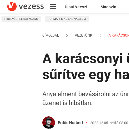
Újautó-teszt
Magazin
HÍRLEVÉL FELIRATKOZÁS
FORMA-1 MAGYAR NAGYDÍJ
Kresz
CÍMOLDAL
VEZETÜNK
A KARÁCSONY
A karácsonyi 
sűrítve egy h
Anya elment bevásárolni az ünn
üzenet is hibátlan.
Erdős Norbert
2022.12.05. hétfő 08:00