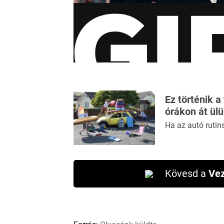
Ez történik a
órákon át ül
Ha az autó rutin
Kövesd a
Vez