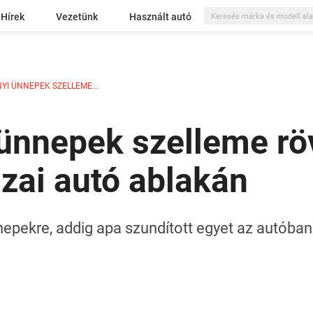
Hírek
Vezetünk
Használt autó
I ÜNNEPEK SZELLEME...
ünnepek szelleme rö
azai autó ablakán
epekre, addig apa szundított egyet az autóban