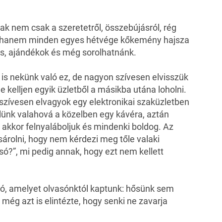
ak nem csak a szeretetről, összebújásról, rég
l, hanem minden egyes hétvége kőkemény hajsza
tés, ajándékok és még sorolhatnánk.
nem is nekünk való ez, de nagyon szívesen elvisszük
 kelljen egyik üzletből a másikba utána loholni.
zívesen elvagyok egy elektronikai szaküzletben
ünk valahová a közelben egy kávéra, aztán
 akkor felnyaláboljuk és mindenki boldog. Az
sárolni, hogy nem kérdezi meg tőle valaki
só?”, mi pedig annak, hogy ezt nem kellett
fotó, amelyet olvasónktól kaptunk: hősünk sem
 még azt is elintézte, hogy senki ne zavarja