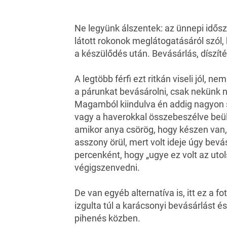
Ne legyünk álszentek: az ünnepi idősz
látott rokonok meglátogatásáról szó
a készülődés után. Bevásárlás, díszí
A legtöbb férfi ezt ritkán viseli jól, 
a párunkat bevásárolni, csak nekünk ne
Magamból kiindulva én addig nagyon s
vagy a haverokkal összebeszélve beül
amikor anya csörög, hogy készen van,
asszony örül, mert volt ideje úgy bevá
percenként, hogy „ugye ez volt az utol
végigszenvedni.
De van egyéb alternatíva is, itt ez a 
izgulta túl a karácsonyi bevásárlást és
pihenés közben.