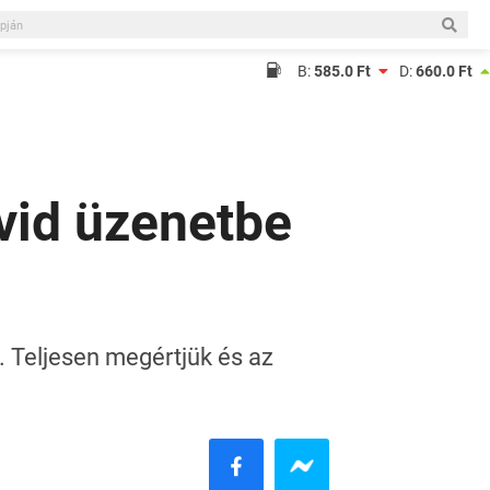
B:
585.0 Ft
D:
660.0 Ft
vid üzenetbe
. Teljesen megértjük és az