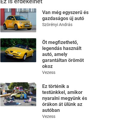
Ez is érdekelhet
Van még egyszerű és
gazdaságos új autó
Szörényi András
Öt megfizethető,
legendás használt
autó, amely
garantáltan örömöt
okoz
Vezess
Ez történik a
testünkkel, amikor
nyaralni megyünk és
órákon át ülünk az
autóban
Vezess