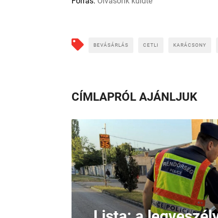
Forrás:
Olvasónk küldte
BEVÁSÁRLÁS
CETLI
KARÁCSONY
CÍMLAPRÓL AJÁNLJUK
Lista: a legveszé