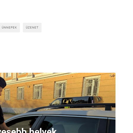
ÜNNEPEK
ÜZENET
lyesebb helyek