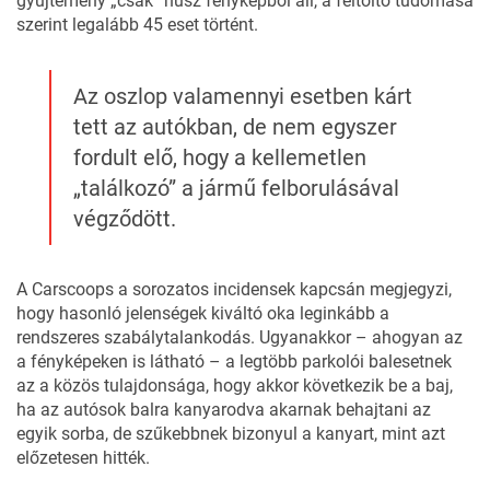
gyűjtemény „csak” húsz fényképből áll, a feltöltő tudomása
szerint legalább 45 eset történt.
Az oszlop valamennyi esetben kárt
tett az autókban, de nem egyszer
fordult elő, hogy a kellemetlen
„találkozó” a jármű felborulásával
végződött.
A
Carscoops
a sorozatos incidensek kapcsán megjegyzi,
hogy hasonló jelenségek kiváltó oka leginkább a
rendszeres szabálytalankodás. Ugyanakkor – ahogyan az
a fényképeken is látható – a legtöbb parkolói balesetnek
az a közös tulajdonsága, hogy akkor következik be a baj,
ha az autósok balra kanyarodva akarnak behajtani az
egyik sorba, de szűkebbnek bizonyul a kanyart, mint azt
előzetesen hitték.