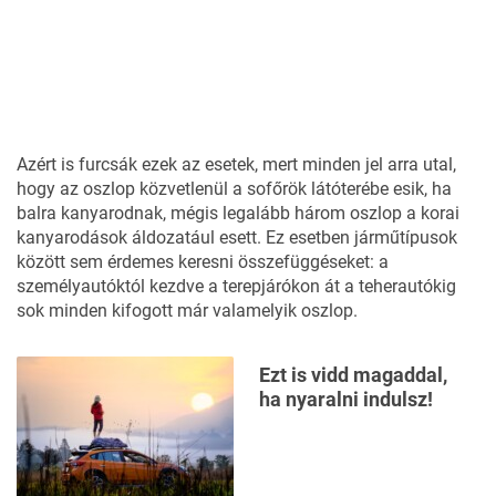
Azért is furcsák ezek az esetek, mert minden jel arra utal,
hogy az oszlop közvetlenül a sofőrök látóterébe esik, ha
balra kanyarodnak, mégis legalább három oszlop a korai
kanyarodások áldozatául esett. Ez esetben járműtípusok
között sem érdemes keresni összefüggéseket: a
személyautóktól kezdve a terepjárókon át a teherautókig
sok minden kifogott már valamelyik oszlop.
Ezt is vidd magaddal,
ha nyaralni indulsz!