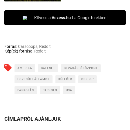
Kövesd a
Vezess.hu
-t a Google hírekben!
Forrás:
Carscoops, Reddit
Kép(ek) forrása:
Reddit
AMERIKA
BALESET
BEVÁSÁRLÓKÖZPONT
EGYESÜLT ÁLLAMOK
KÜLFÖLD
OSZLOP
PARKOLÁS
PARKOLÓ
USA
CÍMLAPRÓL AJÁNLJUK