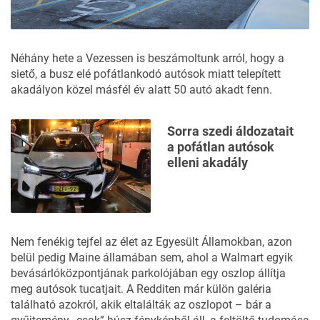
Néhány hete a Vezessen is beszámoltunk arról, hogy a
siető, a busz elé pofátlankodó autósok miatt telepített
akadályon közel másfél év alatt 50 autó akadt fenn.
Sorra szedi áldozatait
a pofátlan autósok
elleni akadály
Nem fenékig tejfel az élet az Egyesült Államokban, azon
belül pedig Maine államában sem, ahol a Walmart egyik
bevásárlóközpontjának parkolójában egy oszlop állítja
meg autósok tucatjait. A Redditen már külön galéria
található azokról, akik eltalálták az oszlopot – bár a