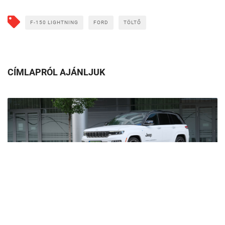
F-150 LIGHTNING
FORD
TÖLTŐ
CÍMLAPRÓL AJÁNLJUK
Egy hibrid is tud sokat fogyasztani