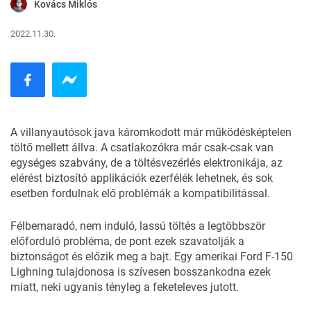
Kovács Miklós
2022.11.30.
A villanyautósok java káromkodott már működésképtelen
töltő mellett állva. A csatlakozókra már csak-csak van
egységes szabvány, de a töltésvezérlés elektronikája, az
elérést biztosító applikációk ezerfélék lehetnek, és sok
esetben fordulnak elő problémák a kompatibilitással.
Félbemaradó, nem induló, lassú töltés a legtöbbször
előforduló probléma, de pont ezek szavatolják a
biztonságot és előzik meg a bajt. Egy amerikai Ford F-150
Lighning tulajdonosa is szívesen bosszankodna ezek
miatt, neki ugyanis tényleg a feketeleves jutott.