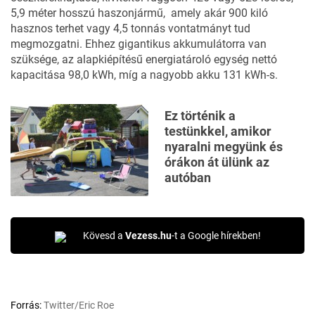
5,9 méter hosszú haszonjármű, amely akár 900 kiló
hasznos terhet vagy 4,5 tonnás vontatmányt tud
megmozgatni. Ehhez gigantikus akkumulátorra van
szüksége, az alapkiépítésű energiatároló egység nettó
kapacitása 98,0 kWh, míg a nagyobb akku 131 kWh-s.
Ez történik a
testünkkel, amikor
nyaralni megyünk és
órákon át ülünk az
autóban
Kövesd a
Vezess.hu
-t a Google hírekben!
Forrás:
Twitter/Eric Roe