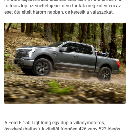
töltőoszlop üzemeltetőjénél nem tudták még kideríteni az
eset óta eltelt három napban, de keresik a válaszokat.
A Ford F-150 Lightning egy dupla villanymotoros,
összkerékhajtású, kiviteltől függően 426 vagy 523 lóerős,