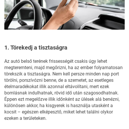
1. Törekedj a tisztaságra
Az autó belső terének frissességét csakis úgy lehet
megteremteni, majd megőrizni, ha az ember folyamatosan
törekszik a tisztaságra. Nem kell persze minden nap port
törölni, porszívózni benne, de a szemetet, az esetleges
ételmaradékokat illik azonnal eltávolítani, mert ezek
bomlásnak indulhatnak, rövid idő után szagosodhatnak.
Éppen ezt megelőzve illik időnként az ülések alá benézni,
különösen akkor, ha kisgyerek is használja utasként a
kocsit – egészen elképesztő, miket lehet találni olykor
ezeken a területeken.