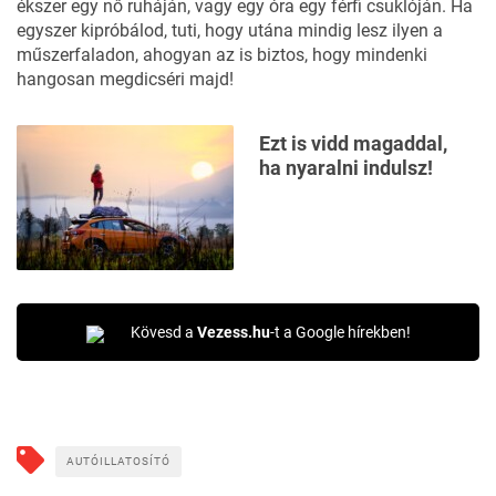
ékszer egy nő ruháján, vagy egy óra egy férfi csuklóján. Ha
egyszer kipróbálod, tuti, hogy utána mindig lesz ilyen a
műszerfaladon, ahogyan az is biztos, hogy mindenki
hangosan megdicséri majd!
Ezt is vidd magaddal,
ha nyaralni indulsz!
Kövesd a
Vezess.hu
-t a Google hírekben!
AUTÓILLATOSÍTÓ