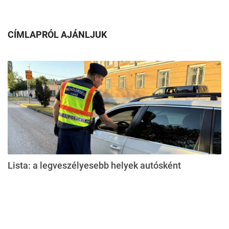
CÍMLAPRÓL AJÁNLJUK
Lista: a legveszélyesebb helyek autósként