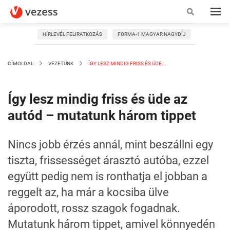
HÍRLEVÉL FELIRATKOZÁS
FORMA-1 MAGYAR NAGYDÍJ
CÍMOLDAL
VEZETÜNK
ÍGY LESZ MINDIG FRISS ÉS ÜDE...
Így lesz mindig friss és üde az
autód – mutatunk három tippet
Nincs jobb érzés annál, mint beszállni egy
tiszta, frissességet árasztó autóba, ezzel
együtt pedig nem is ronthatja el jobban a
reggelt az, ha már a kocsiba ülve
áporodott, rossz szagok fogadnak.
Mutatunk három tippet, amivel könnyedén