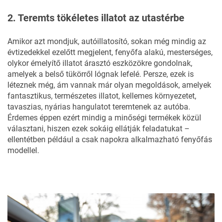
2. Teremts tökéletes illatot az utastérbe
Amikor azt mondjuk,
autóillatosító
, sokan még mindig az
évtizedekkel ezelőtt megjelent, fenyőfa alakú, mesterséges,
olykor émelyítő illatot árasztó eszközökre gondolnak,
amelyek a belső tükörről lógnak lefelé. Persze, ezek is
léteznek még, ám vannak már olyan megoldások, amelyek
fantasztikus, természetes illatot, kellemes környezetet,
tavaszias, nyárias hangulatot teremtenek az autóba.
Érdemes éppen ezért mindig a minőségi termékek közül
választani, hiszen ezek sokáig ellátják feladatukat –
ellentétben például a csak napokra alkalmazható fenyőfás
modellel.