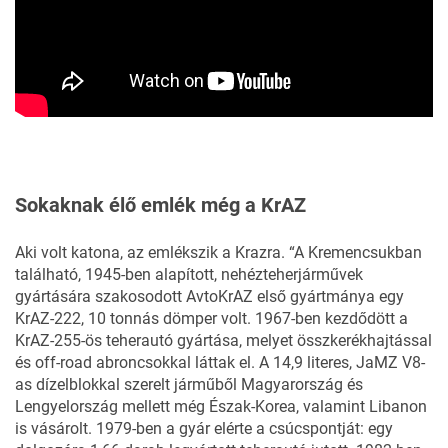
Sokaknak élő emlék még a KrAZ
Aki volt katona, az emlékszik a Krazra. “A Kremencsukban
található, 1945-ben alapított, nehézteherjárművek
gyártására szakosodott AvtoKrAZ első gyártmánya egy
KrAZ-222, 10 tonnás dömper volt. 1967-ben kezdődött a
KrAZ-255-ös teherautó gyártása, melyet összkerékhajtással
és off-road abroncsokkal láttak el. A 14,9 literes, JaMZ V8-
as dízelblokkal szerelt járműből Magyarország és
Lengyelország mellett még Észak-Korea, valamint Libanon
is vásárolt. 1979-ben a gyár elérte a csúcspontját: egy