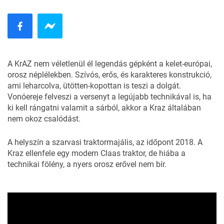
A KrAZ nem véletlenül él legendás gépként a kelet-európai,
orosz néplélekben. Szívós, erős, és karakteres konstrukció,
ami leharcolva, ütötten-kopottan is teszi a dolgát.
Vonóereje felveszi a versenyt a legújabb technikával is, ha
ki kell rángatni valamit a sárból, akkor a Kraz általában
nem okoz csalódást.
A helyszín a szarvasi traktormajális, az időpont 2018. A
Kraz ellenfele egy modern Claas traktor, de hiába a
technikai fölény, a nyers orosz erővel nem bír.