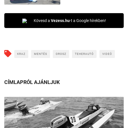
Kövesd a
Vezess.hu
-t a Google hírekben!
KRAZ
MENTÉS
OROSZ
TEHERAUTÓ
VIDEÓ
CÍMLAPRÓL AJÁNLJUK