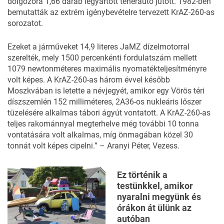
dolgozóra 1,66 darab legyártott teherautó jutott. 1982-ben
bemutatták az extrém igénybevételre tervezett KrAZ-260-as
sorozatot.
Ezeket a járműveket 14,9 literes JaMZ dízelmotorral
szerelték, mely 1500 percenkénti fordulatszám mellett
1079 newtonméteres maximális nyomatékteljesítményre
volt képes. A KrAZ-260-as három évvel később
Moszkvában is letette a névjegyét, amikor egy Vörös téri
díszszemlén 152 milliméteres, 2A36-os nukleáris lőszer
tüzelésére alkalmas tábori ágyút vontatott. A KrAZ-260-as
teljes rakománnyal megterhelve még további 10 tonna
vontatására volt alkalmas, míg önmagában közel 30
tonnát volt képes cipelni.” – Aranyi Péter, Vezess.
Ez történik a
testünkkel, amikor
nyaralni megyünk és
órákon át ülünk az
autóban