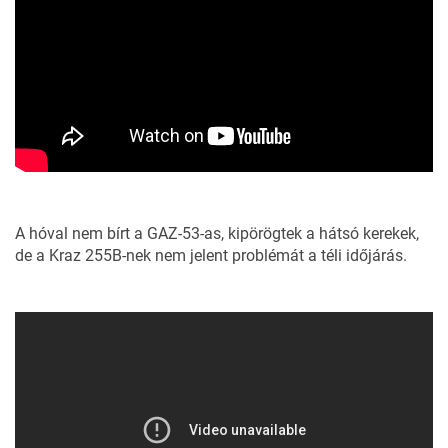
A hóval nem bírt a GAZ-53-as, kipörögtek a hátsó kerekek,
de a Kraz 255B-nek nem jelent problémát a téli időjárás.