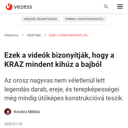
HÍRLEVÉL FELIRATKOZÁS
FORMA-1 MAGYAR NAGYDÍJ
CÍMOLDAL
VEZETÜNK
EZEK A VIDEÓK BIZONYÍTJÁK,...
Ezek a videók bizonyítják, hogy a
KRAZ mindent kihúz a bajból
Az orosz nagyvas nem véletlenül lett
legendás darab, ereje, és terepképességei
még mindig ütőképes konstrukcióvá teszik.
Kovács Miklós
2022.01.18.