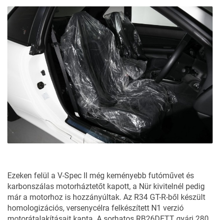
Ezeken felül a V-Spec II még keményebb futóművet és
karbonszálas motorháztetőt kapott, a Nür kivitelnél pedig
már a motorhoz is hozzányúltak. Az R34 GT-R-ből készült
homologizációs, versenycélra felkészített N1 verzió
motorátalakításait kapta. A sorhatos RB26DETT gyári 280