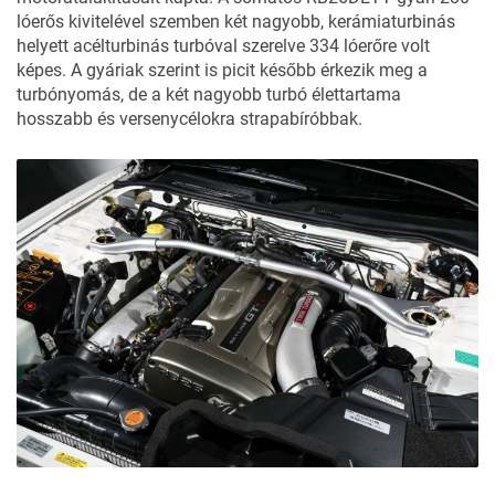
lóerős kivitelével szemben két nagyobb, kerámiaturbinás
helyett acélturbinás turbóval szerelve 334 lóerőre volt
képes. A gyáriak szerint is picit később érkezik meg a
turbónyomás, de a két nagyobb turbó élettartama
hosszabb és versenycélokra strapabíróbbak.