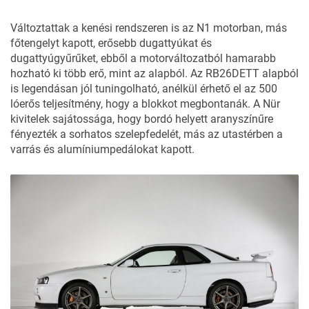
Változtattak a kenési rendszeren is az N1 motorban, más
főtengelyt kapott, erősebb dugattyúkat és
dugattyúgyűrűket, ebből a motorváltozatból hamarabb
hozható ki több erő, mint az alapból. Az RB26DETT alapból
is legendásan jól tuningolható, anélkül érhető el az 500
lóerős teljesítmény, hogy a blokkot megbontanák. A Nür
kivitelek sajátossága, hogy bordó helyett aranyszínűre
fényezték a sorhatos szelepfedelét, más az utastérben a
varrás és alumíniumpedálokat kapott.