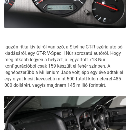
Igazán ritka kivitelről van szó, a Skyline GT-R széria utolsó
kiadásáról, egy GT-R V-Spec II Nür sorozatú autóról. Hogy
még ritkább legyen a helyzet, a legyártott 718 Nür
konfigurációból csak 159 készült el fehér színben. A
legnépszerűbb a Millenium Jade volt, épp egy éve adtak el
egy olyat kicsit kevesebb mint 500 futott kilométerrel 485
000 dollárért, vagyis majdnem 145 millió forintért.