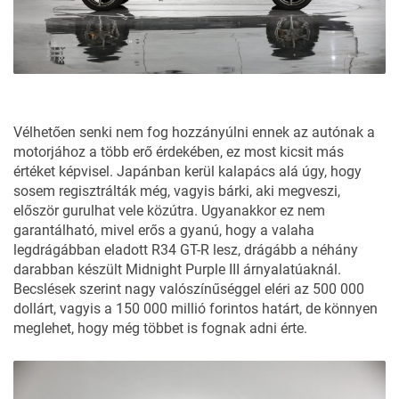
Vélhetően senki nem fog hozzányúlni ennek az autónak a
motorjához a több erő érdekében, ez most kicsit más
értéket képvisel. Japánban kerül kalapács alá úgy, hogy
sosem regisztrálták még, vagyis bárki, aki megveszi,
először gurulhat vele közútra. Ugyanakkor ez nem
garantálható, mivel erős a gyanú, hogy a valaha
legdrágábban eladott R34 GT-R lesz, drágább a néhány
darabban készült Midnight Purple III árnyalatúaknál.
Becslések szerint nagy valószínűséggel eléri az 500 000
dollárt, vagyis a 150 000 millió forintos határt, de könnyen
meglehet, hogy még többet is fognak adni érte.