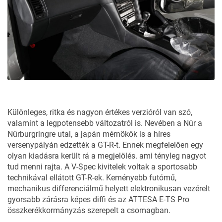
Különleges, ritka és nagyon értékes verzióról van szó,
valamint a legpotensebb változatról is. Nevében a Nür a
Nürburgringre utal, a japán mérnökök is a híres
versenypályán edzették a GT-R-t. Ennek megfelelően egy
olyan kiadásra került rá a megjelölés. ami tényleg nagyot
tud menni rajta. A V-Spec kivitelek voltak a sportosabb
technikával ellátott GT-R-ek. Keményebb futómű,
mechanikus differenciálmű helyett elektronikusan vezérelt
gyorsabb zárásra képes diffi és az ATTESA E-TS Pro
összkerékkormányzás szerepelt a csomagban.