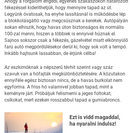
Ahogy a forgalom engedi, egyenes szakaszokon határozott
fékezéssel kideríthetjük, hogy mennyire tapad az út.
Legyünk óvatosak, ha enyhe lassításnál is működésbe lép
a blokkolásgátló vagy megcsúsznak a kerekek. Autópályán
sokan elhiszik, hogy havas úton biztonságos és normális
100-zal menni, hiszen a többiek is ennyivel húznak el.
Sajnos sokszor csak a fékezés, gázelvétel miatt elkönnyülő
farú autó megpördülésekor derül ki, hogy sok volt a tempó.
Inkább hajtsunk lassabban, de érjünk célba!
Az eszkimóknak a népszerű tévhit szerint vagy száz
szavuk van a hófajták megkülönböztetésére. A közutakon
ennyiféle egész biztosan nincs, de a havas burkolat nem
egyforma. A friss hó valamivel jobban tapad, mint a
keményre járt. Próbáljuk felismerni a jeges foltokat,
csíkokat, mert ezeken rosszabbul tapad a gumiabroncs.
Ezt is vidd magaddal,
ha nyaralni indulsz!