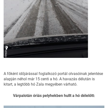
A főként időjárással foglalkozó portál olvasóinak jelentése
alapján néhol már 15 centi a hó. A havazás délután is
kitart, a legtöbb hó Zala megyében várható.
Várpalotán óriás pelyhekben hullt a hó délelőtt: