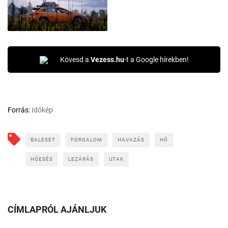
Kövesd a
Vezess.hu
-t a Google hírekben!
Forrás:
Időkép
BALESET
FORGALOM
HAVAZÁS
HÓ
HÓESÉS
LEZÁRÁS
UTAK
CÍMLAPRÓL AJÁNLJUK