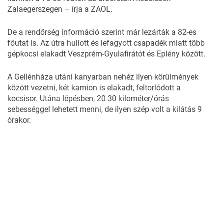
Zalaegerszegen – írja a
ZAOL
.
De a
rendőrség
információ szerint már lezárták a 82-es
főutat is. Az útra hullott és lefagyott csapadék miatt több
gépkocsi elakadt Veszprém-Gyulafirátót és Eplény között.
A Gellénháza utáni kanyarban nehéz ilyen körülmények
között vezetni, két kamion is elakadt, feltorlódott a
kocsisor. Utána lépésben, 20-30 kilométer/órás
sebességgel lehetett menni, de ilyen szép volt a kilátás 9
órakor.