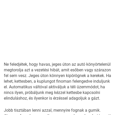
Ne feledjétek, hogy havas, jeges úton az autó könyörtelenül
megtorolja azt a vezetési hibát, amit esőben vagy szárazon
fel sem vesz. Jeges úton könnyen kipörögnek a kerekek. Ha
lehet, kettesben, a kuplungot finoman felengedve induljunk
el. Automatikus váltóval aktiváljuk a téli üzemmódot, ha
nincs ilyen, próbáljunk meg kézzel kettesbe kapcsolni
elinduláshoz, és ilyenkor is érzéssel adagoljuk a gázt.
Jobb tisztában lenni azzal, mennyire fognak a gumik.