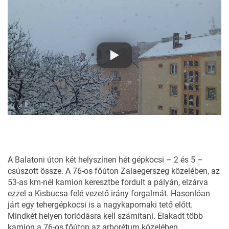
A Balatoni úton két helyszínen hét gépkocsi – 2 és 5 –
csúszott össze. A 76-os főúton Zalaegerszeg közelében, az
53-as km-nél kamion keresztbe fordult a pályán, elzárva
ezzel a Kisbucsa felé vezető irány forgalmát. Hasonlóan
járt egy tehergépkocsi is a nagykapornaki tető előtt.
Mindkét helyen torlódásra kell számítani. Elakadt több
kamion a 76-os főúton az arborétum közelében