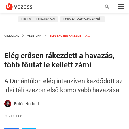
HÍRLEVÉL FELIRATKOZÁS
FORMA-1 MAGYAR NAGYDÍJ
CÍMOLDAL
VEZETÜNK
ELÉG ERŐSEN RÁKEZDETT A...
Elég erősen rákezdett a havazás,
több főutat le kellett zárni
A Dunántúlon elég intenzíven kezdődött az
idei téli szezon első komolyabb havazása.
Erdős Norbert
2021.01.08.