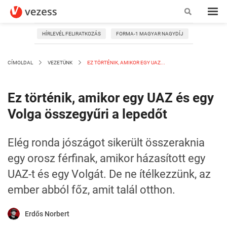
HÍRLEVÉL FELIRATKOZÁS
FORMA-1 MAGYAR NAGYDÍJ
CÍMOLDAL
VEZETÜNK
EZ TÖRTÉNIK, AMIKOR EGY UAZ...
Ez történik, amikor egy UAZ és egy
Volga összegyűri a lepedőt
Elég ronda jószágot sikerült összeraknia
egy orosz férfinak, amikor házasított egy
UAZ-t és egy Volgát. De ne ítélkezzünk, az
ember abból főz, amit talál otthon.
Erdős Norbert